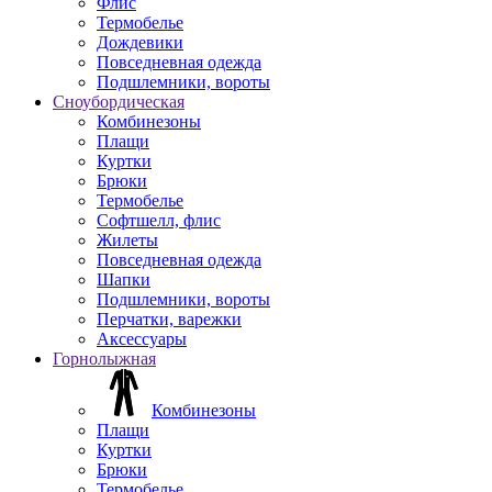
Флис
Термобелье
Дождевики
Повседневная одежда
Подшлемники, вороты
Сноубордическая
Комбинезоны
Плащи
Куртки
Брюки
Термобелье
Софтшелл, флис
Жилеты
Повседневная одежда
Шапки
Подшлемники, вороты
Перчатки, варежки
Аксессуары
Горнолыжная
Комбинезоны
Плащи
Куртки
Брюки
Термобелье