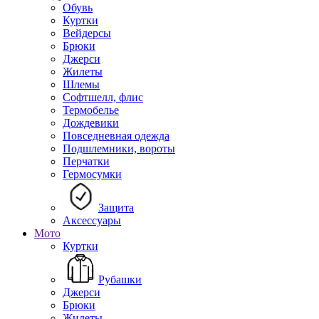
Обувь
Куртки
Вейдерсы
Брюки
Джерси
Жилеты
Шлемы
Софтшелл, флис
Термобелье
Дождевики
Повседневная одежда
Подшлемники, вороты
Перчатки
Гермосумки
Защита
Аксессуары
Мото
Куртки
Рубашки
Джерси
Брюки
Жилеты