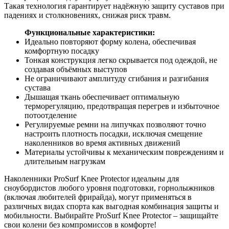
Такая технология гарантирует надёжную защиту суставов при
падениях и столкновениях, снижая риск травм.
Функциональные характеристики:
Идеально повторяют форму колена, обеспечивая
комфортную посадку
Тонкая конструкция легко скрывается под одеждой, не
создавая объёмных выступов
Не ограничивают амплитуду сгибания и разгибания
сустава
Дышащая ткань обеспечивает оптимальную
терморегуляцию, предотвращая перегрев и избыточное
потоотделение
Регулируемые ремни на липучках позволяют точно
настроить плотность посадки, исключая смещение
наколенников во время активных движений
Материалы устойчивы к механическим повреждениям и
длительным нагрузкам
Наколенники ProSurf Knee Protector идеальны для
сноубордистов любого уровня подготовки, горнолыжников
(включая любителей фрирайда), могут применяться в
различных видах спорта как выгодная комбинация защиты и
мобильности. Выбирайте ProSurf Knee Protector – защищайте
свои колени без компромиссов в комфорте!