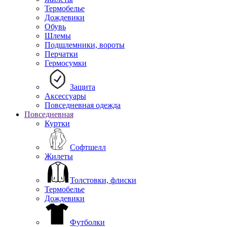
Термобелье
Дождевики
Обувь
Шлемы
Подшлемники, вороты
Перчатки
Гермосумки
Защита
Аксессуары
Повседневная одежда
Повседневная
Куртки
Софтшелл
Жилеты
Толстовки, флиски
Термобелье
Дождевики
Футболки