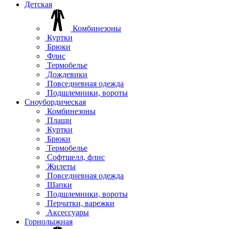
Детская
Комбинезоны
Куртки
Брюки
Флис
Термобелье
Дождевики
Повседневная одежда
Подшлемники, вороты
Сноубордическая
Комбинезоны
Плащи
Куртки
Брюки
Термобелье
Софтшелл, флис
Жилеты
Повседневная одежда
Шапки
Подшлемники, вороты
Перчатки, варежки
Аксессуары
Горнолыжная