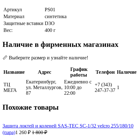
Артикул
PS01
Материал
синтетика
Защитные вставки
D3O
Вес:
400 г
Наличие в фирменных магазинах
📏 Выберите размер и узнайте наличие!
График
Название
Адрес
Телефон
Наличие
работы
Екатеринбург,
Ежедневно с
ТЦ
+7 (343)
ул. Металлургов,
10:00 до
1
МЕГА
247-37-37
87
22:00
Похожие товары
Защита локтей и коленей SAS-TEC SC-1/32 velcro 255/180/10
(пара)
1 260 ₽
1 800 ₽