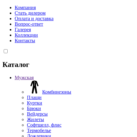
Компания
Стать дилером
Оплата и доставка
Вопрос-ответ
Галерея
Коллекции
Контакты
Каталог
Мужская
Комбинезоны
Плащи
Куртки
Брюки
Вейдерсы
Жилеты
Софтшелл, флис
Термобелье
Дождевики