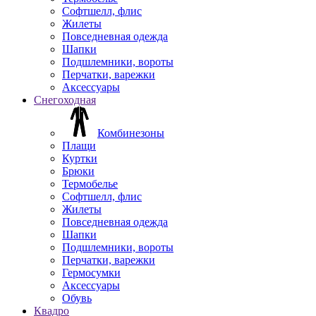
Софтшелл, флис
Жилеты
Повседневная одежда
Шапки
Подшлемники, вороты
Перчатки, варежки
Аксессуары
Снегоходная
Комбинезоны
Плащи
Куртки
Брюки
Термобелье
Софтшелл, флис
Жилеты
Повседневная одежда
Шапки
Подшлемники, вороты
Перчатки, варежки
Гермосумки
Аксессуары
Обувь
Квадро