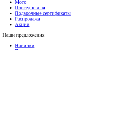
Мото
Повседневная
Подарочные сертификаты
Распродажа
Акции
Наши предложения
Новинки
Популярные товары
Распродажи и скидки
Акции
Коллекции
Корпоративный пошив
Программа лояльности
Реферальная программа
Помощь и сервисы
Новости
Блог
Как купить
Доставка
О магазине
Магазин в ТЦ МЕГА Екатеринбург