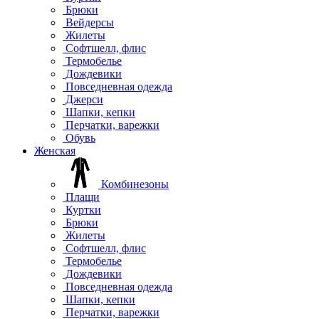
Брюки
Вейдерсы
Жилеты
Софтшелл, флис
Термобелье
Дождевики
Повседневная одежда
Джерси
Шапки, кепки
Перчатки, варежки
Обувь
Женская
Комбинезоны
Плащи
Куртки
Брюки
Жилеты
Софтшелл, флис
Термобелье
Дождевики
Повседневная одежда
Шапки, кепки
Перчатки, варежки