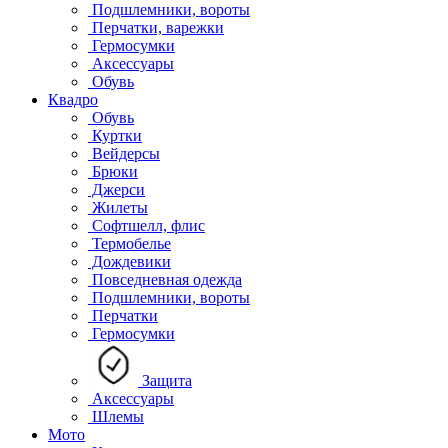
Подшлемники, вороты
Перчатки, варежки
Гермосумки
Аксессуары
Обувь
Квадро
Обувь
Куртки
Вейдерсы
Брюки
Джерси
Жилеты
Софтшелл, флис
Термобелье
Дождевики
Повседневная одежда
Подшлемники, вороты
Перчатки
Гермосумки
Защита
Аксессуары
Шлемы
Мото