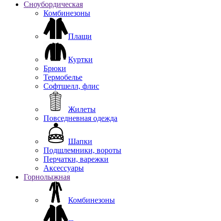
Сноубордическая
Комбинезоны
Плащи
Куртки
Брюки
Термобелье
Софтшелл, флис
Жилеты
Повседневная одежда
Шапки
Подшлемники, вороты
Перчатки, варежки
Аксессуары
Горнолыжная
Комбинезоны