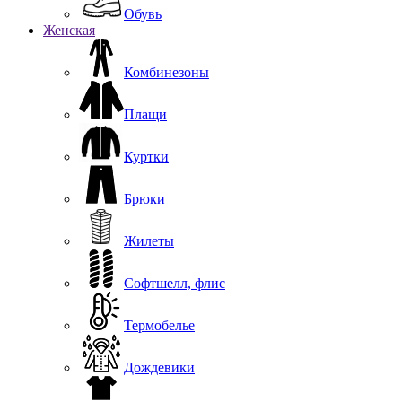
Обувь
Женская
Комбинезоны
Плащи
Куртки
Брюки
Жилеты
Софтшелл, флис
Термобелье
Дождевики