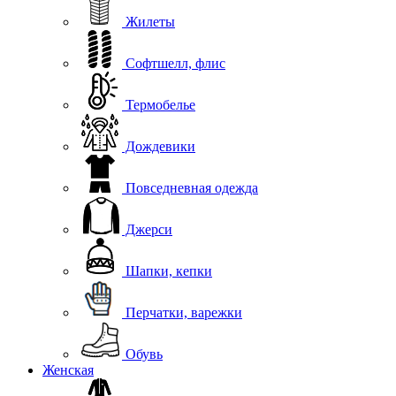
Жилеты
Софтшелл, флис
Термобелье
Дождевики
Повседневная одежда
Джерси
Шапки, кепки
Перчатки, варежки
Обувь
Женская