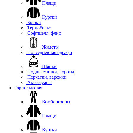
Плащи
Куртки
Брюки
Термобелье
Софтшелл, флис
Жилеты
Повседневная одежда
Шапки
Подшлемники, вороты
Перчатки, варежки
Аксессуары
Горнолыжная
Комбинезоны
Плащи
Куртки