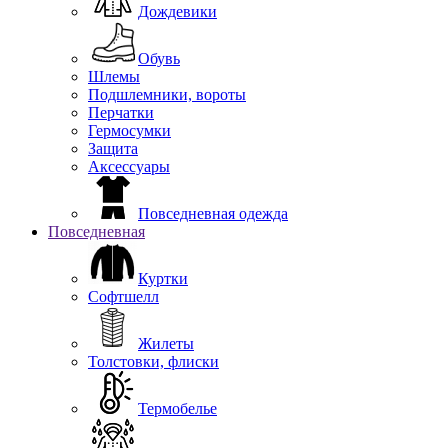
Дождевики
Обувь
Шлемы
Подшлемники, вороты
Перчатки
Гермосумки
Защита
Аксессуары
Повседневная одежда
Повседневная
Куртки
Софтшелл
Жилеты
Толстовки, флиски
Термобелье