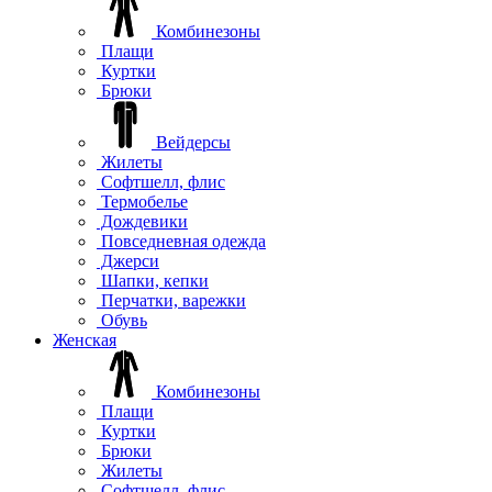
Комбинезоны
Плащи
Куртки
Брюки
Вейдерсы
Жилеты
Софтшелл, флис
Термобелье
Дождевики
Повседневная одежда
Джерси
Шапки, кепки
Перчатки, варежки
Обувь
Женская
Комбинезоны
Плащи
Куртки
Брюки
Жилеты
Софтшелл, флис