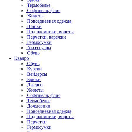
Термобелье
Софтшелл, флис
Жилеты
Повседневная одежда
Шапки
Подшлемники, вороты
Перчатки, варежки
Гермосумки
Аксессуары
Обувь
Квадро
Обувь
Куртки
Вейдерсы
Брюки
Джерси
Жилеты
Софтшелл, флис
Термобелье
Дождевики
Повседневная одежда
Подшлемники, вороты
Перчатки
Гермосумки