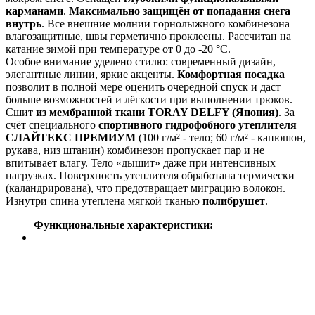
карманами
.
Максимально защищён от попадания снега
внутрь
. Все внешние молнии горнолыжного комбинезона –
влагозащитные, швы герметично проклеены. Рассчитан на
катание зимой при температуре от 0 до -20 °С.
Особое внимание уделено стилю: современный дизайн,
элегантные линии, яркие акценты.
Комфортная посадка
позволит в полной мере оценить очередной спуск и даст
больше возможностей и лёгкости при выполнении трюков.
Сшит
из мембранной ткани TORAY DELFY (Япония)
. За
счёт специального
спортивного гидрофобного утеплителя
СЛАЙТЕКС ПРЕМИУМ
(100 г/м² - тело; 60 г/м² - капюшон,
рукава, низ штанин) комбинезон пропускает пар и не
впитывает влагу. Тело «дышит» даже при интенсивных
нагрузках. Поверхность утеплителя обработана термически
(каландрирована), что предотвращает миграцию волокон.
Изнутри спина утеплена мягкой тканью
полибрушет
.
Функциональные характеристики: