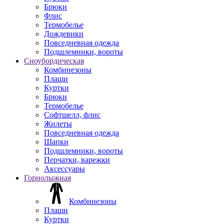
Брюки
Флис
Термобелье
Дождевики
Повседневная одежда
Подшлемники, вороты
Сноубордическая
Комбинезоны
Плащи
Куртки
Брюки
Термобелье
Софтшелл, флис
Жилеты
Повседневная одежда
Шапки
Подшлемники, вороты
Перчатки, варежки
Аксессуары
Горнолыжная
Комбинезоны
Плащи
Куртки