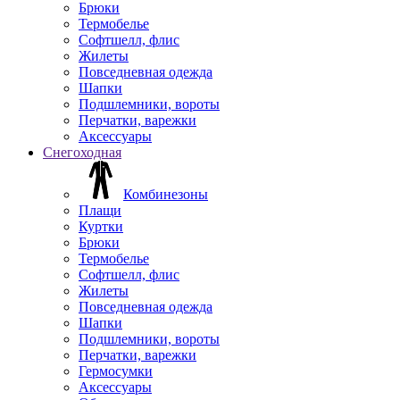
Брюки
Термобелье
Софтшелл, флис
Жилеты
Повседневная одежда
Шапки
Подшлемники, вороты
Перчатки, варежки
Аксессуары
Снегоходная
Комбинезоны
Плащи
Куртки
Брюки
Термобелье
Софтшелл, флис
Жилеты
Повседневная одежда
Шапки
Подшлемники, вороты
Перчатки, варежки
Гермосумки
Аксессуары