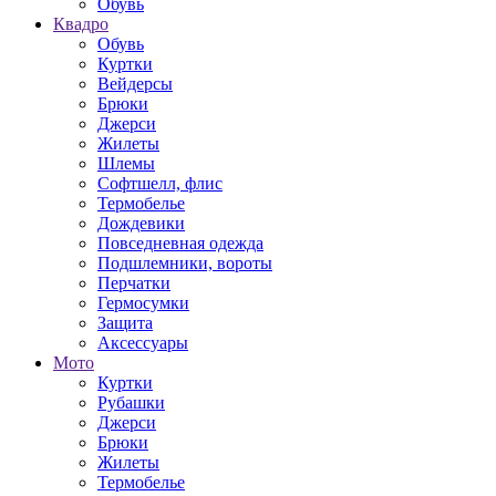
Обувь
Квадро
Обувь
Куртки
Вейдерсы
Брюки
Джерси
Жилеты
Шлемы
Софтшелл, флис
Термобелье
Дождевики
Повседневная одежда
Подшлемники, вороты
Перчатки
Гермосумки
Защита
Аксессуары
Мото
Куртки
Рубашки
Джерси
Брюки
Жилеты
Термобелье