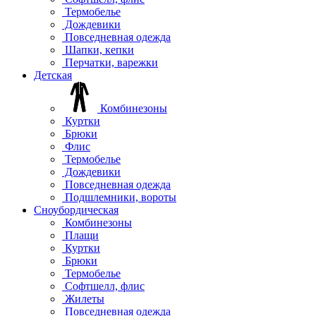
Термобелье
Дождевики
Повседневная одежда
Шапки, кепки
Перчатки, варежки
Детская
Комбинезоны
Куртки
Брюки
Флис
Термобелье
Дождевики
Повседневная одежда
Подшлемники, вороты
Сноубордическая
Комбинезоны
Плащи
Куртки
Брюки
Термобелье
Софтшелл, флис
Жилеты
Повседневная одежда