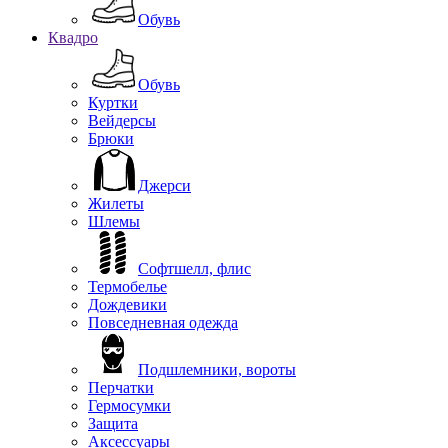
Обувь
Квадро
Обувь
Куртки
Вейдерсы
Брюки
Джерси
Жилеты
Шлемы
Софтшелл, флис
Термобелье
Дождевики
Повседневная одежда
Подшлемники, вороты
Перчатки
Гермосумки
Защита
Аксессуары