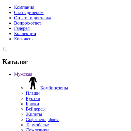
Компания
Стать дилером
Оплата и доставка
Вопрос-ответ
Галерея
Коллекции
Контакты
Каталог
Мужская
Комбинезоны
Плащи
Куртки
Брюки
Вейдерсы
Жилеты
Софтшелл, флис
Термобелье
Дождевики