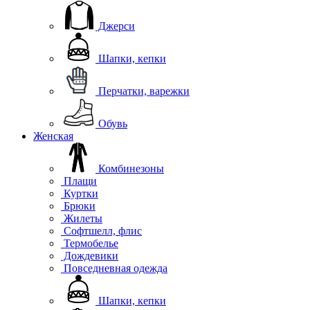
Джерси
Шапки, кепки
Перчатки, варежки
Обувь
Женская
Комбинезоны
Плащи
Куртки
Брюки
Жилеты
Софтшелл, флис
Термобелье
Дождевики
Повседневная одежда
Шапки, кепки