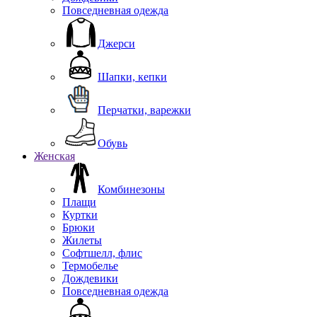
Повседневная одежда
Джерси
Шапки, кепки
Перчатки, варежки
Обувь
Женская
Комбинезоны
Плащи
Куртки
Брюки
Жилеты
Софтшелл, флис
Термобелье
Дождевики
Повседневная одежда