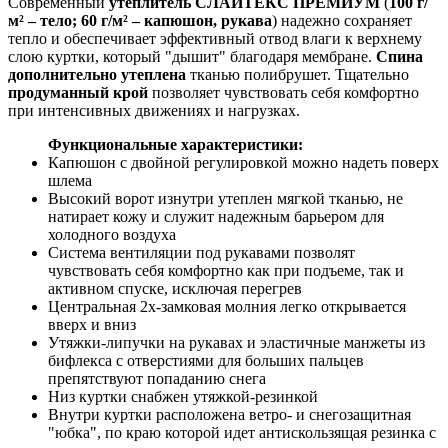
Современный
утеплитель СЛАЙТЕКС ПРЕМИУМ
(
100 г/
м² – тело; 60 г/м² – капюшон, рукава
) надежно сохраняет
тепло и обеспечивает эффективный отвод влаги к верхнему
слою куртки, который "дышит" благодаря мембране.
Спина
дополнительно утеплена
тканью полибрушет. Тщательно
продуманный крой
позволяет чувствовать себя комфортно
при интенсивных движениях и нагрузках.
Функциональные характеристики:
Капюшон с двойной регулировкой можно надеть поверх
шлема
Высокий ворот изнутри утеплен мягкой тканью, не
натирает кожу и служит надежным барьером для
холодного воздуха
Система вентиляции под рукавами позволят
чувствовать себя комфортно как при подъеме, так и
активном спуске, исключая перегрев
Центральная 2х-замковая молния легко открывается
вверх и вниз
Утяжки-липучки на рукавах и эластичные манжеты из
бифлекса с отверстиями для больших пальцев
препятствуют попаданию снега
Низ куртки снабжен утяжкой-резинкой
Внутри куртки расположена ветро- и снегозащитная
"юбка", по краю которой идет антискользящая резинка с