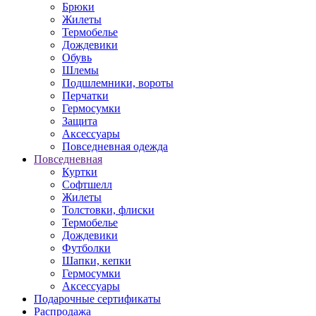
Брюки
Жилеты
Термобелье
Дождевики
Обувь
Шлемы
Подшлемники, вороты
Перчатки
Гермосумки
Защита
Аксессуары
Повседневная одежда
Повседневная
Куртки
Софтшелл
Жилеты
Толстовки, флиски
Термобелье
Дождевики
Футболки
Шапки, кепки
Гермосумки
Аксессуары
Подарочные сертификаты
Распродажа