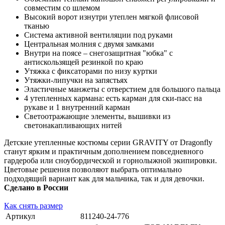
совместим со шлемом
Высокий ворот изнутри утеплен мягкой флисовой
тканью
Система активной вентиляции под руками
Центральная молния с двумя замками
Внутри на поясе – снегозащитная "юбка" с
антискользящей резинкой по краю
Утяжка с фиксаторами по низу куртки
Утяжки-липучки на запястьях
Эластичные манжеты с отверстием для большого пальца
4 утепленных кармана: есть карман для ски-пасс на
рукаве и 1 внутренний карман
Светоотражающие элементы, вышивки из
светонакапливающих нитей
Детские утепленные костюмы серии GRAVITY от Dragonfly
станут ярким и практичным дополнением повседневного
гардероба или сноубордической и горнолыжной экипировки.
Цветовые решения позволяют выбрать оптимально
подходящий вариант как для мальчика, так и для девочки.
Сделано в России
Как снять размер
Артикул
811240-24-776