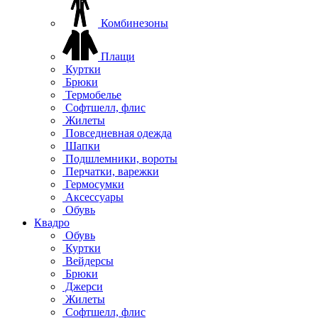
Комбинезоны
Плащи
Куртки
Брюки
Термобелье
Софтшелл, флис
Жилеты
Повседневная одежда
Шапки
Подшлемники, вороты
Перчатки, варежки
Гермосумки
Аксессуары
Обувь
Квадро
Обувь
Куртки
Вейдерсы
Брюки
Джерси
Жилеты
Софтшелл, флис