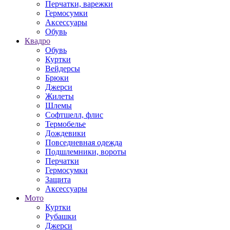
Перчатки, варежки
Гермосумки
Аксессуары
Обувь
Квадро
Обувь
Куртки
Вейдерсы
Брюки
Джерси
Жилеты
Шлемы
Софтшелл, флис
Термобелье
Дождевики
Повседневная одежда
Подшлемники, вороты
Перчатки
Гермосумки
Защита
Аксессуары
Мото
Куртки
Рубашки
Джерси