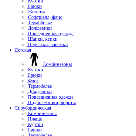
Куртки
Брюки
Жилеты
Софтшелл, флис
Термобелье
Дождевики
Повседневная одежда
Шапки, кепки
Перчатки, варежки
Детская
Комбинезоны
Куртки
Брюки
Флис
Термобелье
Дождевики
Повседневная одежда
Подшлемники, вороты
Сноубордическая
Комбинезоны
Плащи
Куртки
Брюки
Термобелье