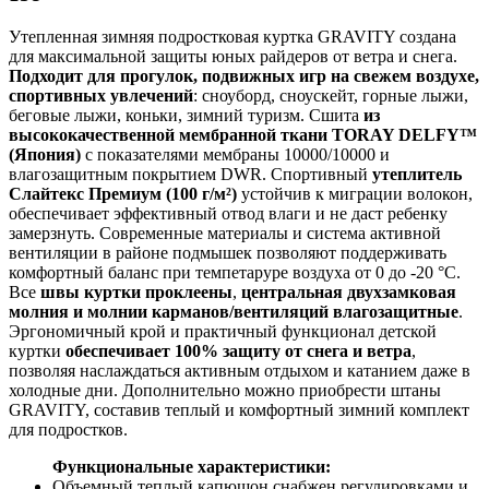
Утепленная зимняя подростковая куртка GRAVITY создана
для максимальной защиты юных райдеров от ветра и снега.
Подходит для прогулок, подвижных игр на свежем воздухе,
спортивных увлечений
: сноуборд, сноускейт, горные лыжи,
беговые лыжи, коньки, зимний туризм. Сшита
из
высококачественной мембранной ткани TORAY DELFY™
(Япония)
с показателями мембраны 10000/10000 и
влагозащитным покрытием DWR. Спортивный
утеплитель
Слайтекс Премиум (100 г/м²)
устойчив к миграции волокон,
обеспечивает эффективный отвод влаги и не даст ребенку
замерзнуть. Современные материалы и система активной
вентиляции в районе подмышек позволяют поддерживать
комфортный баланс при темпетаруре воздуха от 0 до -20 °С.
Все
швы куртки проклеены
,
центральная двухзамковая
молния и молнии карманов/вентиляций влагозащитные
.
Эргономичный крой и практичный функционал детской
куртки
обеспечивает 100% защиту от снега и ветра
,
позволяя наслаждаться активным отдыхом и катанием даже в
холодные дни. Дополнительно можно приобрести штаны
GRAVITY, составив теплый и комфортный зимний комплект
для подростков.
Функциональные характеристики:
Объемный теплый капюшон снабжен регулировками и