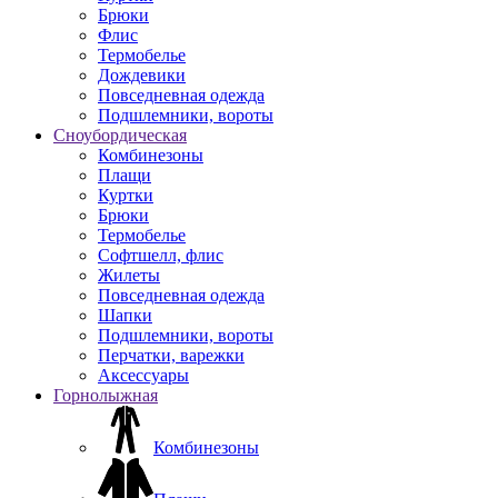
Брюки
Флис
Термобелье
Дождевики
Повседневная одежда
Подшлемники, вороты
Сноубордическая
Комбинезоны
Плащи
Куртки
Брюки
Термобелье
Софтшелл, флис
Жилеты
Повседневная одежда
Шапки
Подшлемники, вороты
Перчатки, варежки
Аксессуары
Горнолыжная
Комбинезоны