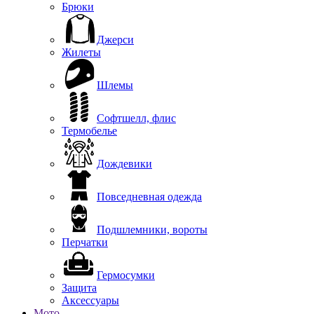
Брюки
Джерси
Жилеты
Шлемы
Софтшелл, флис
Термобелье
Дождевики
Повседневная одежда
Подшлемники, вороты
Перчатки
Гермосумки
Защита
Аксессуары
Мото