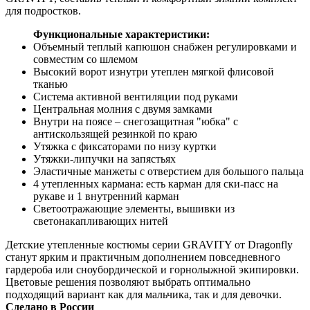
для подростков.
Функциональные характеристики:
Объемный теплый капюшон снабжен регулировками и
совместим со шлемом
Высокий ворот изнутри утеплен мягкой флисовой
тканью
Система активной вентиляции под руками
Центральная молния с двумя замками
Внутри на поясе – снегозащитная "юбка" с
антискользящей резинкой по краю
Утяжка с фиксаторами по низу куртки
Утяжки-липучки на запястьях
Эластичные манжеты с отверстием для большого пальца
4 утепленных кармана: есть карман для ски-пасс на
рукаве и 1 внутренний карман
Светоотражающие элементы, вышивки из
светонакапливающих нитей
Детские утепленные костюмы серии GRAVITY от Dragonfly
станут ярким и практичным дополнением повседневного
гардероба или сноубордической и горнолыжной экипировки.
Цветовые решения позволяют выбрать оптимально
подходящий вариант как для мальчика, так и для девочки.
Сделано в России