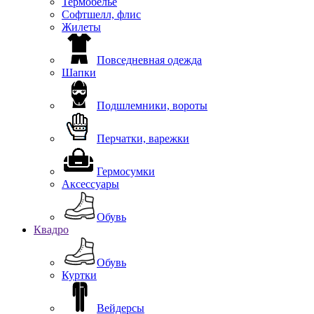
Термобелье
Софтшелл, флис
Жилеты
Повседневная одежда
Шапки
Подшлемники, вороты
Перчатки, варежки
Гермосумки
Аксессуары
Обувь
Квадро
Обувь
Куртки
Вейдерсы