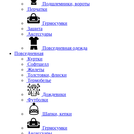
Подшлемники, вороты
Перчатки
Гермосумки
Защита
Аксессуары
Повседневная одежда
Повседневная
Куртки
Софтшелл
Жилеты
Толстовки, флиски
Термобелье
Дождевики
Футболки
Шапки, кепки
Гермосумки
Аксессуары