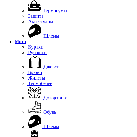
Гермосумки
Защита
Аксессуары
Шлемы
Мото
Куртки
Рубашки
Джерси
Брюки
Жилеты
Термобелье
Дождевики
Обувь
Шлемы