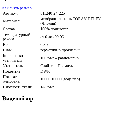
Как снять размер
Артикул
811240-24-225
мембранная ткань TORAY DELFY
Материал
(Япония)
Состав
100% полиэстер
Температурный
от 0 до -20 °С
режим
Вес
0,8 кг
Швы
герметично проклеены
Количество
100 г/м² – равномерно
утеплителя
Утеплитель
Слайтекс Премиум
Покрытие
DWR
Показатели
10000/10000 (вода/пар)
мембраны
Плотность ткани
148 г/м²
Видеообзор