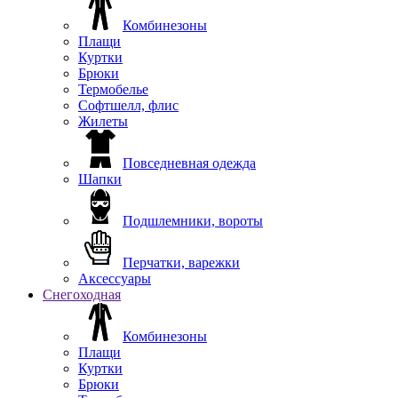
Комбинезоны
Плащи
Куртки
Брюки
Термобелье
Софтшелл, флис
Жилеты
Повседневная одежда
Шапки
Подшлемники, вороты
Перчатки, варежки
Аксессуары
Снегоходная
Комбинезоны
Плащи
Куртки
Брюки