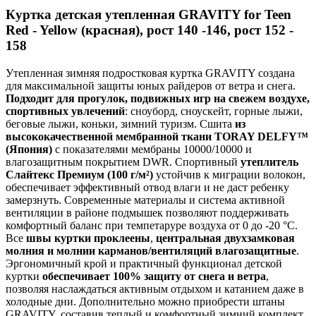
Куртка детская утепленная GRAVITY for Teen
Red - Yellow (красная), рост 140 -146, рост 152 -
158
Утепленная зимняя подростковая куртка GRAVITY создана
для максимальной защиты юных райдеров от ветра и снега.
Подходит для прогулок, подвижных игр на свежем воздухе,
спортивных увлечений
: сноуборд, сноускейт, горные лыжи,
беговые лыжи, коньки, зимний туризм. Сшита
из
высококачественной мембранной ткани TORAY DELFY™
(Япония)
с показателями мембраны 10000/10000 и
влагозащитным покрытием DWR. Спортивный
утеплитель
Слайтекс Премиум (100 г/м²)
устойчив к миграции волокон,
обеспечивает эффективный отвод влаги и не даст ребенку
замерзнуть. Современные материалы и система активной
вентиляции в районе подмышек позволяют поддерживать
комфортный баланс при темпетаруре воздуха от 0 до -20 °С.
Все
швы куртки проклеены
,
центральная двухзамковая
молния и молнии карманов/вентиляций влагозащитные
.
Эргономичный крой и практичный функционал детской
куртки
обеспечивает 100% защиту от снега и ветра
,
позволяя наслаждаться активным отдыхом и катанием даже в
холодные дни. Дополнительно можно приобрести штаны
GRAVITY, составив теплый и комфортный зимний комплект