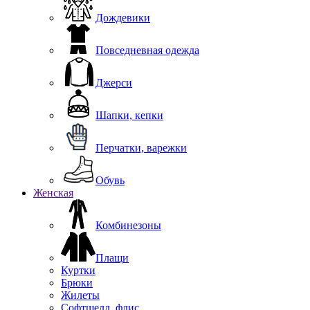
Дождевики
Повседневная одежда
Джерси
Шапки, кепки
Перчатки, варежки
Обувь
Женская
Комбинезоны
Плащи
Куртки
Брюки
Жилеты
Софтшелл, флис