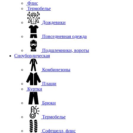
Флис
Термобелье
Дождевики
Повседневная одежда
Подшлемники, вороты
Сноубордическая
Комбинезоны
Плащи
Куртки
Брюки
Термобелье
Софтшелл, флис