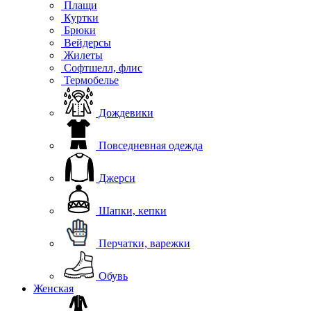
Плащи
Куртки
Брюки
Вейдерсы
Жилеты
Софтшелл, флис
Термобелье
Дождевики
Повседневная одежда
Джерси
Шапки, кепки
Перчатки, варежки
Обувь
Женская