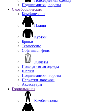
Повседневная одежда
Подшлемники, вороты
Сноубордическая
Комбинезоны
Плащи
Куртки
Брюки
Термобелье
Софтшелл, флис
Жилеты
Повседневная одежда
Шапки
Подшлемники, вороты
Перчатки, варежки
Аксессуары
Горнолыжная
Комбинезоны