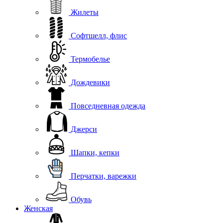
Жилеты
Софтшелл, флис
Термобелье
Дождевики
Повседневная одежда
Джерси
Шапки, кепки
Перчатки, варежки
Обувь
Женская