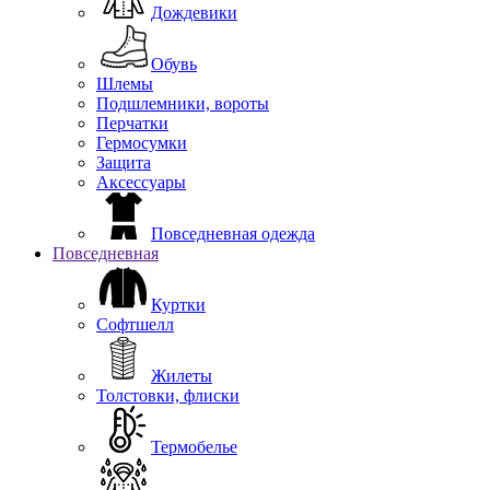
Дождевики
Обувь
Шлемы
Подшлемники, вороты
Перчатки
Гермосумки
Защита
Аксессуары
Повседневная одежда
Повседневная
Куртки
Софтшелл
Жилеты
Толстовки, флиски
Термобелье