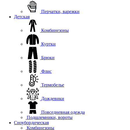
Перчатки, варежки
Детская
Комбинезоны
Куртки
Брюки
Флис
Термобелье
Дождевики
Повседневная одежда
Подшлемники, вороты
Сноубордическая
Комбинезоны