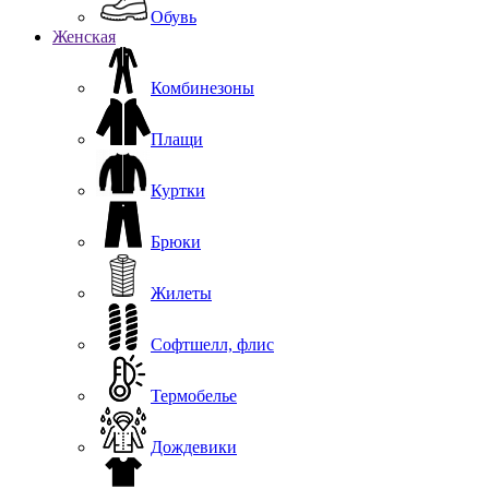
Обувь
Женская
Комбинезоны
Плащи
Куртки
Брюки
Жилеты
Софтшелл, флис
Термобелье
Дождевики