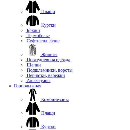
Плащи
Куртки
Брюки
Термобелье
Софтшелл, флис
Жилеты
Повседневная одежда
Шапки
Подшлемники, вороты
Перчатки, варежки
Аксессуары
Горнолыжная
Комбинезоны
Плащи
Куртки