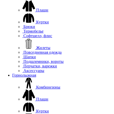
Плащи
Куртки
Брюки
Термобелье
Софтшелл, флис
Жилеты
Повседневная одежда
Шапки
Подшлемники, вороты
Перчатки, варежки
Аксессуары
Горнолыжная
Комбинезоны
Плащи
Куртки