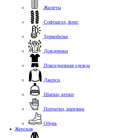
Жилеты
Софтшелл, флис
Термобелье
Дождевики
Повседневная одежда
Джерси
Шапки, кепки
Перчатки, варежки
Обувь
Женская