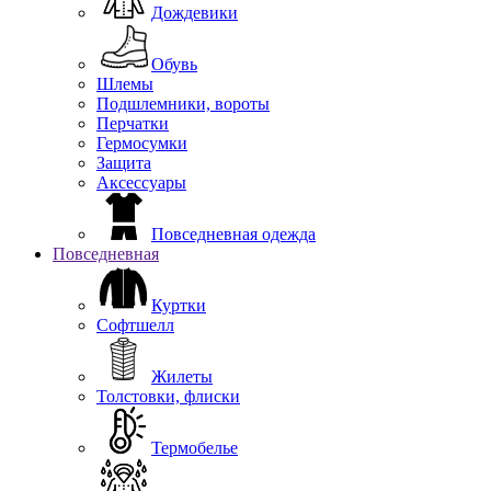
Дождевики
Обувь
Шлемы
Подшлемники, вороты
Перчатки
Гермосумки
Защита
Аксессуары
Повседневная одежда
Повседневная
Куртки
Софтшелл
Жилеты
Толстовки, флиски
Термобелье