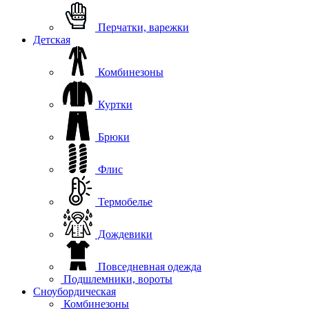
Перчатки, варежки
Детская
Комбинезоны
Куртки
Брюки
Флис
Термобелье
Дождевики
Повседневная одежда
Подшлемники, вороты
Сноубордическая
Комбинезоны