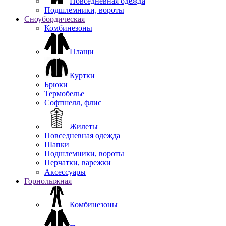
Повседневная одежда
Подшлемники, вороты
Сноубордическая
Комбинезоны
Плащи
Куртки
Брюки
Термобелье
Софтшелл, флис
Жилеты
Повседневная одежда
Шапки
Подшлемники, вороты
Перчатки, варежки
Аксессуары
Горнолыжная
Комбинезоны