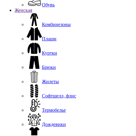
Обувь
Женская
Комбинезоны
Плащи
Куртки
Брюки
Жилеты
Софтшелл, флис
Термобелье
Дождевики