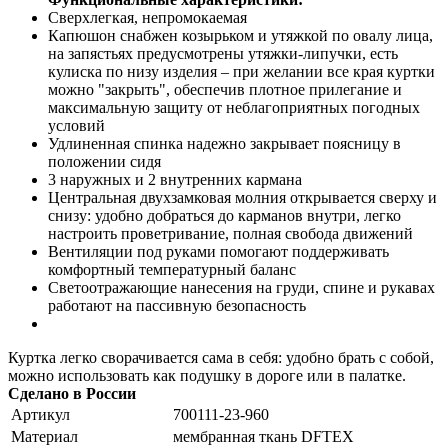
Сверхлегкая, непромокаемая
Капюшон снабжен козырьком и утяжкой по овалу лица,
на запястьях предусмотрены утяжки-липучки, есть
кулиска по низу изделия – при желании все края куртки
можно "закрыть", обеспечив плотное прилегание и
максимальную защиту от неблагоприятных погодных
условий
Удлиненная спинка надежно закрывает поясницу в
положении сидя
3 наружных и 2 внутренних кармана
Центральная двухзамковая молния открывается сверху и
снизу: удобно добраться до карманов внутри, легко
настроить проветривание, полная свобода движений
Вентиляции под руками помогают поддерживать
комфортный температурный баланс
Светоотражающие нанесения на груди, спине и рукавах
работают на пассивную безопасность
Куртка легко сворачивается сама в себя: удобно брать с собой,
можно использовать как подушку в дороге или в палатке.
Сделано в России
Артикул
700111-23-960
Материал
мембранная ткань DFTEX