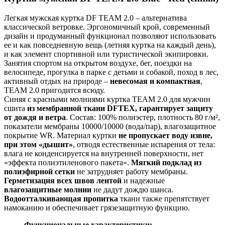
Легкая мужская куртка DF TEAM 2.0 – альтернатива
классической ветровке. Эргономичный крой, современный
дизайн и продуманный функционал позволяют использовать
ее и как повседневную вещь (летняя куртка на каждый день),
и как элемент спортивной или туристической экипировки.
Занятия спортом на открытом воздухе, бег, поездки на
велосипеде, прогулка в парке с детьми и собакой, поход в лес,
активный отдых на природе –
невесомая и компактная
,
TEAM 2.0 пригодится всюду.
Синяя с красными молниями куртка TEAM 2.0 для мужчин
сшита
из мембранной ткани DFTEX
,
гарантирует защиту
от дождя и ветра
. Состав: 100% полиэстер, плотность 80 г/м²,
показатели мембраны 10000/10000 (вода/пар), влагозащитное
покрытие WR. Материал куртки
не пропускает воду извне,
при этом «дышит»
, отводя естественные испарения от тела:
влага не конденсируется на внутренней поверхности, нет
«эффекта полиэтиленового пакета».
Мягкий подклад из
полиэфирной сетки
не затрудняет работу мембраны.
Герметизация всех швов лентой
и надежные
влагозащитные молнии
не дадут дождю шанса.
Водоотталкивающая пропитка
ткани также препятствует
намоканию и обеспечивает грязезащитную функцию.
Функциональные характеристики: