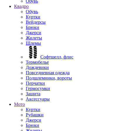
Обувь
Квадро
Обувь
Куртки
Вейдерсы
Брюки
Джерси
Жилеты
Шлемы
Софтшелл, флис
Термобелье
Дождевики
Повседневная одежда
Подшлемники, вороты
Перчатки
Гермосумки
Защита
Аксессуары
Мото
Куртки
Рубашки
Джерси
Брюки
Жилеты