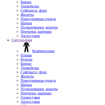
Брюки
Термобелье
Софтшелл, флис
Жилеты
Повседневная одежда
Шапки
Подшлемники, вороты
Перчатки, варежки
Аксессуары
Снегоходная
Комбинезоны
Плащи
Куртки
Брюки
Термобелье
Софтшелл, флис
Жилеты
Повседневная одежда
Шапки
Подшлемники, вороты
Перчатки, варежки
Гермосумки
Аксессуары