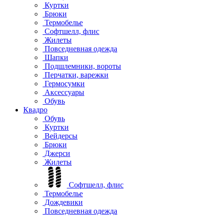
Куртки
Брюки
Термобелье
Софтшелл, флис
Жилеты
Повседневная одежда
Шапки
Подшлемники, вороты
Перчатки, варежки
Гермосумки
Аксессуары
Обувь
Квадро
Обувь
Куртки
Вейдерсы
Брюки
Джерси
Жилеты
Софтшелл, флис
Термобелье
Дождевики
Повседневная одежда