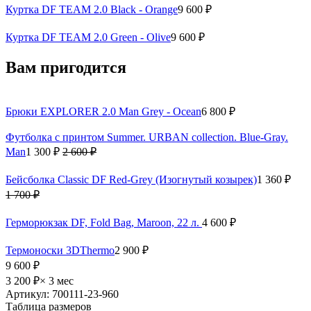
Куртка DF TEAM 2.0 Black - Orange
9 600 ₽
Куртка DF TEAM 2.0 Green - Olive
9 600 ₽
Вам пригодится
Брюки EXPLORER 2.0 Man Grey - Ocean
6 800 ₽
Футболка с принтом Summer. URBAN collection. Blue-Gray.
Man
1 300 ₽
2 600 ₽
Бейсболка Classic DF Red-Grey (Изогнутый козырек)
1 360 ₽
1 700 ₽
Герморюкзак DF, Fold Bag, Maroon, 22 л.
4 600 ₽
Термоноски 3DThermo
2 900 ₽
9 600 ₽
3 200 ₽
× 3 мес
Артикул: 700111-23-960
Таблица размеров