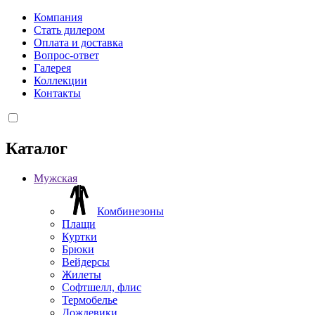
Компания
Стать дилером
Оплата и доставка
Вопрос-ответ
Галерея
Коллекции
Контакты
Каталог
Мужская
Комбинезоны
Плащи
Куртки
Брюки
Вейдерсы
Жилеты
Софтшелл, флис
Термобелье
Дождевики