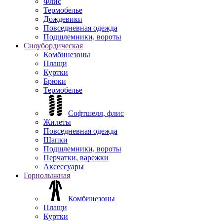
Флис
Термобелье
Дождевики
Повседневная одежда
Подшлемники, вороты
Сноубордическая
Комбинезоны
Плащи
Куртки
Брюки
Термобелье
Софтшелл, флис
Жилеты
Повседневная одежда
Шапки
Подшлемники, вороты
Перчатки, варежки
Аксессуары
Горнолыжная
Комбинезоны
Плащи
Куртки