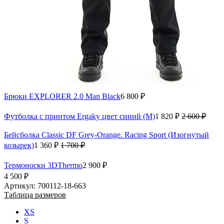
Брюки EXPLORER 2.0 Man Black
6 800 ₽
Футболка с принтом Ergaky цвет синий (M)
1 820 ₽
2 600 ₽
Бейсболка Classic DF Grey-Orange. Racing Sport (Изогнутый
козырек)
1 360 ₽
1 700 ₽
Термоноски 3DThermo
2 900 ₽
4 500 ₽
Артикул: 700112-18-663
Таблица размеров
XS
S