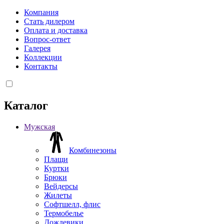
Компания
Стать дилером
Оплата и доставка
Вопрос-ответ
Галерея
Коллекции
Контакты
Каталог
Мужская
Комбинезоны
Плащи
Куртки
Брюки
Вейдерсы
Жилеты
Софтшелл, флис
Термобелье
Дождевики