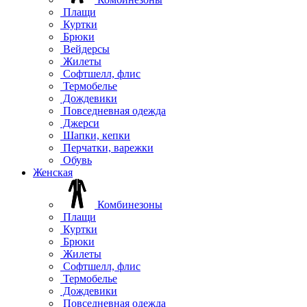
Плащи
Куртки
Брюки
Вейдерсы
Жилеты
Софтшелл, флис
Термобелье
Дождевики
Повседневная одежда
Джерси
Шапки, кепки
Перчатки, варежки
Обувь
Женская
Комбинезоны
Плащи
Куртки
Брюки
Жилеты
Софтшелл, флис
Термобелье
Дождевики
Повседневная одежда