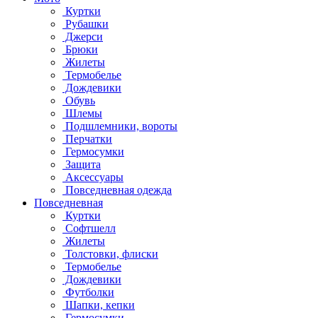
Куртки
Рубашки
Джерси
Брюки
Жилеты
Термобелье
Дождевики
Обувь
Шлемы
Подшлемники, вороты
Перчатки
Гермосумки
Защита
Аксессуары
Повседневная одежда
Повседневная
Куртки
Софтшелл
Жилеты
Толстовки, флиски
Термобелье
Дождевики
Футболки
Шапки, кепки
Гермосумки