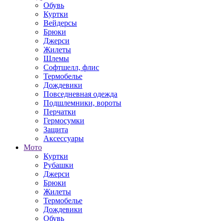
Обувь
Куртки
Вейдерсы
Брюки
Джерси
Жилеты
Шлемы
Софтшелл, флис
Термобелье
Дождевики
Повседневная одежда
Подшлемники, вороты
Перчатки
Гермосумки
Защита
Аксессуары
Мото
Куртки
Рубашки
Джерси
Брюки
Жилеты
Термобелье
Дождевики
Обувь