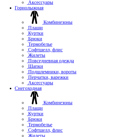
Аксессуары
Горнолыжная
Комбинезоны
Плащи
Куртки
Брюки
Термобелье
Софтшелл, флис
Жилеты
Повседневная одежда
Шапки
Подшлемники, вороты
Перчатки, варежки
Аксессуары
Снегоходная
Комбинезоны
Плащи
Куртки
Брюки
Термобелье
Софтшелл, флис
Жилеты