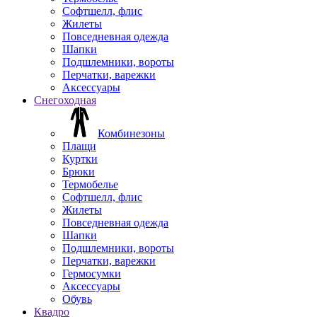
Софтшелл, флис
Жилеты
Повседневная одежда
Шапки
Подшлемники, вороты
Перчатки, варежки
Аксессуары
Снегоходная
Комбинезоны
Плащи
Куртки
Брюки
Термобелье
Софтшелл, флис
Жилеты
Повседневная одежда
Шапки
Подшлемники, вороты
Перчатки, варежки
Гермосумки
Аксессуары
Обувь
Квадро