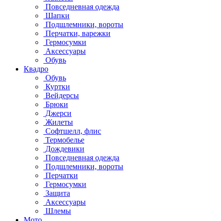
Повседневная одежда
Шапки
Подшлемники, вороты
Перчатки, варежки
Гермосумки
Аксессуары
Обувь
Квадро
Обувь
Куртки
Вейдерсы
Брюки
Джерси
Жилеты
Софтшелл, флис
Термобелье
Дождевики
Повседневная одежда
Подшлемники, вороты
Перчатки
Гермосумки
Защита
Аксессуары
Шлемы
Мото