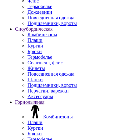
Флис
Термобелье
Дождевики
Повседневная одежда
Подшлемники, вороты
Сноубордическая
Комбинезоны
Плащи
Куртки
Брюки
Термобелье
Софтшелл, флис
Жилеты
Повседневная одежда
Шапки
Подшлемники, вороты
Перчатки, варежки
Аксессуары
Горнолыжная
Комбинезоны
Плащи
Куртки
Брюки
Термобелье