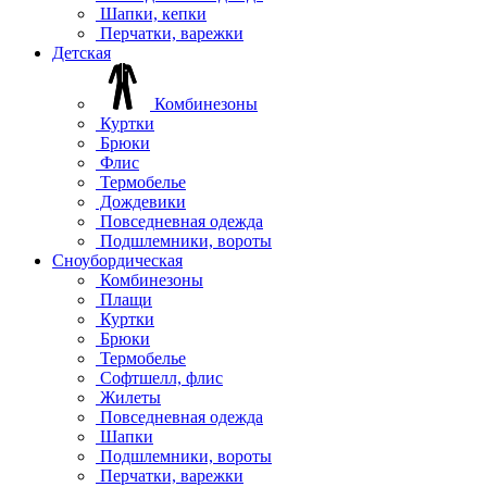
Шапки, кепки
Перчатки, варежки
Детская
Комбинезоны
Куртки
Брюки
Флис
Термобелье
Дождевики
Повседневная одежда
Подшлемники, вороты
Сноубордическая
Комбинезоны
Плащи
Куртки
Брюки
Термобелье
Софтшелл, флис
Жилеты
Повседневная одежда
Шапки
Подшлемники, вороты
Перчатки, варежки