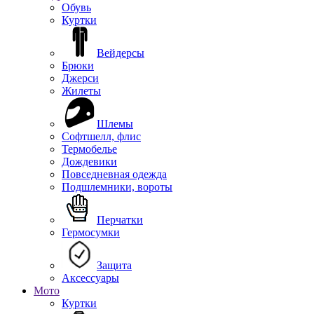
Обувь
Куртки
Вейдерсы
Брюки
Джерси
Жилеты
Шлемы
Софтшелл, флис
Термобелье
Дождевики
Повседневная одежда
Подшлемники, вороты
Перчатки
Гермосумки
Защита
Аксессуары
Мото
Куртки