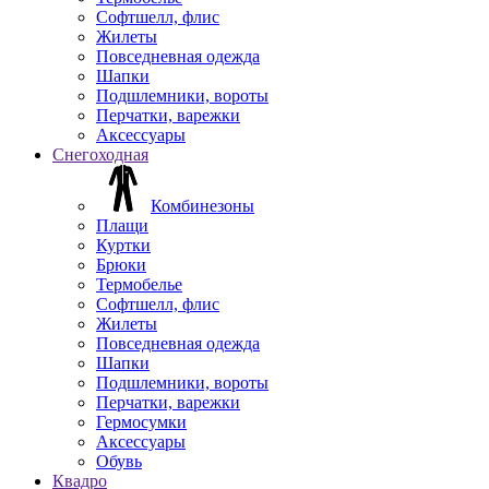
Софтшелл, флис
Жилеты
Повседневная одежда
Шапки
Подшлемники, вороты
Перчатки, варежки
Аксессуары
Снегоходная
Комбинезоны
Плащи
Куртки
Брюки
Термобелье
Софтшелл, флис
Жилеты
Повседневная одежда
Шапки
Подшлемники, вороты
Перчатки, варежки
Гермосумки
Аксессуары
Обувь
Квадро