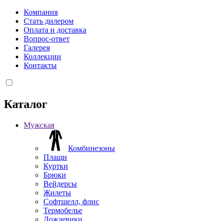
Компания
Стать дилером
Оплата и доставка
Вопрос-ответ
Галерея
Коллекции
Контакты
Каталог
Мужская
Комбинезоны
Плащи
Куртки
Брюки
Вейдерсы
Жилеты
Софтшелл, флис
Термобелье
Дождевики