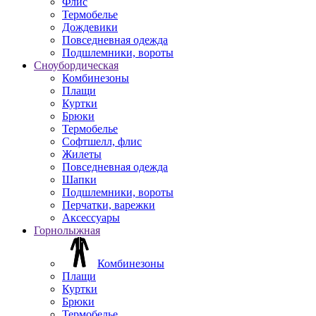
Флис
Термобелье
Дождевики
Повседневная одежда
Подшлемники, вороты
Сноубордическая
Комбинезоны
Плащи
Куртки
Брюки
Термобелье
Софтшелл, флис
Жилеты
Повседневная одежда
Шапки
Подшлемники, вороты
Перчатки, варежки
Аксессуары
Горнолыжная
Комбинезоны
Плащи
Куртки
Брюки
Термобелье