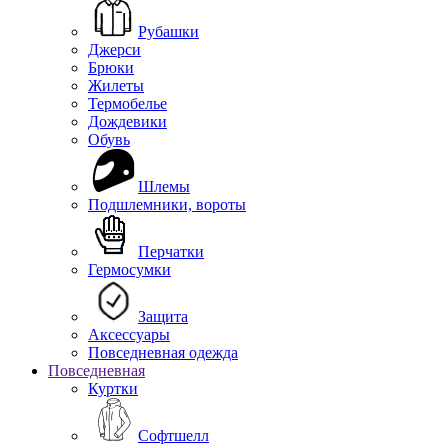
Рубашки
Джерси
Брюки
Жилеты
Термобелье
Дождевики
Обувь
Шлемы
Подшлемники, вороты
Перчатки
Гермосумки
Защита
Аксессуары
Повседневная одежда
Повседневная
Куртки
Софтшелл