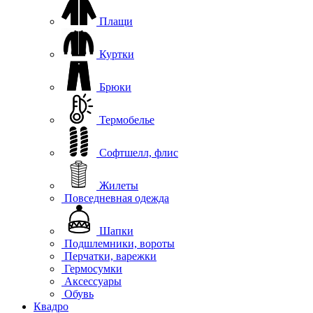
Плащи
Куртки
Брюки
Термобелье
Софтшелл, флис
Жилеты
Повседневная одежда
Шапки
Подшлемники, вороты
Перчатки, варежки
Гермосумки
Аксессуары
Обувь
Квадро