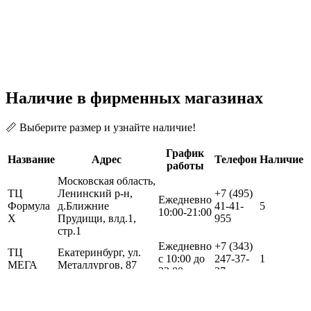
Наличие в фирменных магазинах
📏 Выберите размер и узнайте наличие!
График
Название
Адрес
Телефон
Наличие
работы
Московская область,
ТЦ
Ленинский р-н,
+7 (495)
Ежедневно
Формула
д.Ближние
41-41-
5
10:00-21:00
Х
Прудищи, влд.1,
955
стр.1
Ежедневно
+7 (343)
ТЦ
Екатеринбург, ул.
с 10:00 до
247-37-
1
МЕГА
Металлургов, 87
22:00
37
Похожие товары