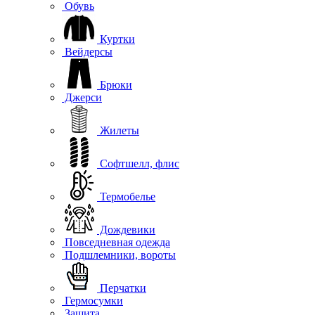
Обувь
Куртки
Вейдерсы
Брюки
Джерси
Жилеты
Софтшелл, флис
Термобелье
Дождевики
Повседневная одежда
Подшлемники, вороты
Перчатки
Гермосумки
Защита