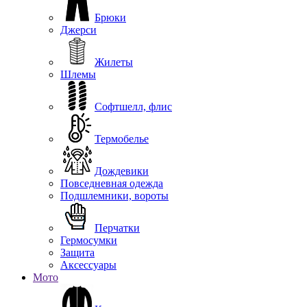
Брюки
Джерси
Жилеты
Шлемы
Софтшелл, флис
Термобелье
Дождевики
Повседневная одежда
Подшлемники, вороты
Перчатки
Гермосумки
Защита
Аксессуары
Мото