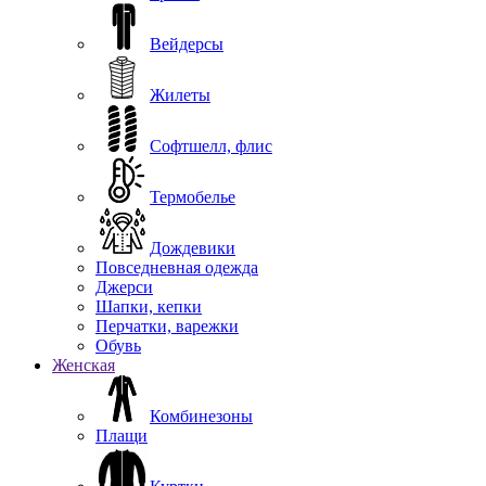
Вейдерсы
Жилеты
Софтшелл, флис
Термобелье
Дождевики
Повседневная одежда
Джерси
Шапки, кепки
Перчатки, варежки
Обувь
Женская
Комбинезоны
Плащи