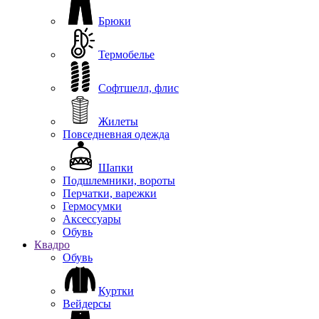
Брюки
Термобелье
Софтшелл, флис
Жилеты
Повседневная одежда
Шапки
Подшлемники, вороты
Перчатки, варежки
Гермосумки
Аксессуары
Обувь
Квадро
Обувь
Куртки
Вейдерсы