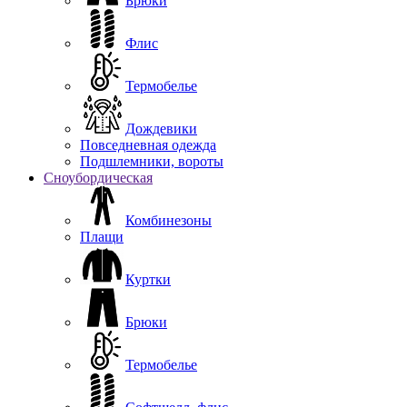
Брюки
Флис
Термобелье
Дождевики
Повседневная одежда
Подшлемники, вороты
Сноубордическая
Комбинезоны
Плащи
Куртки
Брюки
Термобелье