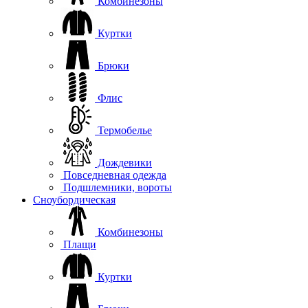
Комбинезоны
Куртки
Брюки
Флис
Термобелье
Дождевики
Повседневная одежда
Подшлемники, вороты
Сноубордическая
Комбинезоны
Плащи
Куртки