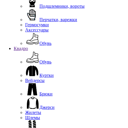
Подшлемники, вороты
Перчатки, варежки
Гермосумки
Аксессуары
Обувь
Квадро
Обувь
Куртки
Вейдерсы
Брюки
Джерси
Жилеты
Шлемы