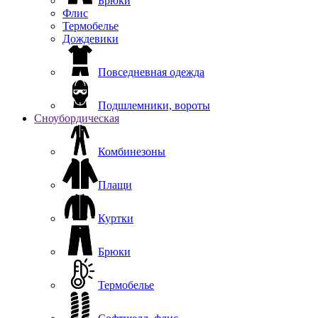
Брюки
Флис
Термобелье
Дождевики
Повседневная одежда
Подшлемники, вороты
Сноубордическая
Комбинезоны
Плащи
Куртки
Брюки
Термобелье