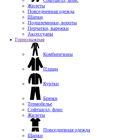
Софтшелл, флис
Жилеты
Повседневная одежда
Шапки
Подшлемники, вороты
Перчатки, варежки
Аксессуары
Горнолыжная
Комбинезоны
Плащи
Куртки
Брюки
Термобелье
Софтшелл, флис
Жилеты
Повседневная одежда
Шапки