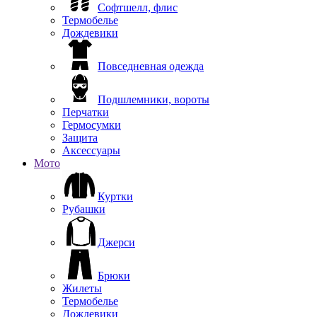
Софтшелл, флис
Термобелье
Дождевики
Повседневная одежда
Подшлемники, вороты
Перчатки
Гермосумки
Защита
Аксессуары
Мото
Куртки
Рубашки
Джерси
Брюки
Жилеты
Термобелье
Дождевики