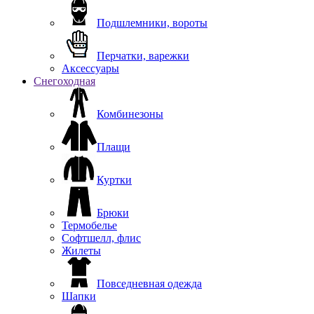
Подшлемники, вороты
Перчатки, варежки
Аксессуары
Снегоходная
Комбинезоны
Плащи
Куртки
Брюки
Термобелье
Софтшелл, флис
Жилеты
Повседневная одежда
Шапки