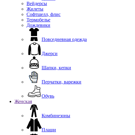
Вейдерсы
Жилеты
Софтшелл, флис
Термобелье
Дождевики
Повседневная одежда
Джерси
Шапки, кепки
Перчатки, варежки
Обувь
Женская
Комбинезоны
Плащи