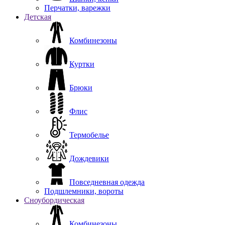
Перчатки, варежки
Детская
Комбинезоны
Куртки
Брюки
Флис
Термобелье
Дождевики
Повседневная одежда
Подшлемники, вороты
Сноубордическая
Комбинезоны