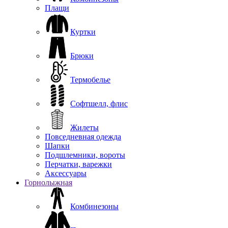
Плащи
Куртки
Брюки
Термобелье
Софтшелл, флис
Жилеты
Повседневная одежда
Шапки
Подшлемники, вороты
Перчатки, варежки
Аксессуары
Горнолыжная
Комбинезоны