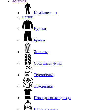
Женская
Комбинезоны
Плащи
Куртки
Брюки
Жилеты
Софтшелл, флис
Термобелье
Дождевики
Повседневная одежда
Шапки, кепки