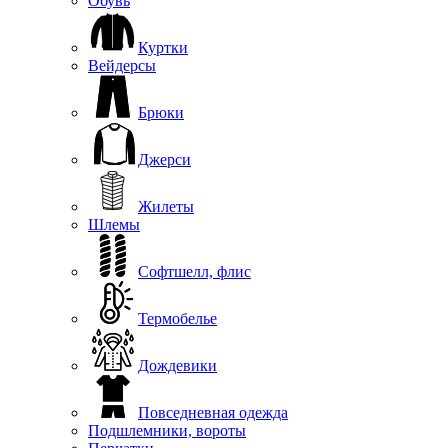
Обувь
Куртки
Вейдерсы
Брюки
Джерси
Жилеты
Шлемы
Софтшелл, флис
Термобелье
Дождевики
Повседневная одежда
Подшлемники, вороты