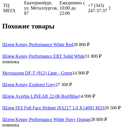
Екатеринбург,
Ежедневно с
ТЦ
+7 (343)
ул. Металлургов,
10:00 до
1
МЕГА
247-37-37
87
22:00
Похожие товары
Шлем Kenny Performance White Red
28 800 ₽
Шлем Kenny Performance ERT Solid White
31 800 ₽
новинка
Мотошлем DF-T (912) Lime - Green
14 900 ₽
Шлем Kenny Explorer Grey
27 300 ₽
Шлем Acerbis LINEAR 22-06 Red/Blue
14 990 ₽
Шлем IXS Full Face Helmet iXS217 1.0 X14091 M33
20 500 ₽
Шлем Kenny Performance White Navy Orange
28 800 ₽
новинка