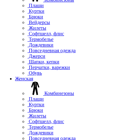
Плащи
Куртки
Брюки
Вейдерсы
Жилеты
Софтшелл, флис
Термобелье
Дождевики
Повседневная одежда
Джерси
Шапки, кепки
Перчатки, варежки
Обувь
Женская
Комбинезоны
Плащи
Куртки
Брюки
Жилеты
Софтшелл, флис
Термобелье
Дождевики
Повседневная одежда