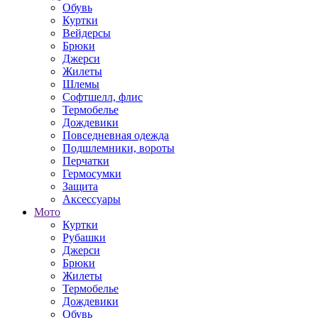
Обувь
Куртки
Вейдерсы
Брюки
Джерси
Жилеты
Шлемы
Софтшелл, флис
Термобелье
Дождевики
Повседневная одежда
Подшлемники, вороты
Перчатки
Гермосумки
Защита
Аксессуары
Мото
Куртки
Рубашки
Джерси
Брюки
Жилеты
Термобелье
Дождевики
Обувь