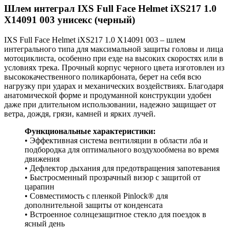
Шлем интеграл IXS Full Face Helmet iXS217 1.0
X14091 003 унисекс (черный)
IXS Full Face Helmet iXS217 1.0 X14091 003 – шлем
интегрального типа для максимальной защиты головы и лица
мотоциклиста, особенно при езде на высоких скоростях или в
условиях трека. Прочный корпус черного цвета изготовлен из
высококачественного поликарбоната, берет на себя всю
нагрузку при ударах и механических воздействиях. Благодаря
анатомической форме и продуманной конструкции удобен
даже при длительном использовании, надежно защищает от
ветра, дождя, грязи, камней и ярких лучей.
Функциональные характеристики:
• Эффективная система вентиляции в области лба и
подбородка для оптимального воздухообмена во время
движения
• Дефлектор дыхания для предотвращения запотевания
• Быстросменный прозрачный визор с защитой от
царапин
• Совместимость с пленкой Pinlock® для
дополнительной защиты от конденсата
• Встроенное солнцезащитное стекло для поездок в
ясный день