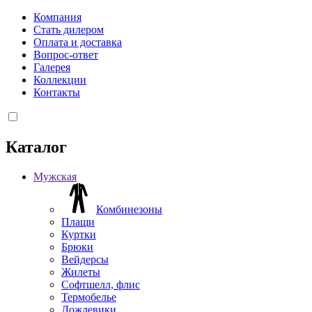
Компания
Стать дилером
Оплата и доставка
Вопрос-ответ
Галерея
Коллекции
Контакты
Каталог
Мужская
Комбинезоны
Плащи
Куртки
Брюки
Вейдерсы
Жилеты
Софтшелл, флис
Термобелье
Дождевики