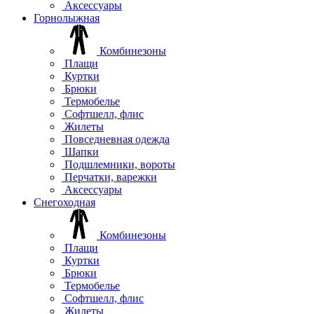
Аксессуары
Горнолыжная
Комбинезоны
Плащи
Куртки
Брюки
Термобелье
Софтшелл, флис
Жилеты
Повседневная одежда
Шапки
Подшлемники, вороты
Перчатки, варежки
Аксессуары
Снегоходная
Комбинезоны
Плащи
Куртки
Брюки
Термобелье
Софтшелл, флис
Жилеты