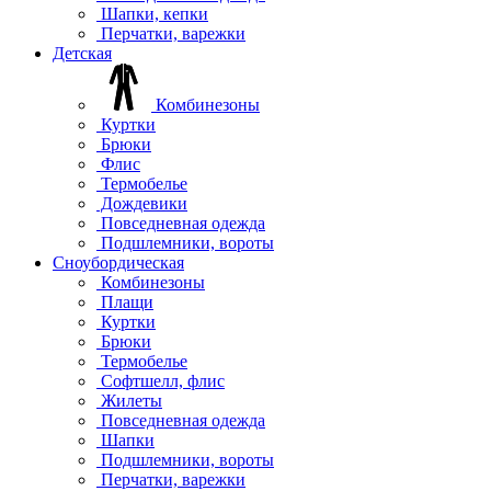
Шапки, кепки
Перчатки, варежки
Детская
Комбинезоны
Куртки
Брюки
Флис
Термобелье
Дождевики
Повседневная одежда
Подшлемники, вороты
Сноубордическая
Комбинезоны
Плащи
Куртки
Брюки
Термобелье
Софтшелл, флис
Жилеты
Повседневная одежда
Шапки
Подшлемники, вороты
Перчатки, варежки