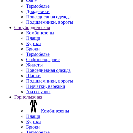
Флис
Термобелье
Дождевики
Повседневная одежда
Подшлемники, вороты
Сноубордическая
Комбинезоны
Плащи
Куртки
Брюки
Термобелье
Софтшелл, флис
Жилеты
Повседневная одежда
Шапки
Подшлемники, вороты
Перчатки, варежки
Аксессуары
Горнолыжная
Комбинезоны
Плащи
Куртки
Брюки
Термобелье