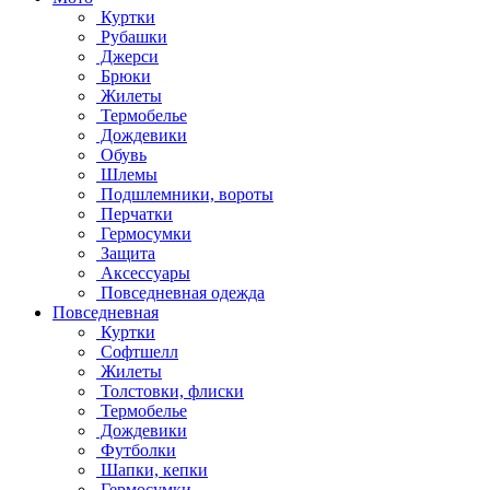
Куртки
Рубашки
Джерси
Брюки
Жилеты
Термобелье
Дождевики
Обувь
Шлемы
Подшлемники, вороты
Перчатки
Гермосумки
Защита
Аксессуары
Повседневная одежда
Повседневная
Куртки
Софтшелл
Жилеты
Толстовки, флиски
Термобелье
Дождевики
Футболки
Шапки, кепки
Гермосумки