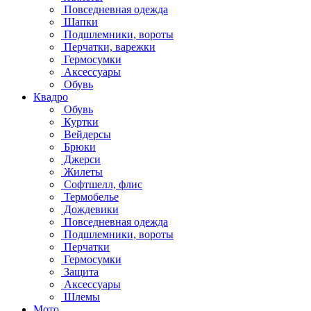
Повседневная одежда
Шапки
Подшлемники, вороты
Перчатки, варежки
Гермосумки
Аксессуары
Обувь
Квадро
Обувь
Куртки
Вейдерсы
Брюки
Джерси
Жилеты
Софтшелл, флис
Термобелье
Дождевики
Повседневная одежда
Подшлемники, вороты
Перчатки
Гермосумки
Защита
Аксессуары
Шлемы
Мото