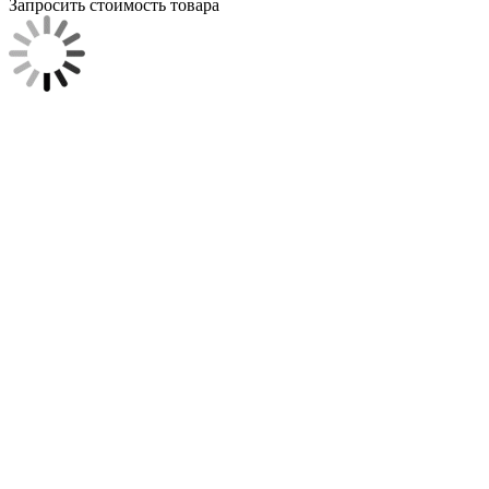
Запросить стоимость товара
Загрузка товара
Заполните данные для запроса цены
Я согласен на
обработку персональных данных.
*
Запросить цену
Закрыть окно
Каталог
Мужская
Женская
Детская
Снегоходная
Горнолыжная
Мото