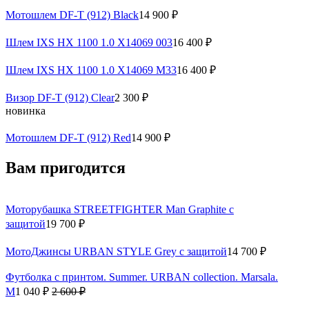
Мотошлем DF-T (912) Black
14 900 ₽
Шлем IXS HX 1100 1.0 X14069 003
16 400 ₽
Шлем IXS HX 1100 1.0 X14069 M33
16 400 ₽
Визор DF-T (912) Clear
2 300 ₽
новинка
Мотошлем DF-T (912) Red
14 900 ₽
Вам пригодится
Моторубашка STREETFIGHTER Man Graphite с
защитой
19 700 ₽
МотоДжинсы URBAN STYLE Grey с защитой
14 700 ₽
Футболка с принтом. Summer. URBAN collection. Marsala.
M
1 040 ₽
2 600 ₽