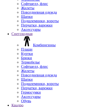
Софтшелл, флис
Жилеты
Повседневная одежда
Шапки
Подшлемники, вороты
Перчатки, варежки
Аксессуары
Снегоходная
Комбинезоны
Плащи
Куртки
Брюки
Термобелье
Софтшелл, флис
Жилеты
Повседневная одежда
Шапки
Подшлемники, вороты
Перчатки, варежки
Гермосумки
Аксессуары
Обувь
Квадро