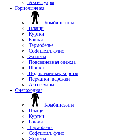
Аксессуары
Горнолыжная
Комбинезоны
Плащи
Куртки
Брюки
Термобелье
Софтшелл, флис
Жилеты
Повседневная одежда
Шапки
Подшлемники, вороты
Перчатки, варежки
Аксессуары
Снегоходная
Комбинезоны
Плащи
Куртки
Брюки
Термобелье
Софтшелл, флис
Жилеты