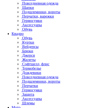
Повседневная одежда
Шапки
Подшлемники, вороты
Перчатки, варежки
Гермосумки
Аксессуары
Обувь
Квадро
Обувь
Куртки
Вейдерсы
Брюки
Джерси
Жилеты
Софтшелл, флис
Термобелье
Дождевики
Повседневная одежда
Подшлемники, вороты
Перчатки
Гермосумки
Защита
Аксессуары
Шлемы
Мото