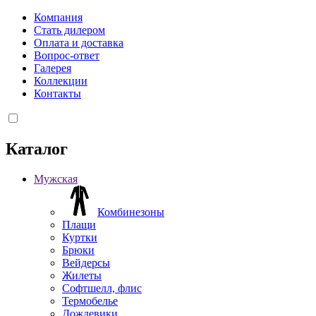
Компания
Стать дилером
Оплата и доставка
Вопрос-ответ
Галерея
Коллекции
Контакты
Каталог
Мужская
Комбинезоны
Плащи
Куртки
Брюки
Вейдерсы
Жилеты
Софтшелл, флис
Термобелье
Дождевики