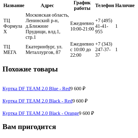
График
Название
Адрес
Телефон
Наличие
работы
Московская область,
ТЦ
Ленинский р-н,
+7 (495)
Ежедневно
Формула
д.Ближние
41-41-
1
10:00-21:00
Х
Прудищи, влд.1,
955
стр.1
Ежедневно
+7 (343)
ТЦ
Екатеринбург, ул.
с 10:00 до
247-37-
1
МЕГА
Металлургов, 87
22:00
37
Похожие товары
Куртка DF TEAM 2.0 Blue - Red
9 600 ₽
Куртка DF TEAM 2.0 Black - Red
9 600 ₽
Куртка DF TEAM 2.0 Black - Orange
9 600 ₽
Вам пригодится