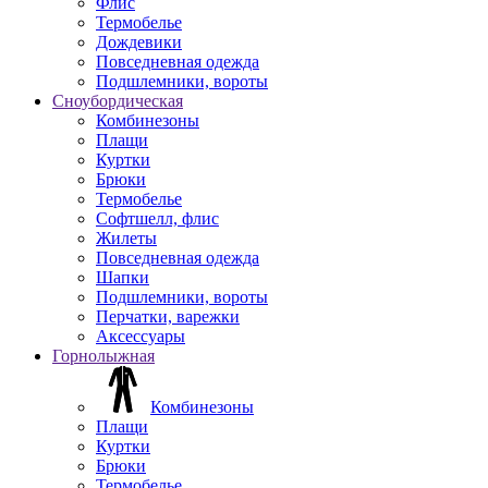
Флис
Термобелье
Дождевики
Повседневная одежда
Подшлемники, вороты
Сноубордическая
Комбинезоны
Плащи
Куртки
Брюки
Термобелье
Софтшелл, флис
Жилеты
Повседневная одежда
Шапки
Подшлемники, вороты
Перчатки, варежки
Аксессуары
Горнолыжная
Комбинезоны
Плащи
Куртки
Брюки
Термобелье