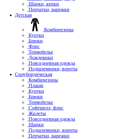
Шапки, кепки
Перчатки, варежки
Детская
Комбинезоны
Куртки
Брюки
Флис
Термобелье
Дождевики
Повседневная одежда
Подшлемники, вороты
Сноубордическая
Комбинезоны
Плащи
Куртки
Брюки
Термобелье
Софтшелл, флис
Жилеты
Повседневная одежда
Шапки
Подшлемники, вороты
Перчатки, варежки