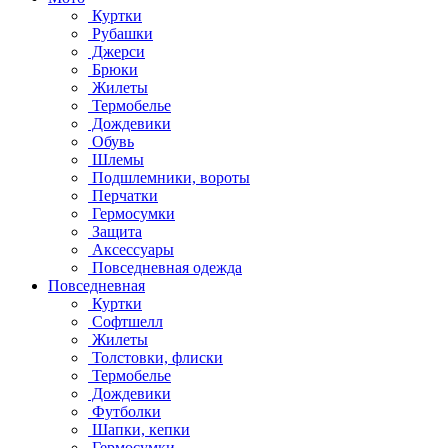
Куртки
Рубашки
Джерси
Брюки
Жилеты
Термобелье
Дождевики
Обувь
Шлемы
Подшлемники, вороты
Перчатки
Гермосумки
Защита
Аксессуары
Повседневная одежда
Повседневная
Куртки
Софтшелл
Жилеты
Толстовки, флиски
Термобелье
Дождевики
Футболки
Шапки, кепки
Гермосумки