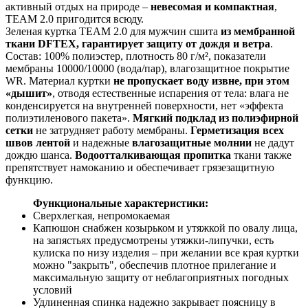
активный отдых на природе –
невесомая и компактная
,
TEAM 2.0 пригодится всюду.
Зеленая куртка TEAM 2.0 для мужчин сшита
из мембранной
ткани DFTEX
,
гарантирует защиту от дождя и ветра
.
Состав: 100% полиэстер, плотность 80 г/м², показатели
мембраны 10000/10000 (вода/пар), влагозащитное покрытие
WR. Материал куртки
не пропускает воду извне, при этом
«дышит»
, отводя естественные испарения от тела: влага не
конденсируется на внутренней поверхности, нет «эффекта
полиэтиленового пакета».
Мягкий подклад из полиэфирной
сетки
не затрудняет работу мембраны.
Герметизация всех
швов лентой
и надежные
влагозащитные молнии
не дадут
дождю шанса.
Водоотталкивающая пропитка
ткани также
препятствует намоканию и обеспечивает грязезащитную
функцию.
Функциональные характеристики:
Сверхлегкая, непромокаемая
Капюшон снабжен козырьком и утяжкой по овалу лица,
на запястьях предусмотрены утяжки-липучки, есть
кулиска по низу изделия – при желании все края куртки
можно "закрыть", обеспечив плотное прилегание и
максимальную защиту от неблагоприятных погодных
условий
Удлиненная спинка надежно закрывает поясницу в