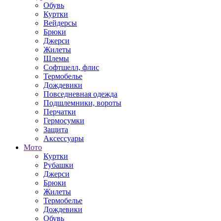
Обувь
Куртки
Вейдерсы
Брюки
Джерси
Жилеты
Шлемы
Софтшелл, флис
Термобелье
Дождевики
Повседневная одежда
Подшлемники, вороты
Перчатки
Гермосумки
Защита
Аксессуары
Мото
Куртки
Рубашки
Джерси
Брюки
Жилеты
Термобелье
Дождевики
Обувь