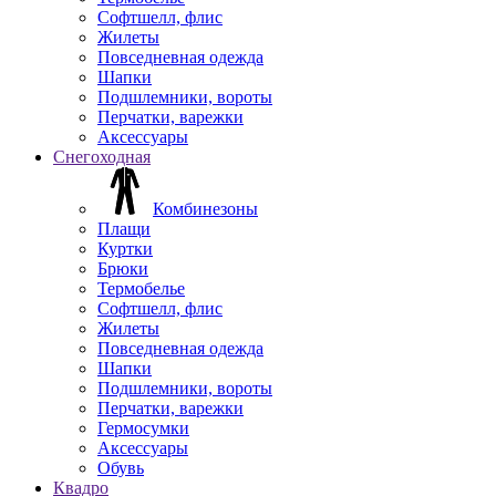
Софтшелл, флис
Жилеты
Повседневная одежда
Шапки
Подшлемники, вороты
Перчатки, варежки
Аксессуары
Снегоходная
Комбинезоны
Плащи
Куртки
Брюки
Термобелье
Софтшелл, флис
Жилеты
Повседневная одежда
Шапки
Подшлемники, вороты
Перчатки, варежки
Гермосумки
Аксессуары
Обувь
Квадро