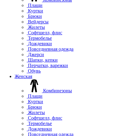
Плащи
Куртки
Брюки
Вейдерсы
Жилеты
Софтшелл, флис
Термобелье
Дождевики
Повседневная одежда
Джерси
Шапки, кепки
Перчатки, варежки
Обувь
Женская
Комбинезоны
Плащи
Куртки
Брюки
Жилеты
Софтшелл, флис
Термобелье
Дождевики
Повседневная одежда