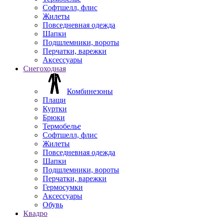
Софтшелл, флис
Жилеты
Повседневная одежда
Шапки
Подшлемники, вороты
Перчатки, варежки
Аксессуары
Снегоходная
Комбинезоны
Плащи
Куртки
Брюки
Термобелье
Софтшелл, флис
Жилеты
Повседневная одежда
Шапки
Подшлемники, вороты
Перчатки, варежки
Гермосумки
Аксессуары
Обувь
Квадро