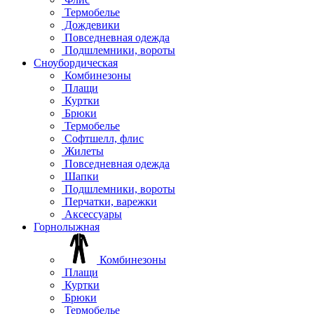
Термобелье
Дождевики
Повседневная одежда
Подшлемники, вороты
Сноубордическая
Комбинезоны
Плащи
Куртки
Брюки
Термобелье
Софтшелл, флис
Жилеты
Повседневная одежда
Шапки
Подшлемники, вороты
Перчатки, варежки
Аксессуары
Горнолыжная
Комбинезоны
Плащи
Куртки
Брюки
Термобелье