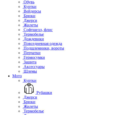
Обувь
Куртки
Вейдерсы
Брюки
Джерси
Жилеты
Софтшелл, флис
Термобелье
Дождевики
Повседневная одежда
Подшлемники, вороты
Перчатки
Гермосумки
Защита
Аксессуары
Шлемы
Мото
Куртки
Рубашки
Джерси
Брюки
Жилеты
Термобелье