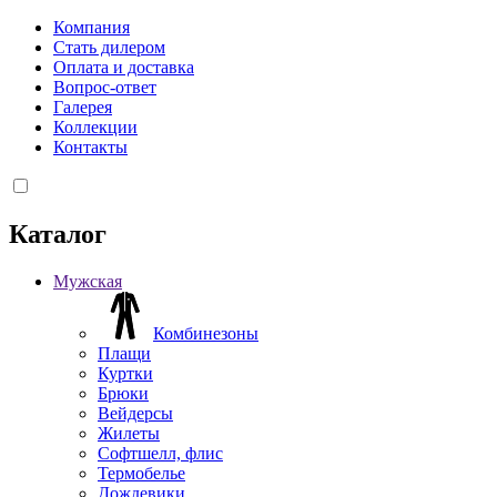
Компания
Стать дилером
Оплата и доставка
Вопрос-ответ
Галерея
Коллекции
Контакты
Каталог
Мужская
Комбинезоны
Плащи
Куртки
Брюки
Вейдерсы
Жилеты
Софтшелл, флис
Термобелье
Дождевики