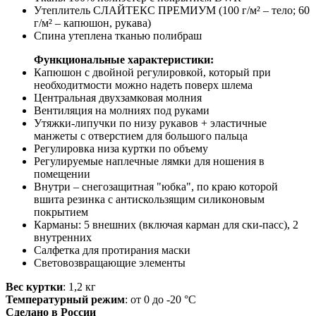
Утеплитель СЛАЙТЕКС ПРЕМИУМ (100 г/м² – тело; 60
г/м² – капюшон, рукава)
Спина утеплена тканью полибраш
Функциональные характеристики:
Капюшон с двойной регулировкой, который при
необходитмости можно надеть поверх шлема
Центральная двухзамковая молния
Вентиляция на молниях под руками
Утяжки-липучки по низу рукавов + эластичные
манжеты с отверстием для большого пальца
Регулировка низа куртки по объему
Регулируемые наплечные лямки для ношения в
помещении
Внутри – снегозащитная "юбка", по краю которой
вшита резинка с антискользящим силиконовым
покрытием
Карманы: 5 внешних (включая карман для ски-пасс), 2
внутренних
Салфетка для протирания маски
Световозвращающие элементы
Вес куртки
: 1,2 кг
Температурный режим
: от 0 до -20 °С
Сделано в России