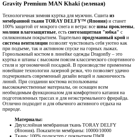
Gravity Premium MAN Khaki (зеленая)
Технологичная зимняя куртка для мужчин. Сшита
из
мембранной ткани TORAY DELFY™ (Япония)
и станет
100% защитой от мокрого снега и ветра: все
швы проклеены
,
молнии влагозащитные
, есть
снегозащитная "юбка"
с
силиконовым покрытием. Тщательно
продуманный крой
и
система вентиляции
позволят чувствовать себя уютно как
при подъеме, так и активном спуске на горных лыжах.
Горнолыжный костюм в линейке одежды Dragonfly – это
куртка и штаны с высоким поясом классического спортивного
стиля и эргономичной посадкой. В производстве применены
новейшие технологии лазерной резки, что позволяет удачно
подчеркивать современный дизайн вещей и лаконичность
линий. При создании костюма использованы
высококачественные материалы, он оснащен всем
необходимым функционалом для комфортного катания на
подготовленных трассах и для неэкстремального фрирайда.
Отлично подходит и для обычного активного отдыха на
природе.
Материалы:
Двухслойная мембранная ткань TORAY DELFY
(Япония). Показатели мембраны: 10000/10000
Ткань: 100% полиэстер с покрытием DWR