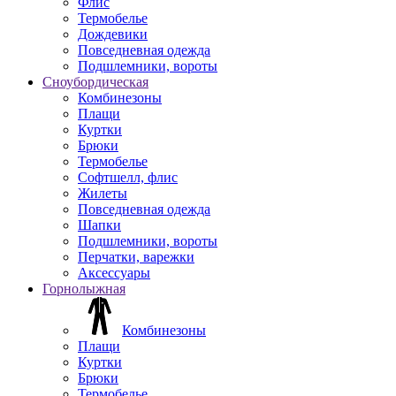
Флис
Термобелье
Дождевики
Повседневная одежда
Подшлемники, вороты
Сноубордическая
Комбинезоны
Плащи
Куртки
Брюки
Термобелье
Софтшелл, флис
Жилеты
Повседневная одежда
Шапки
Подшлемники, вороты
Перчатки, варежки
Аксессуары
Горнолыжная
Комбинезоны
Плащи
Куртки
Брюки
Термобелье