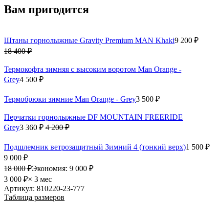
Вам пригодится
Штаны горнолыжные Gravity Premium MAN Khaki
9 200 ₽
18 400 ₽
Термокофта зимняя с высоким воротом Man Orange -
Grey
4 500 ₽
Термобрюки зимние Man Orange - Grey
3 500 ₽
Перчатки горнолыжные DF MOUNTAIN FREERIDE
Grey
3 360 ₽
4 200 ₽
Подшлемник ветрозащитный Зимний 4 (тонкий верх)
1 500 ₽
9 000 ₽
18 000 ₽
Экономия:
9 000 ₽
3 000 ₽
× 3 мес
Артикул: 810220-23-777
Таблица размеров
XS