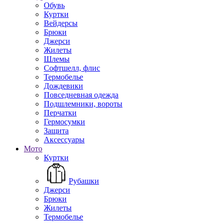
Обувь
Куртки
Вейдерсы
Брюки
Джерси
Жилеты
Шлемы
Софтшелл, флис
Термобелье
Дождевики
Повседневная одежда
Подшлемники, вороты
Перчатки
Гермосумки
Защита
Аксессуары
Мото
Куртки
Рубашки
Джерси
Брюки
Жилеты
Термобелье