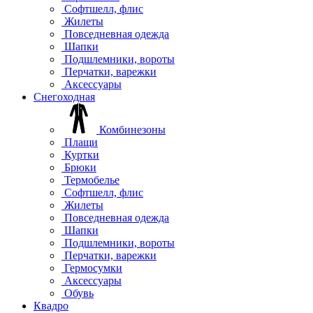
Софтшелл, флис
Жилеты
Повседневная одежда
Шапки
Подшлемники, вороты
Перчатки, варежки
Аксессуары
Снегоходная
Комбинезоны
Плащи
Куртки
Брюки
Термобелье
Софтшелл, флис
Жилеты
Повседневная одежда
Шапки
Подшлемники, вороты
Перчатки, варежки
Гермосумки
Аксессуары
Обувь
Квадро