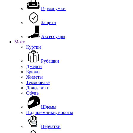
Гермосумки
Защита
Аксессуары
Мото
Куртки
Рубашки
Джерси
Брюки
Жилеты
Термобелье
Дождевики
Обувь
Шлемы
Подшлемники, вороты
Перчатки