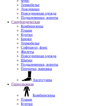
Флис
Термобелье
Дождевики
Повседневная одежда
Подшлемники, вороты
Сноубордическая
Комбинезоны
Плащи
Куртки
Брюки
Термобелье
Софтшелл, флис
Жилеты
Повседневная одежда
Шапки
Подшлемники, вороты
Перчатки, варежки
Аксессуары
Горнолыжная
Комбинезоны
Плащи
Куртки