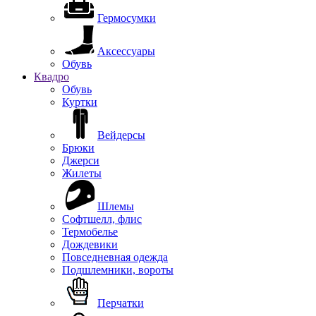
Гермосумки
Аксессуары
Обувь
Квадро
Обувь
Куртки
Вейдерсы
Брюки
Джерси
Жилеты
Шлемы
Софтшелл, флис
Термобелье
Дождевики
Повседневная одежда
Подшлемники, вороты
Перчатки