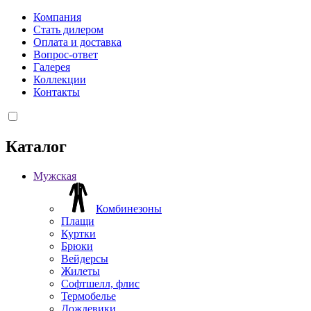
Компания
Стать дилером
Оплата и доставка
Вопрос-ответ
Галерея
Коллекции
Контакты
Каталог
Мужская
Комбинезоны
Плащи
Куртки
Брюки
Вейдерсы
Жилеты
Софтшелл, флис
Термобелье
Дождевики