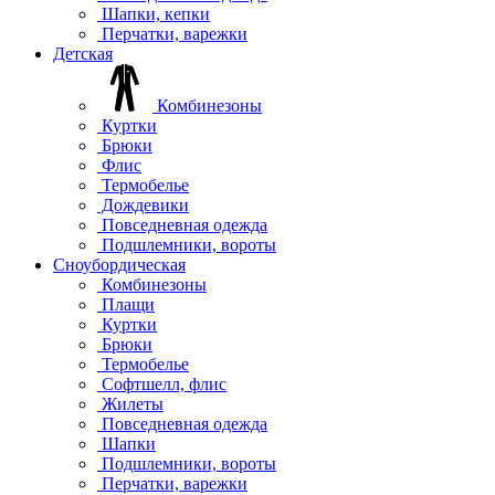
Шапки, кепки
Перчатки, варежки
Детская
Комбинезоны
Куртки
Брюки
Флис
Термобелье
Дождевики
Повседневная одежда
Подшлемники, вороты
Сноубордическая
Комбинезоны
Плащи
Куртки
Брюки
Термобелье
Софтшелл, флис
Жилеты
Повседневная одежда
Шапки
Подшлемники, вороты
Перчатки, варежки