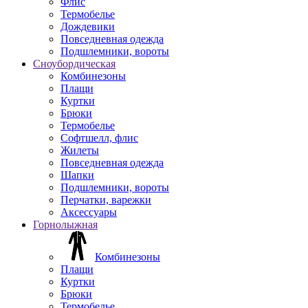
Флис
Термобелье
Дождевики
Повседневная одежда
Подшлемники, вороты
Сноубордическая
Комбинезоны
Плащи
Куртки
Брюки
Термобелье
Софтшелл, флис
Жилеты
Повседневная одежда
Шапки
Подшлемники, вороты
Перчатки, варежки
Аксессуары
Горнолыжная
Комбинезоны
Плащи
Куртки
Брюки
Термобелье