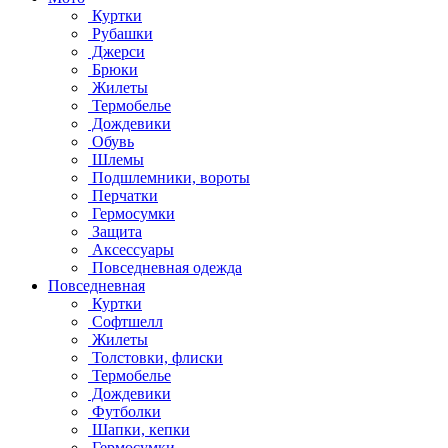
Куртки
Рубашки
Джерси
Брюки
Жилеты
Термобелье
Дождевики
Обувь
Шлемы
Подшлемники, вороты
Перчатки
Гермосумки
Защита
Аксессуары
Повседневная одежда
Повседневная
Куртки
Софтшелл
Жилеты
Толстовки, флиски
Термобелье
Дождевики
Футболки
Шапки, кепки
Гермосумки