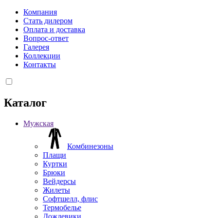
Компания
Стать дилером
Оплата и доставка
Вопрос-ответ
Галерея
Коллекции
Контакты
Каталог
Мужская
Комбинезоны
Плащи
Куртки
Брюки
Вейдерсы
Жилеты
Софтшелл, флис
Термобелье
Дождевики