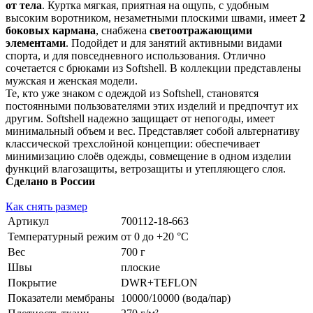
от тела
. Куртка мягкая, приятная на ощупь, с удобным
высоким воротником, незаметными плоскими швами, имеет
2
боковых кармана
, снабжена
светоотражающими
элементами
. Подойдет и для занятий активными видами
спорта, и для повседневного использования. Отлично
сочетается с брюками из Softshell. В коллекции представлены
мужская и женская модели.
Те, кто уже знаком с одеждой из Softshell, становятся
постоянными пользователями этих изделий и предпочтут их
другим. Softshell надежно защищает от непогоды, имеет
минимальный объем и вес. Представляет собой альтернативу
классической трехслойной концепции: обеспечивает
минимизацию слоёв одежды, совмещение в одном изделии
функций влагозащиты, ветрозащиты и утепляющего слоя.
Сделано в России
Как снять размер
Артикул
700112-18-663
Температурный режим
от 0 до +20 °С
Вес
700 г
Швы
плоские
Покрытие
DWR+TEFLON
Показатели мембраны
10000/10000 (вода/пар)