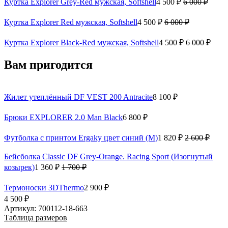
Куртка Explorer Grey-Red мужская, Softshell
4 500 ₽
6 000 ₽
Куртка Explorer Red мужская, Softshell
4 500 ₽
6 000 ₽
Куртка Explorer Black-Red мужская, Softshell
4 500 ₽
6 000 ₽
Вам пригодится
Жилет утеплённый DF VEST 200 Antracite
8 100 ₽
Брюки EXPLORER 2.0 Man Black
6 800 ₽
Футболка с принтом Ergaky цвет синий (M)
1 820 ₽
2 600 ₽
Бейсболка Classic DF Grey-Orange. Racing Sport (Изогнутый
козырек)
1 360 ₽
1 700 ₽
Термоноски 3DThermo
2 900 ₽
4 500 ₽
Артикул: 700112-18-663
Таблица размеров