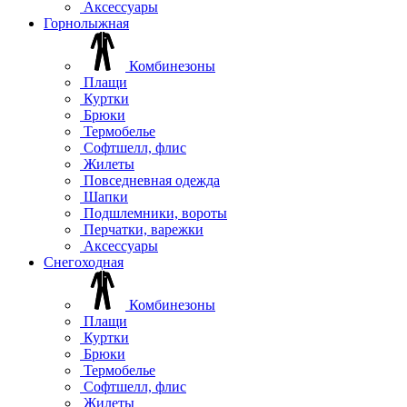
Аксессуары
Горнолыжная
Комбинезоны
Плащи
Куртки
Брюки
Термобелье
Софтшелл, флис
Жилеты
Повседневная одежда
Шапки
Подшлемники, вороты
Перчатки, варежки
Аксессуары
Снегоходная
Комбинезоны
Плащи
Куртки
Брюки
Термобелье
Софтшелл, флис
Жилеты