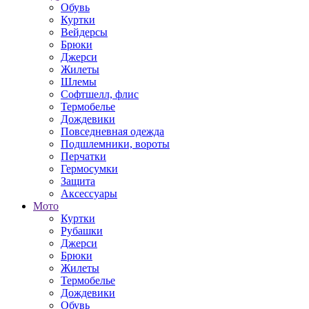
Обувь
Куртки
Вейдерсы
Брюки
Джерси
Жилеты
Шлемы
Софтшелл, флис
Термобелье
Дождевики
Повседневная одежда
Подшлемники, вороты
Перчатки
Гермосумки
Защита
Аксессуары
Мото
Куртки
Рубашки
Джерси
Брюки
Жилеты
Термобелье
Дождевики
Обувь