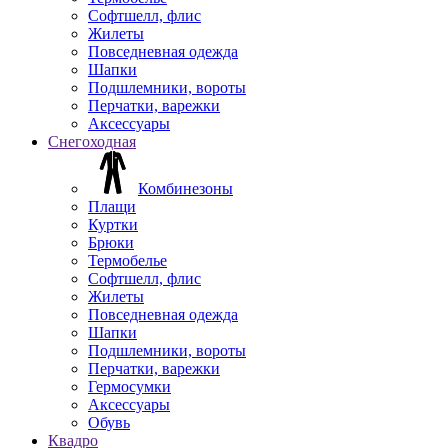
Софтшелл, флис
Жилеты
Повседневная одежда
Шапки
Подшлемники, вороты
Перчатки, варежки
Аксессуары
Снегоходная
Комбинезоны
Плащи
Куртки
Брюки
Термобелье
Софтшелл, флис
Жилеты
Повседневная одежда
Шапки
Подшлемники, вороты
Перчатки, варежки
Гермосумки
Аксессуары
Обувь
Квадро