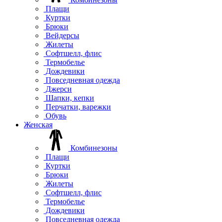
Плащи
Куртки
Брюки
Вейдерсы
Жилеты
Софтшелл, флис
Термобелье
Дождевики
Повседневная одежда
Джерси
Шапки, кепки
Перчатки, варежки
Обувь
Женская
Комбинезоны
Плащи
Куртки
Брюки
Жилеты
Софтшелл, флис
Термобелье
Дождевики
Повседневная одежда