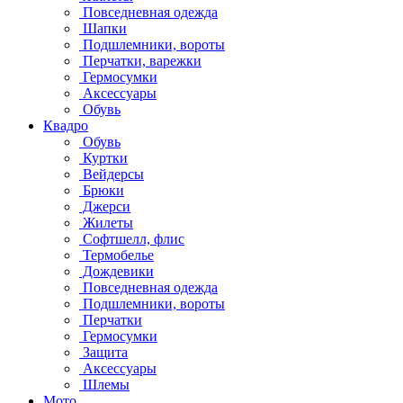
Повседневная одежда
Шапки
Подшлемники, вороты
Перчатки, варежки
Гермосумки
Аксессуары
Обувь
Квадро
Обувь
Куртки
Вейдерсы
Брюки
Джерси
Жилеты
Софтшелл, флис
Термобелье
Дождевики
Повседневная одежда
Подшлемники, вороты
Перчатки
Гермосумки
Защита
Аксессуары
Шлемы
Мото