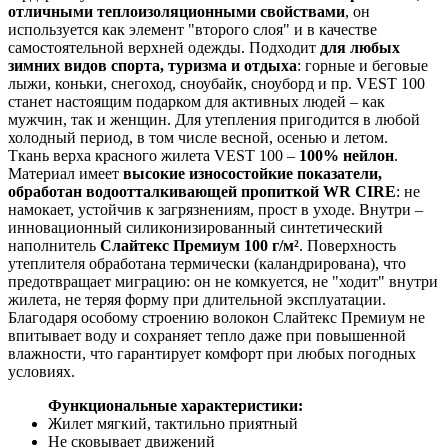
отличными теплоизоляционными свойствами
, он
используется как элемент "второго слоя" и в качестве
самостоятельной верхней одежды. Подходит
для любых
зимних видов спорта, туризма и отдыха
: горные и беговые
лыжи, коньки, снегоход, сноубайк, сноуборд и пр. VEST 100
станет настоящим подарком для активных людей – как
мужчин, так и женщин. Для утепления пригодится в любой
холодный период, в том числе весной, осенью и летом.
Ткань верха красного жилета VEST 100 –
100% нейлон
.
Материал имеет
высокие износостойкие показатели,
обработан водоотталкивающей пропиткой WR CIRE
: не
намокает, устойчив к загрязнениям, прост в уходе. Внутри –
инновационный силиконизированный синтетический
наполнитель
Слайтекс Премиум 100 г/м²
. Поверхность
утеплителя обработана термически (каландрирована), что
предотвращает миграцию: он не комкуется, не "ходит" внутри
жилета, не теряя форму при длительной эксплуатации.
Благодаря особому строению волокон Слайтекс Премиум не
впитывает воду и сохраняет тепло даже при повышенной
влажности, что гарантирует комфорт при любых погодных
условиях.
Функциональные характеристики:
Жилет мягкий, тактильно приятный
Не сковывает движений