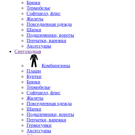
Брюки
Термобелье
Софтшелл, флис
Жилеты
Повседневная одежда
Шапки
Подшлемники, вороты
Перчатки, варежки
Аксессуары
Снегоходная
Комбинезоны
Плащи
Куртки
Брюки
Термобелье
Софтшелл, флис
Жилеты
Повседневная одежда
Шапки
Подшлемники, вороты
Перчатки, варежки
Гермосумки
Аксессуары