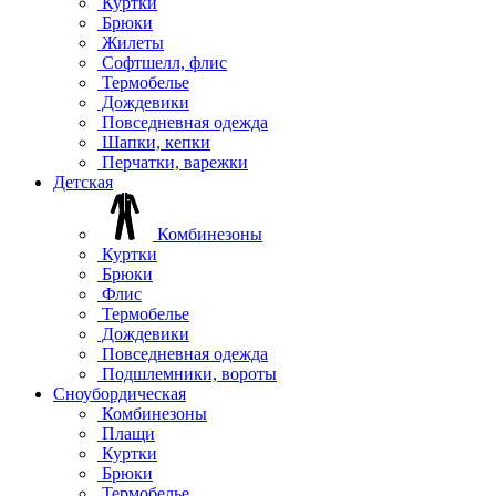
Куртки
Брюки
Жилеты
Софтшелл, флис
Термобелье
Дождевики
Повседневная одежда
Шапки, кепки
Перчатки, варежки
Детская
Комбинезоны
Куртки
Брюки
Флис
Термобелье
Дождевики
Повседневная одежда
Подшлемники, вороты
Сноубордическая
Комбинезоны
Плащи
Куртки
Брюки
Термобелье