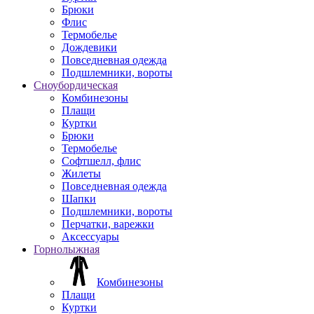
Брюки
Флис
Термобелье
Дождевики
Повседневная одежда
Подшлемники, вороты
Сноубордическая
Комбинезоны
Плащи
Куртки
Брюки
Термобелье
Софтшелл, флис
Жилеты
Повседневная одежда
Шапки
Подшлемники, вороты
Перчатки, варежки
Аксессуары
Горнолыжная
Комбинезоны
Плащи
Куртки