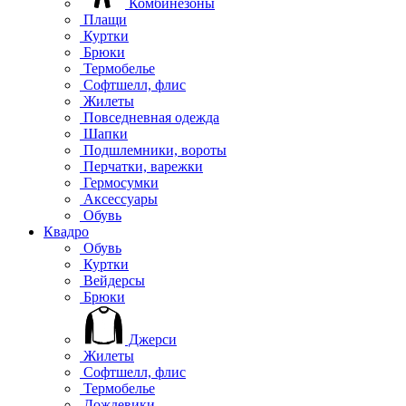
Комбинезоны
Плащи
Куртки
Брюки
Термобелье
Софтшелл, флис
Жилеты
Повседневная одежда
Шапки
Подшлемники, вороты
Перчатки, варежки
Гермосумки
Аксессуары
Обувь
Квадро
Обувь
Куртки
Вейдерсы
Брюки
Джерси
Жилеты
Софтшелл, флис
Термобелье
Дождевики