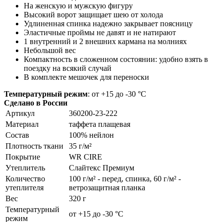
На женскую и мужскую фигуру
Высокий ворот защищает шею от холода
Удлиненная спинка надежно закрывает поясницу
Эластичные проймы не давят и не натирают
1 внутренний и 2 внешних кармана на молниях
Небольшой вес
Компактность в сложенном состоянии: удобно взять в
поездку на всякий случай
В комплекте мешочек для переноски
Температурный режим
: от +15 до -30 °С
Сделано в России
Артикул
360200-23-222
Материал
таффета плащевая
Состав
100% нейлон
Плотность ткани
35 г/м²
Покрытие
WR CIRE
Утеплитель
Слайтекс Премиум
Количество
100 г/м² - перед, спинка, 60 г/м² -
утеплителя
ветрозащитная планка
Вес
320 г
Температурный
от +15 до -30 °С
режим