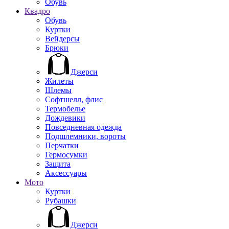
Обувь
Квадро
Обувь
Куртки
Вейдерсы
Брюки
Джерси
Жилеты
Шлемы
Софтшелл, флис
Термобелье
Дождевики
Повседневная одежда
Подшлемники, вороты
Перчатки
Гермосумки
Защита
Аксессуары
Мото
Куртки
Рубашки
Джерси