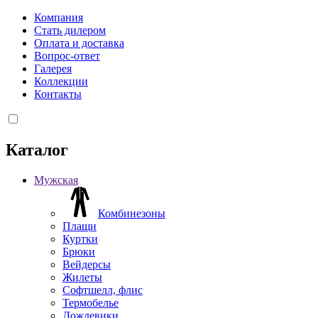
Компания
Стать дилером
Оплата и доставка
Вопрос-ответ
Галерея
Коллекции
Контакты
Каталог
Мужская
Комбинезоны
Плащи
Куртки
Брюки
Вейдерсы
Жилеты
Софтшелл, флис
Термобелье
Дождевики