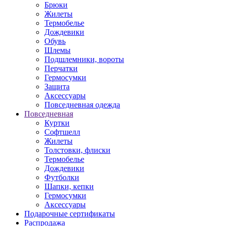
Брюки
Жилеты
Термобелье
Дождевики
Обувь
Шлемы
Подшлемники, вороты
Перчатки
Гермосумки
Защита
Аксессуары
Повседневная одежда
Повседневная
Куртки
Софтшелл
Жилеты
Толстовки, флиски
Термобелье
Дождевики
Футболки
Шапки, кепки
Гермосумки
Аксессуары
Подарочные сертификаты
Распродажа