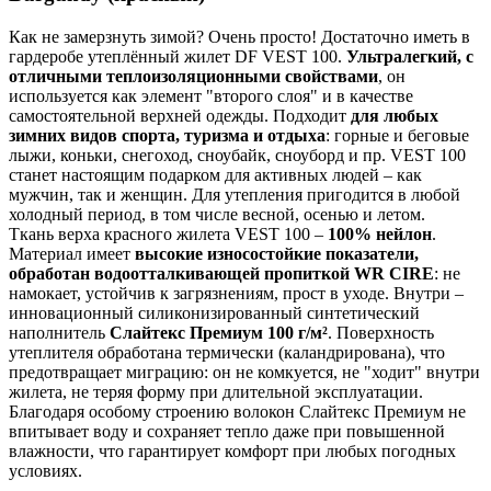
Как не замерзнуть зимой? Очень просто! Достаточно иметь в
гардеробе утеплённый жилет DF VEST 100.
Ультралегкий, с
отличными теплоизоляционными свойствами
, он
используется как элемент "второго слоя" и в качестве
самостоятельной верхней одежды. Подходит
для любых
зимних видов спорта, туризма и отдыха
: горные и беговые
лыжи, коньки, снегоход, сноубайк, сноуборд и пр. VEST 100
станет настоящим подарком для активных людей – как
мужчин, так и женщин. Для утепления пригодится в любой
холодный период, в том числе весной, осенью и летом.
Ткань верха красного жилета VEST 100 –
100% нейлон
.
Материал имеет
высокие износостойкие показатели,
обработан водоотталкивающей пропиткой WR CIRE
: не
намокает, устойчив к загрязнениям, прост в уходе. Внутри –
инновационный силиконизированный синтетический
наполнитель
Слайтекс Премиум 100 г/м²
. Поверхность
утеплителя обработана термически (каландрирована), что
предотвращает миграцию: он не комкуется, не "ходит" внутри
жилета, не теряя форму при длительной эксплуатации.
Благодаря особому строению волокон Слайтекс Премиум не
впитывает воду и сохраняет тепло даже при повышенной
влажности, что гарантирует комфорт при любых погодных
условиях.