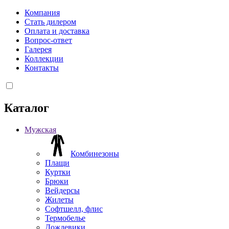
Компания
Стать дилером
Оплата и доставка
Вопрос-ответ
Галерея
Коллекции
Контакты
Каталог
Мужская
Комбинезоны
Плащи
Куртки
Брюки
Вейдерсы
Жилеты
Софтшелл, флис
Термобелье
Дождевики