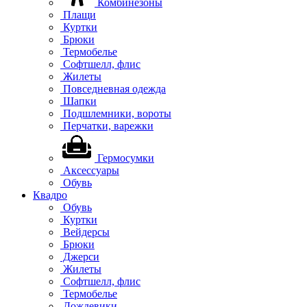
Комбинезоны
Плащи
Куртки
Брюки
Термобелье
Софтшелл, флис
Жилеты
Повседневная одежда
Шапки
Подшлемники, вороты
Перчатки, варежки
Гермосумки
Аксессуары
Обувь
Квадро
Обувь
Куртки
Вейдерсы
Брюки
Джерси
Жилеты
Софтшелл, флис
Термобелье
Дождевики