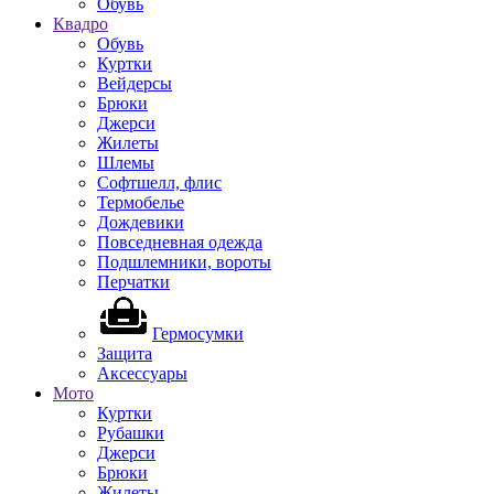
Обувь
Квадро
Обувь
Куртки
Вейдерсы
Брюки
Джерси
Жилеты
Шлемы
Софтшелл, флис
Термобелье
Дождевики
Повседневная одежда
Подшлемники, вороты
Перчатки
Гермосумки
Защита
Аксессуары
Мото
Куртки
Рубашки
Джерси
Брюки
Жилеты