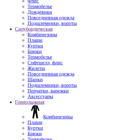
Флис
Термобелье
Дождевики
Повседневная одежда
Подшлемники, вороты
Сноубордическая
Комбинезоны
Плащи
Куртки
Брюки
Термобелье
Софтшелл, флис
Жилеты
Повседневная одежда
Шапки
Подшлемники, вороты
Перчатки, варежки
Аксессуары
Горнолыжная
Комбинезоны
Плащи
Куртки
Брюки
Термобелье