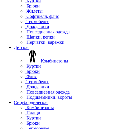
Куртки
Брюки
Жилеты
Софтшелл, флис
Термобелье
Дождевики
Повседневная одежда
Шапки, кепки
Перчатки, варежки
Детская
Комбинезоны
Куртки
Брюки
Флис
Термобелье
Дождевики
Повседневная одежда
Подшлемники, вороты
Сноубордическая
Комбинезоны
Плащи
Куртки
Брюки
Термобелье