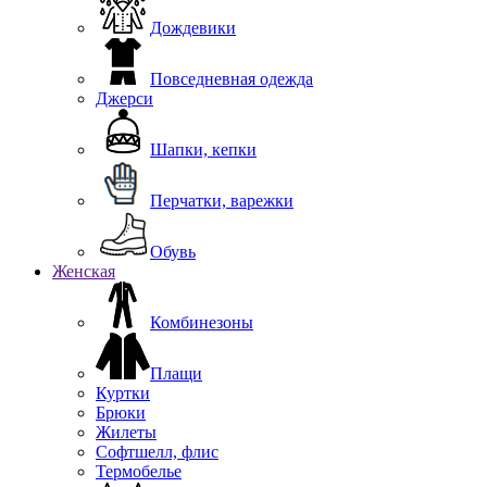
Дождевики
Повседневная одежда
Джерси
Шапки, кепки
Перчатки, варежки
Обувь
Женская
Комбинезоны
Плащи
Куртки
Брюки
Жилеты
Софтшелл, флис
Термобелье