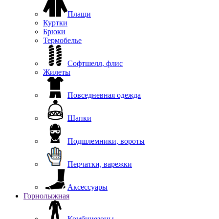
Плащи
Куртки
Брюки
Термобелье
Софтшелл, флис
Жилеты
Повседневная одежда
Шапки
Подшлемники, вороты
Перчатки, варежки
Аксессуары
Горнолыжная
Комбинезоны