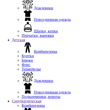
Дождевики
Повседневная одежда
Шапки, кепки
Перчатки, варежки
Детская
Комбинезоны
Куртки
Брюки
Флис
Термобелье
Дождевики
Повседневная одежда
Подшлемники, вороты
Сноубордическая
Комбинезоны