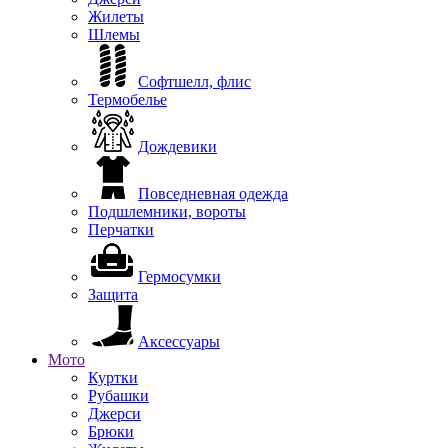
Жилеты
Шлемы
Софтшелл, флис
Термобелье
Дождевики
Повседневная одежда
Подшлемники, вороты
Перчатки
Гермосумки
Защита
Аксессуары
Мото
Куртки
Рубашки
Джерси
Брюки