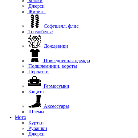
Брюки
Джерси
Жилеты
Софтшелл, флис
Термобелье
Дождевики
Повседневная одежда
Подшлемники, вороты
Перчатки
Гермосумки
Защита
Аксессуары
Шлемы
Мото
Куртки
Рубашки
Джерси