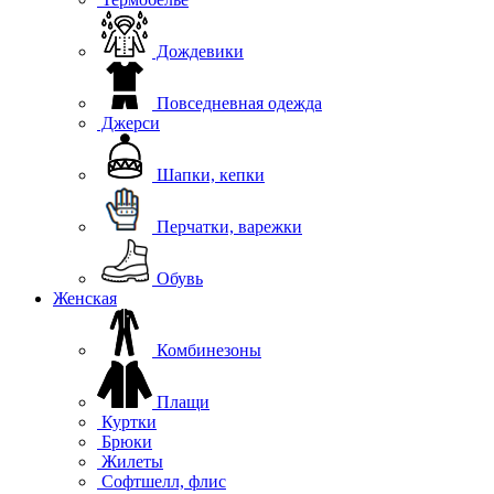
Дождевики
Повседневная одежда
Джерси
Шапки, кепки
Перчатки, варежки
Обувь
Женская
Комбинезоны
Плащи
Куртки
Брюки
Жилеты
Софтшелл, флис