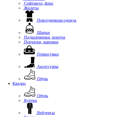
Софтшелл, флис
Жилеты
Повседневная одежда
Шапки
Подшлемники, вороты
Перчатки, варежки
Гермосумки
Аксессуары
Обувь
Квадро
Обувь
Куртки
Вейдерсы