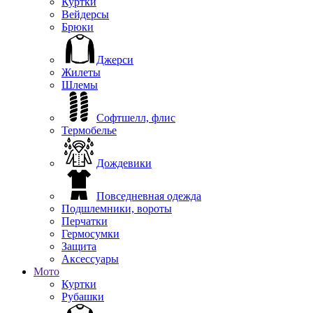
Куртки
Вейдерсы
Брюки
Джерси
Жилеты
Шлемы
Софтшелл, флис
Термобелье
Дождевики
Повседневная одежда
Подшлемники, вороты
Перчатки
Гермосумки
Защита
Аксессуары
Мото
Куртки
Рубашки