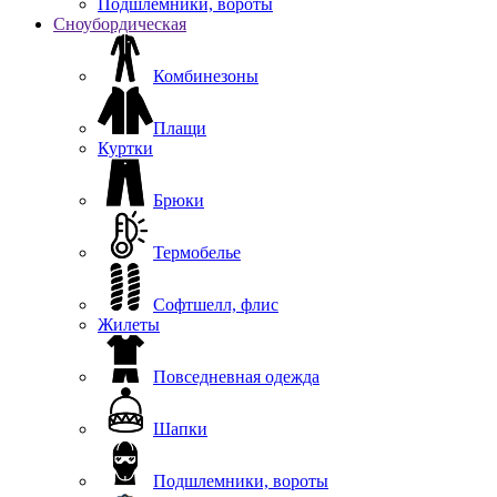
Подшлемники, вороты
Сноубордическая
Комбинезоны
Плащи
Куртки
Брюки
Термобелье
Софтшелл, флис
Жилеты
Повседневная одежда
Шапки
Подшлемники, вороты