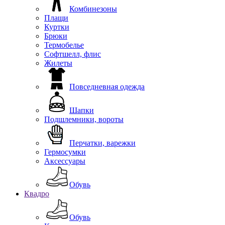
Комбинезоны
Плащи
Куртки
Брюки
Термобелье
Софтшелл, флис
Жилеты
Повседневная одежда
Шапки
Подшлемники, вороты
Перчатки, варежки
Гермосумки
Аксессуары
Обувь
Квадро
Обувь