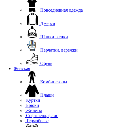
Повседневная одежда
Джерси
Шапки, кепки
Перчатки, варежки
Обувь
Женская
Комбинезоны
Плащи
Куртки
Брюки
Жилеты
Софтшелл, флис
Термобелье