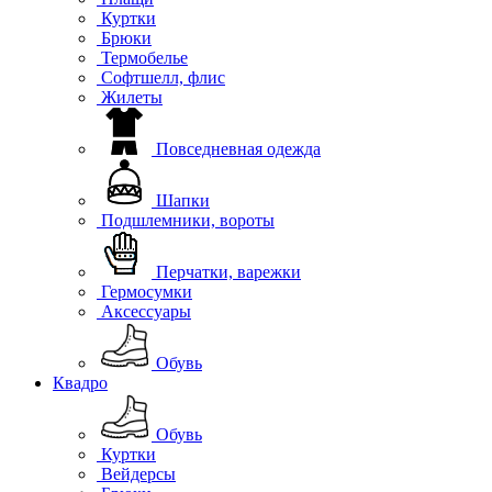
Куртки
Брюки
Термобелье
Софтшелл, флис
Жилеты
Повседневная одежда
Шапки
Подшлемники, вороты
Перчатки, варежки
Гермосумки
Аксессуары
Обувь
Квадро
Обувь
Куртки
Вейдерсы