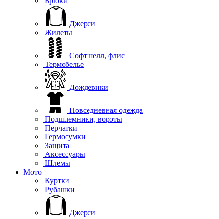
Брюки
Джерси
Жилеты
Софтшелл, флис
Термобелье
Дождевики
Повседневная одежда
Подшлемники, вороты
Перчатки
Гермосумки
Защита
Аксессуары
Шлемы
Мото
Куртки
Рубашки
Джерси