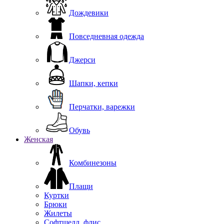
Дождевики
Повседневная одежда
Джерси
Шапки, кепки
Перчатки, варежки
Обувь
Женская
Комбинезоны
Плащи
Куртки
Брюки
Жилеты
Софтшелл, флис