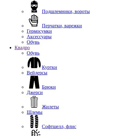
Подшлемники, вороты
Перчатки, варежки
Гермосумки
Аксессуары
Обувь
Квадро
Обувь
Куртки
Вейдерсы
Брюки
Джерси
Жилеты
Шлемы
Софтшелл, флис