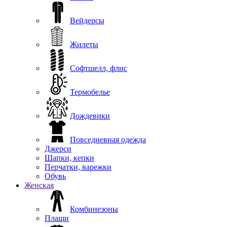
Вейдерсы
Жилеты
Софтшелл, флис
Термобелье
Дождевики
Повседневная одежда
Джерси
Шапки, кепки
Перчатки, варежки
Обувь
Женская
Комбинезоны
Плащи