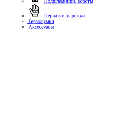
Подшлемники, вороты
Перчатки, варежки
Гермосумки
Аксессуары
Обувь
Квадро
Обувь
Куртки
Вейдерсы
Брюки
Джерси
Жилеты
Софтшелл, флис
Термобелье