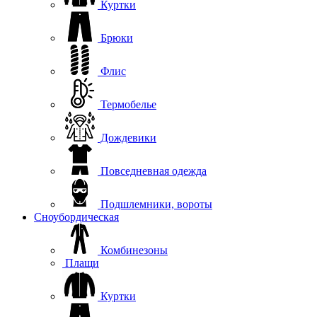
Куртки
Брюки
Флис
Термобелье
Дождевики
Повседневная одежда
Подшлемники, вороты
Сноубордическая
Комбинезоны
Плащи
Куртки