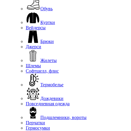
Обувь
Куртки
Вейдерсы
Брюки
Джерси
Жилеты
Шлемы
Софтшелл, флис
Термобелье
Дождевики
Повседневная одежда
Подшлемники, вороты
Перчатки
Гермосумки