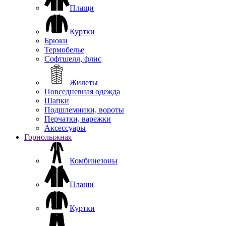
Плащи
Куртки
Брюки
Термобелье
Софтшелл, флис
Жилеты
Повседневная одежда
Шапки
Подшлемники, вороты
Перчатки, варежки
Аксессуары
Горнолыжная
Комбинезоны
Плащи
Куртки