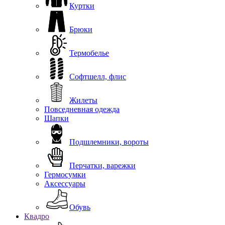
Куртки
Брюки
Термобелье
Софтшелл, флис
Жилеты
Повседневная одежда
Шапки
Подшлемники, вороты
Перчатки, варежки
Гермосумки
Аксессуары
Обувь
Квадро