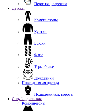
Перчатки, варежки
Детская
Комбинезоны
Куртки
Брюки
Флис
Термобелье
Дождевики
Повседневная одежда
Подшлемники, вороты
Сноубордическая
Комбинезоны