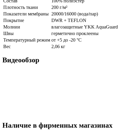
Видеообзор
Наличие в фирменных магазинах
📏 Выберите размер и узнайте наличие!
График
Название
Адрес
Телефон
Наличие
работы
Московская область,
ТЦ
Ленинский р-н,
+7 (495)
Ежедневно
Формула
д.Ближние
41-41-
1
10:00-21:00
Х
Прудищи, влд.1,
955
стр.1
Ежедневно
+7 (343)