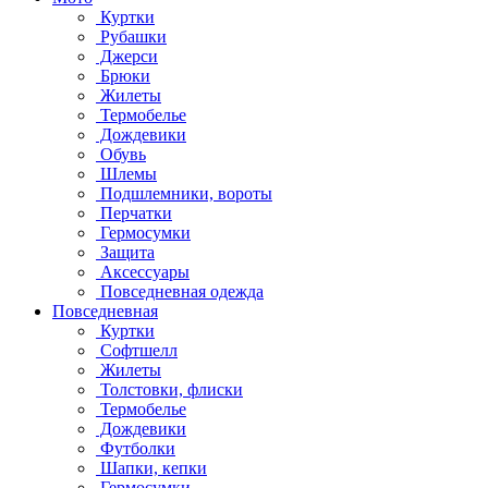
Куртки
Рубашки
Джерси
Брюки
Жилеты
Термобелье
Дождевики
Обувь
Шлемы
Подшлемники, вороты
Перчатки
Гермосумки
Защита
Аксессуары
Повседневная одежда
Повседневная
Куртки
Софтшелл
Жилеты
Толстовки, флиски
Термобелье
Дождевики
Футболки
Шапки, кепки
Гермосумки