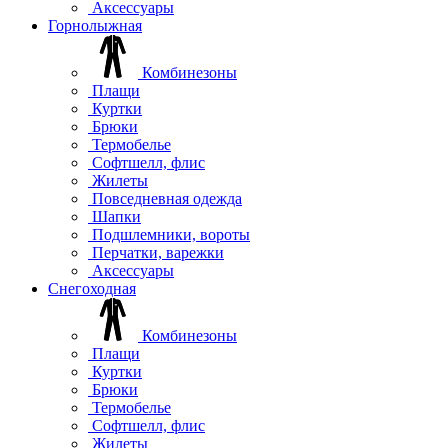
Аксессуары
Горнолыжная
Комбинезоны
Плащи
Куртки
Брюки
Термобелье
Софтшелл, флис
Жилеты
Повседневная одежда
Шапки
Подшлемники, вороты
Перчатки, варежки
Аксессуары
Снегоходная
Комбинезоны
Плащи
Куртки
Брюки
Термобелье
Софтшелл, флис
Жилеты