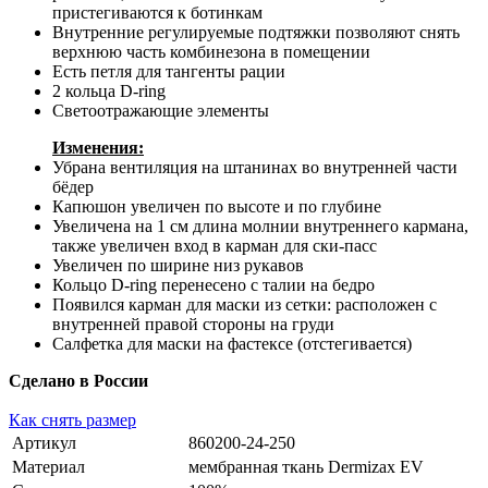
Увеличена на 1 см длина молнии внутреннего кармана,
также увеличен вход в карман для ски-пасс
Увеличен по ширине низ рукавов
Кольцо D-ring перенесено с талии на бедро
Появился карман для маски из сетки: расположен с
внутренней правой стороны на груди
Салфетка для маски на фастексе (отстегивается)
Сделано в России
Как снять размер
Артикул
860200-24-250
Материал
мембранная ткань Dermizax EV
Состав
100% полиэстер
Плотность ткани
200 г/м²
Показатели мембраны
20000/16000 (вода/пар)
Покрытие
DWR + TEFLON
Молнии
влагозащитные YKK AquaGuard
Швы
герметично проклеены
Температурный режим
от +5 до -20 °С
Вес
2,06 кг