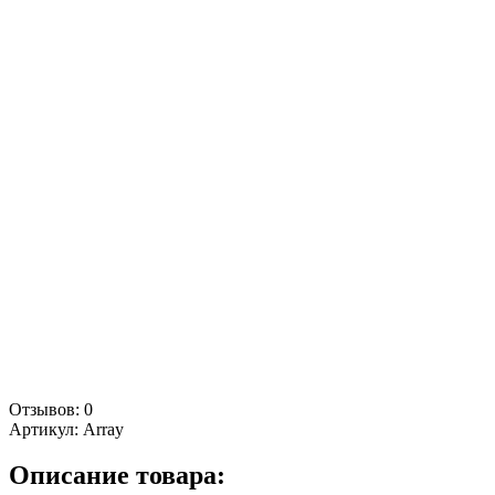
Отзывов: 0
Артикул:
Array
Описание товара:
Комбинезон SUPERLIGHT 3L Man Red - Yellow
52 500 ₽
17 500 ₽
× 3 мес
Артикул: 860200-24-250
Таблица размеров
S
M
XL
XXL