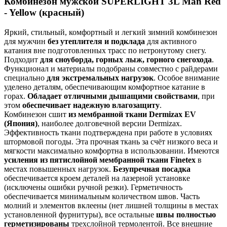
этом
обеспечивает надежную влагозащиту
.
Комбинезон сшит
из мембранной ткани Dermizax EV
(Япония)
, наиболее долговечной версии Dermizax.
Эффективность ткани подтверждена при работе в условиях
штормовой погоды. Эта прочная ткань за счёт низкого веса и
мягкости максимально комфортна в использовании. Имеются
усиления из пятислойной мембранной ткани Finetex
в
местах повышенных нагрузок.
Безупречная посадка
обеспечивается кроем деталей на лазерной установке
(исключены ошибки ручной резки). Герметичность
обеспечивается минимальным количеством швов. Часть
молний и элементов вклеены (нет лишней толщины в местах
установленной фурнитуры), все остальные
швы полностью
герметизированы
трехслойной термолентой. Все внешние
молнии –
влагозащитные YKK AquaGuard
(Япония). Задняя
часть утеплена.
Функциональные характеристики:
Комбинезон максимально облегающий, с утяжкой на
поясе
Аккуратный капюшон с жестким козырьком и тройной
регулировкой отстегивается
Высокий ворот защищает от ветра; ткань внутренней
части ворота мягкая и не натирает кожу
Применена удобная система вентиляции (на груди и