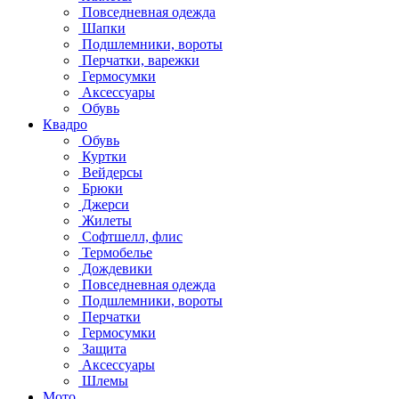
Повседневная одежда
Шапки
Подшлемники, вороты
Перчатки, варежки
Гермосумки
Аксессуары
Обувь
Квадро
Обувь
Куртки
Вейдерсы
Брюки
Джерси
Жилеты
Софтшелл, флис
Термобелье
Дождевики
Повседневная одежда
Подшлемники, вороты
Перчатки
Гермосумки
Защита
Аксессуары
Шлемы
Мото