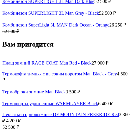
Плащ зимний RACE COAT Man Red - Black
27 900 ₽
Термокофта зимняя с высоким воротом Man Black - Grey
4 500
₽
Термобрюки зимние Man Black
3 500 ₽
Термошорты удлиненные WARMLAYER Вlack
6 400 ₽
Перчатки горнолыжные DF MOUNTAIN FREERIDE Red
3 360
₽
4 200 ₽
52 500 ₽
17 500 ₽
× 3 мес
Артикул: 860200-24-250
Таблица размеров
S
M
XL
XXL
В корзину
Доставка