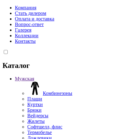
Компания
Стать дилером
Оплата и доставка
Вопрос-ответ
Галерея
Коллекции
Контакты
Каталог
Мужская
Комбинезоны
Плащи
Куртки
Брюки
Вейдерсы
Жилеты
Софтшелл, флис
Термобелье
Дождевики