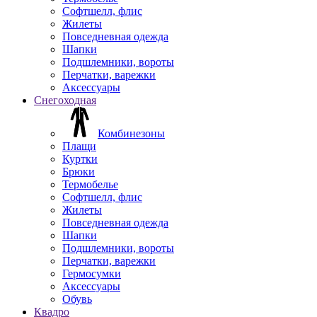
Софтшелл, флис
Жилеты
Повседневная одежда
Шапки
Подшлемники, вороты
Перчатки, варежки
Аксессуары
Снегоходная
Комбинезоны
Плащи
Куртки
Брюки
Термобелье
Софтшелл, флис
Жилеты
Повседневная одежда
Шапки
Подшлемники, вороты
Перчатки, варежки
Гермосумки
Аксессуары
Обувь
Квадро