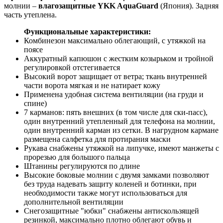
спине)
7 карманов: пять внешних (в том числе для ски-пасс),
один внутренний утепленный для телефона на молнии,
один внутренний карман из сетки. В нагрудном кармане
размещена салфетка для протирания маски
Рукава снабжены утяжкой на липучке, имеют манжеты с
прорезью для большого пальца
Штанины регулируются по длине
Высокие боковые молнии с двумя замками позволяют
без труда надевать защиту коленей и ботинки, при
необходимости также могут использоваться для
дополнительной вентиляции
Снегозащитные "юбки" снабжены антискользящей
резинкой, максимально плотно облегают обувь и
пристегиваются к ботинкам
Внутренние регулируемые подтяжки позволяют снять
верхнюю часть комбинезона в помещении
Есть петля для тангенты рации
2 кольца D-ring
Светоотражающие элементы
Изменения:
Убрана вентиляция на штанинах во внутренней части
бёдер
Капюшон увеличен по высоте и по глубине