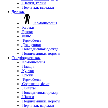
Шапки, кепки
Перчатки, варежки
Детская
Комбинезоны
Куртки
Брюки
Флис
Термобелье
Дождевики
Повседневная одежда
Подшлемники, вороты
Сноубордическая
Комбинезоны
Плащи
Куртки
Брюки
Термобелье
Софтшелл, флис
Жилеты
Повседневная одежда
Шапки
Подшлемники, вороты
Перчатки, варежки