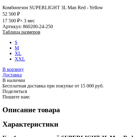
В корзину
Доставка
В наличии
Бесплатная доставка при покупке от 15 000 руб.
Поделиться
Пишите нам:
Описание товара
Характеристики
Комбинезон мужской SUPERLIGHT 3L Man Red
- Yellow (красный)
Яркий, стильный, комфортный и легкий зимний комбинезон
для мужчин
без утеплителя и подклада
для активного
катания вне подготовленных трасс по нетронутому снегу.
Подходит
для сноуборда, горных лыж, горного снегохода
.
Функционал и материалы подобраны совместно с райдерами
специально
для экстремальных нагрузок
. Особое внимание
уделено деталям, обеспечивающим комфортное катание в
горах.
Обладает отличными дышащими свойствами
, при