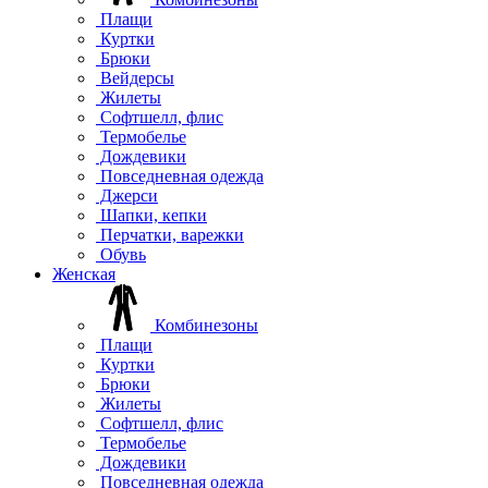
Плащи
Куртки
Брюки
Вейдерсы
Жилеты
Софтшелл, флис
Термобелье
Дождевики
Повседневная одежда
Джерси
Шапки, кепки
Перчатки, варежки
Обувь
Женская
Комбинезоны
Плащи
Куртки
Брюки
Жилеты
Софтшелл, флис
Термобелье
Дождевики
Повседневная одежда