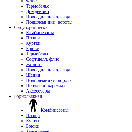
Флис
Термобелье
Дождевики
Повседневная одежда
Подшлемники, вороты
Сноубордическая
Комбинезоны
Плащи
Куртки
Брюки
Термобелье
Софтшелл, флис
Жилеты
Повседневная одежда
Шапки
Подшлемники, вороты
Перчатки, варежки
Аксессуары
Горнолыжная
Комбинезоны
Плащи
Куртки
Брюки
Термобелье