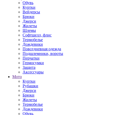
Обувь
Куртки
Вейдерсы
Брюки
Джерси
Жилеты
Шлемы
Софтшелл, флис
Термобелье
Дождевики
Повседневная одежда
Подшлемники, вороты
Перчатки
Гермосумки
Защита
Аксессуары
Мото
Куртки
Рубашки
Джерси
Брюки
Жилеты
Термобелье
Дождевики
Обувь