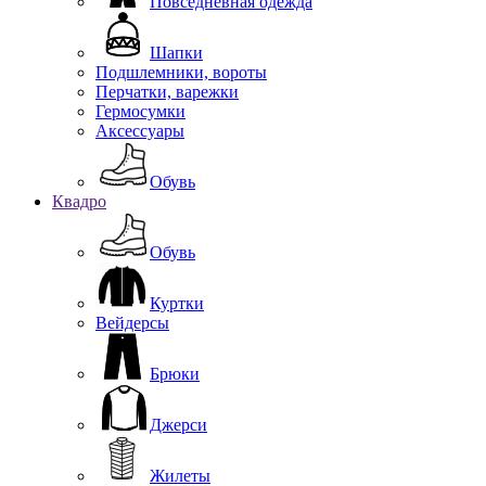
Повседневная одежда
Шапки
Подшлемники, вороты
Перчатки, варежки
Гермосумки
Аксессуары
Обувь
Квадро
Обувь
Куртки
Вейдерсы
Брюки
Джерси
Жилеты