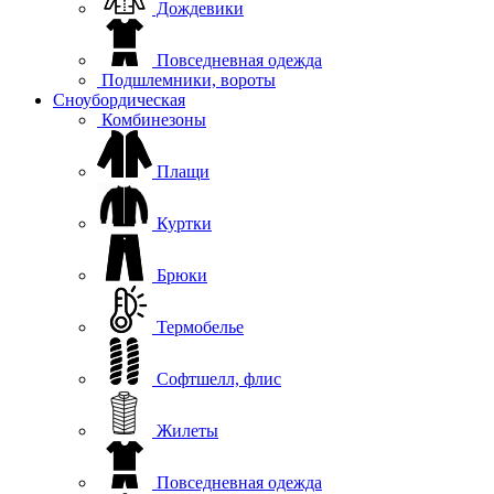
Дождевики
Повседневная одежда
Подшлемники, вороты
Сноубордическая
Комбинезоны
Плащи
Куртки
Брюки
Термобелье
Софтшелл, флис
Жилеты
Повседневная одежда