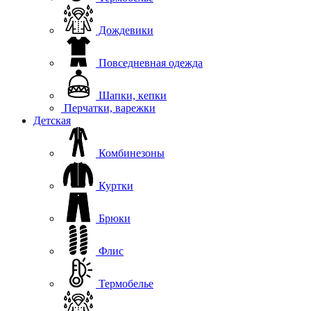
Дождевики
Повседневная одежда
Шапки, кепки
Перчатки, варежки
Детская
Комбинезоны
Куртки
Брюки
Флис
Термобелье