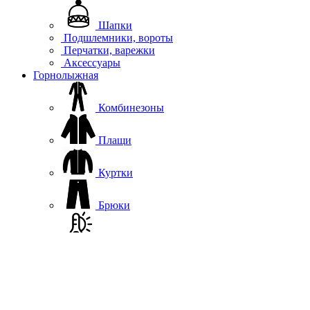
Шапки
Подшлемники, вороты
Перчатки, варежки
Аксессуары
Горнолыжная
Комбинезоны
Плащи
Куртки
Брюки
Термобелье
Софтшелл, флис
Жилеты