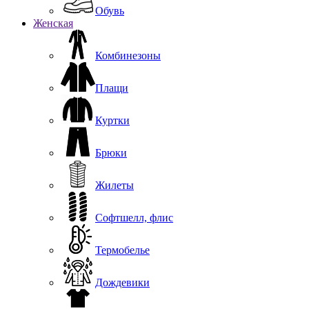
Обувь
Женская
Комбинезоны
Плащи
Куртки
Брюки
Жилеты
Софтшелл, флис
Термобелье
Дождевики