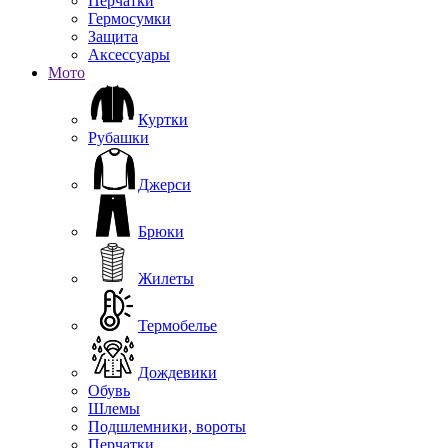
Перчатки
Гермосумки
Защита
Аксессуары
Мото
Куртки
Рубашки
Джерси
Брюки
Жилеты
Термобелье
Дождевики
Обувь
Шлемы
Подшлемники, вороты
Перчатки