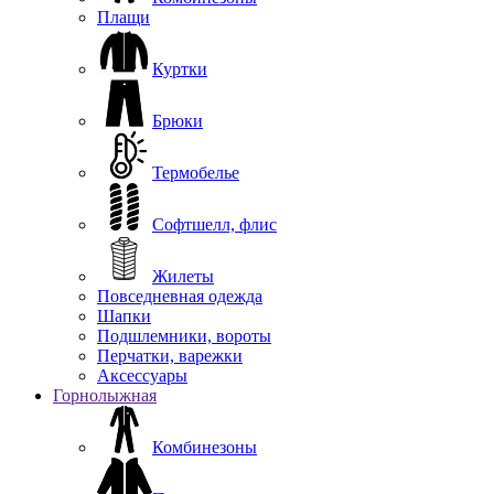
Плащи
Куртки
Брюки
Термобелье
Софтшелл, флис
Жилеты
Повседневная одежда
Шапки
Подшлемники, вороты
Перчатки, варежки
Аксессуары
Горнолыжная
Комбинезоны