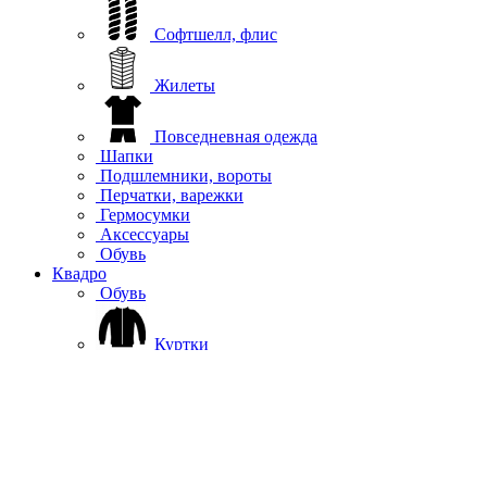
Софтшелл, флис
Жилеты
Повседневная одежда
Шапки
Подшлемники, вороты
Перчатки, варежки
Гермосумки
Аксессуары
Обувь
Квадро
Обувь
Куртки
Вейдерсы
Брюки
Джерси