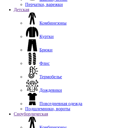
Перчатки, варежки
Детская
Комбинезоны
Куртки
Брюки
Флис
Термобелье
Дождевики
Повседневная одежда
Подшлемники, вороты
Сноубордическая
Комбинезоны