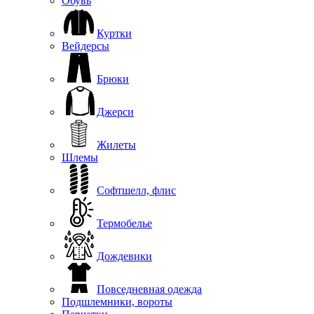
Обувь
Куртки
Вейдерсы
Брюки
Джерси
Жилеты
Шлемы
Софтшелл, флис
Термобелье
Дождевики
Повседневная одежда
Подшлемники, вороты