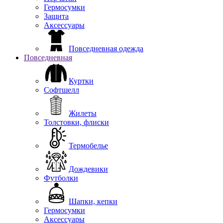
Гермосумки
Защита
Аксессуары
Повседневная одежда
Повседневная
Куртки
Софтшелл
Жилеты
Толстовки, флиски
Термобелье
Дождевики
Футболки
Шапки, кепки
Гермосумки
Аксессуары