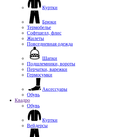
Куртки
Брюки
Термобелье
Софтшелл, флис
Жилеты
Повседневная одежда
Шапки
Подшлемники, вороты
Перчатки, варежки
Гермосумки
Аксессуары
Обувь
Квадро
Обувь
Куртки
Вейдерсы