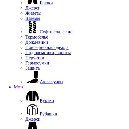
Брюки
Джерси
Жилеты
Шлемы
Софтшелл, флис
Термобелье
Дождевики
Повседневная одежда
Подшлемники, вороты
Перчатки
Гермосумки
Защита
Аксессуары
Мото
Куртки
Рубашки
Джерси