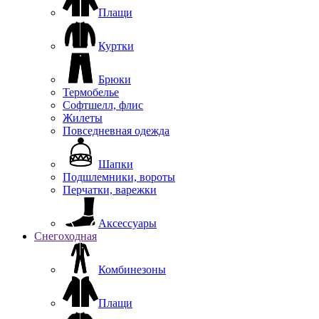
Плащи
Куртки
Брюки
Термобелье
Софтшелл, флис
Жилеты
Повседневная одежда
Шапки
Подшлемники, вороты
Перчатки, варежки
Аксессуары
Снегоходная
Комбинезоны
Плащи