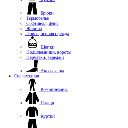
Брюки
Термобелье
Софтшелл, флис
Жилеты
Повседневная одежда
Шапки
Подшлемники, вороты
Перчатки, варежки
Аксессуары
Снегоходная
Комбинезоны
Плащи
Куртки