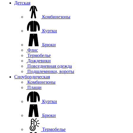
Детская
Комбинезоны
Куртки
Брюки
Флис
Термобелье
Дождевики
Повседневная одежда
Подшлемники, вороты
Сноубордическая
Комбинезоны
Плащи
Куртки
Брюки
Термобелье