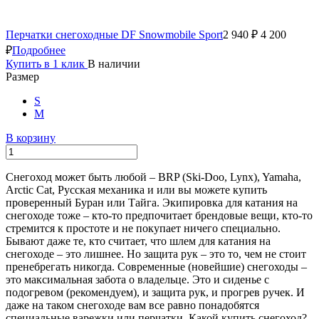
Перчатки снегоходные DF Snowmobile Sport
2 940 ₽
4 200
₽
Подробнее
Купить в 1 клик
В наличии
Размер
S
M
В корзину
Снегоход может быть любой – BRP (Ski-Doo, Lynx), Yamaha,
Arctic Cat, Русская механика и или вы можете купить
проверенный Буран или Тайга. Экипировка для катания на
снегоходе тоже – кто-то предпочитает брендовые вещи, кто-то
стремится к простоте и не покупает ничего специально.
Бывают даже те, кто считает, что шлем для катания на
снегоходе – это лишнее. Но защита рук – это то, чем не стоит
пренебрегать никогда. Современные (новейшие) снегоходы –
это максимальная забота о владельце. Это и сиденье с
подогревом (рекомендуем), и защита рук, и прогрев ручек. И
даже на таком снегоходе вам все равно понадобятся
специальные варежки или перчатки. Какой купить снегоход?