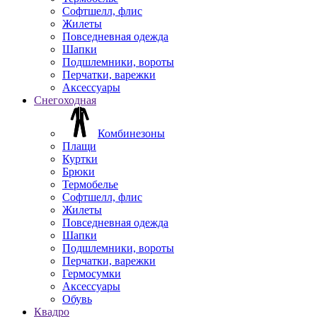
Софтшелл, флис
Жилеты
Повседневная одежда
Шапки
Подшлемники, вороты
Перчатки, варежки
Аксессуары
Снегоходная
Комбинезоны
Плащи
Куртки
Брюки
Термобелье
Софтшелл, флис
Жилеты
Повседневная одежда
Шапки
Подшлемники, вороты
Перчатки, варежки
Гермосумки
Аксессуары
Обувь
Квадро