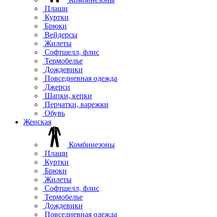
Плащи
Куртки
Брюки
Вейдерсы
Жилеты
Софтшелл, флис
Термобелье
Дождевики
Повседневная одежда
Джерси
Шапки, кепки
Перчатки, варежки
Обувь
Женская
Комбинезоны
Плащи
Куртки
Брюки
Жилеты
Софтшелл, флис
Термобелье
Дождевики
Повседневная одежда