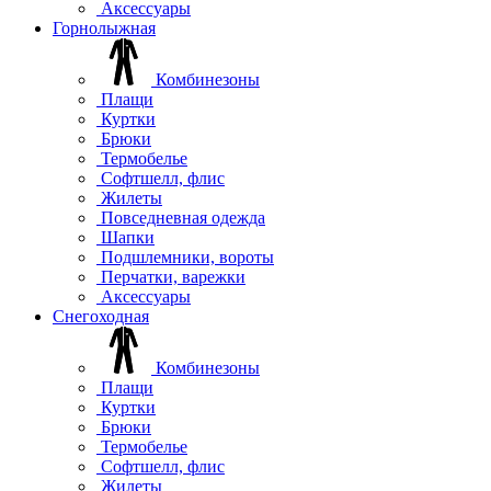
Аксессуары
Горнолыжная
Комбинезоны
Плащи
Куртки
Брюки
Термобелье
Софтшелл, флис
Жилеты
Повседневная одежда
Шапки
Подшлемники, вороты
Перчатки, варежки
Аксессуары
Снегоходная
Комбинезоны
Плащи
Куртки
Брюки
Термобелье
Софтшелл, флис
Жилеты