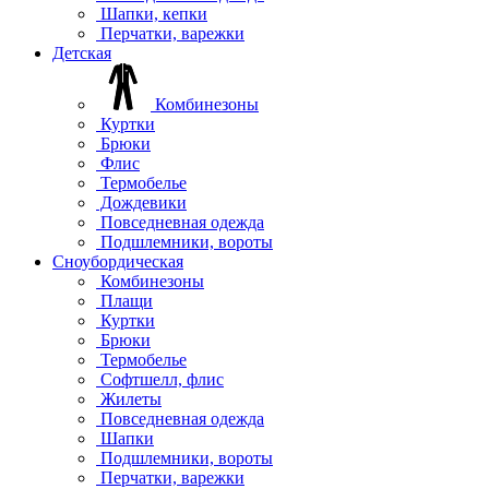
Шапки, кепки
Перчатки, варежки
Детская
Комбинезоны
Куртки
Брюки
Флис
Термобелье
Дождевики
Повседневная одежда
Подшлемники, вороты
Сноубордическая
Комбинезоны
Плащи
Куртки
Брюки
Термобелье
Софтшелл, флис
Жилеты
Повседневная одежда
Шапки
Подшлемники, вороты
Перчатки, варежки