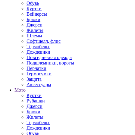
Обувь
Куртки
Вейдерсы
Брюки
Джерси
Жилеты
Шлемы
Софтшелл, флис
Термобелье
Дождевики
Повседневная одежда
Подшлемники, вороты
Перчатки
Гермосумки
Защита
Аксессуары
Мото
Куртки
Рубашки
Джерси
Брюки
Жилеты
Термобелье
Дождевики
Обувь