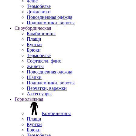
Флис
Термобелье
Дождевики
Повседневная одежда
Подшлемники, вороты
Сноубордическая
Комбинезоны
Плащи
Куртки
Брюки
Термобелье
Софтшелл, флис
Жилеты
Повседневная одежда
Шапки
Подшлемники, вороты
Перчатки, варежки
Аксессуары
Горнолыжная
Комбинезоны
Плащи
Куртки
Брюки
Термобелье