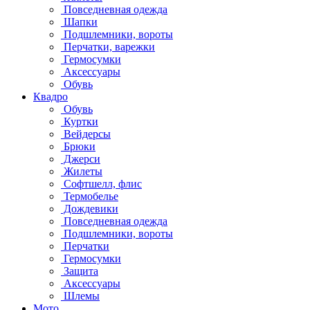
Повседневная одежда
Шапки
Подшлемники, вороты
Перчатки, варежки
Гермосумки
Аксессуары
Обувь
Квадро
Обувь
Куртки
Вейдерсы
Брюки
Джерси
Жилеты
Софтшелл, флис
Термобелье
Дождевики
Повседневная одежда
Подшлемники, вороты
Перчатки
Гермосумки
Защита
Аксессуары
Шлемы
Мото