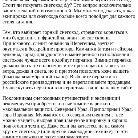
Стоит ли покупать снегоход б/у? Это вопрос исключительно
ваших желаний и возможностей. Мы можем подсказать, какая
экипировка для снегохода больше всего подойдет для каждого
стиля катания.
Тем, кто выбирает горный снегоход, стремится ворваться в
мир бундокинга и фристайла, видит во сне склоны
Приискового, следит онлайн за Шерегешем, мечтает
окунуться в бескрайние просторы Камчатки (а там и гейзеры,
вулканы, горы), для удобства и маневренного использования
снегохода лучше всего подойдут перчатки. Зимние перчатки
должны быть технологичны и не просто давать защиту от
ветра, дождя и снега, но и при этом позволять коже дышать
(благодаря мембранной ткани). Выберите перчатки от
российского производителя и не переплачивайте продавцам.
Лучше купить перчатки в интернет-магазине на нашем сайте.
Поклонникам снегоходных путешествий и экспедиций
рекомендуем приобрести теплые зимние варежки с
максимальной защитой. Северный Урал, Приполярный Урал,
гора Народная, Мурманск с его северным сиянием… все
можно увидеть, выбрав правильную экипировку и хорошо
подготовив технику. Даже если вы катаетесь не на самом
крутом снегоходе (или другой самоходной технике), то эти
зимние варежки не дадут вам замерзнуть.