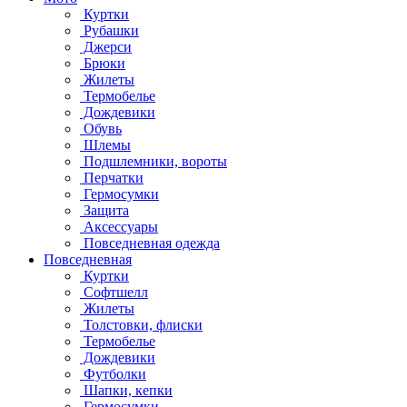
Куртки
Рубашки
Джерси
Брюки
Жилеты
Термобелье
Дождевики
Обувь
Шлемы
Подшлемники, вороты
Перчатки
Гермосумки
Защита
Аксессуары
Повседневная одежда
Повседневная
Куртки
Софтшелл
Жилеты
Толстовки, флиски
Термобелье
Дождевики
Футболки
Шапки, кепки
Гермосумки