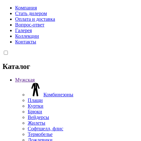
Компания
Стать дилером
Оплата и доставка
Вопрос-ответ
Галерея
Коллекции
Контакты
Каталог
Мужская
Комбинезоны
Плащи
Куртки
Брюки
Вейдерсы
Жилеты
Софтшелл, флис
Термобелье
Дождевики