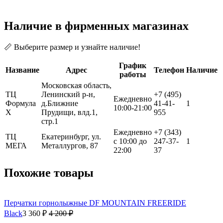
Наличие в фирменных магазинах
📏 Выберите размер и узнайте наличие!
График
Название
Адрес
Телефон
Наличие
работы
Московская область,
ТЦ
Ленинский р-н,
+7 (495)
Ежедневно
Формула
д.Ближние
41-41-
1
10:00-21:00
Х
Прудищи, влд.1,
955
стр.1
Ежедневно
+7 (343)
ТЦ
Екатеринбург, ул.
с 10:00 до
247-37-
1
МЕГА
Металлургов, 87
22:00
37
Похожие товары
Перчатки горнолыжные DF MOUNTAIN FREERIDE
Black
3 360 ₽
4 200 ₽