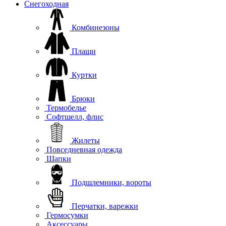
Снегоходная
Комбинезоны
Плащи
Куртки
Брюки
Термобелье
Софтшелл, флис
Жилеты
Повседневная одежда
Шапки
Подшлемники, вороты
Перчатки, варежки
Гермосумки
Аксессуары