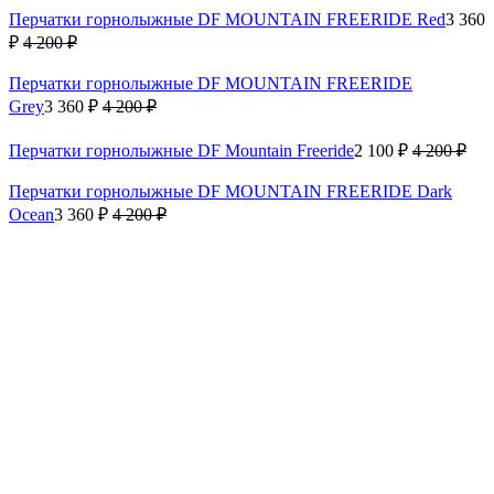
Перчатки горнолыжные DF MOUNTAIN FREERIDE Red
3 360
₽
4 200 ₽
Перчатки горнолыжные DF MOUNTAIN FREERIDE
Grey
3 360 ₽
4 200 ₽
Перчатки горнолыжные DF Mountain Freeride
2 100 ₽
4 200 ₽
Перчатки горнолыжные DF MOUNTAIN FREERIDE Dark
Ocean
3 360 ₽
4 200 ₽
Вам пригодится
Жилет утеплённый DF VEST 100 Black
2 950 ₽
5 900 ₽
Термокофта зимняя с высоким воротом Man Black - Grey
4 500
₽
Термобрюки зимние Man Black
3 500 ₽
Термошорты-самосбросы удлиненные WARMLAYER ZIP