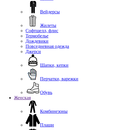
Вейдерсы
Жилеты
Софтшелл, флис
Термобелье
Дождевики
Повседневная одежда
Джерси
Шапки, кепки
Перчатки, варежки
Обувь
Женская
Комбинезоны
Плащи