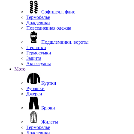
Софтшелл, флис
Термобелье
Дождевики
Повседневная одежда
Подшлемники, вороты
Перчатки
Гермосумки
Защита
Аксессуары
Мото
Куртки
Рубашки
Джерси
Брюки
Жилеты
Термобелье
Дождевики