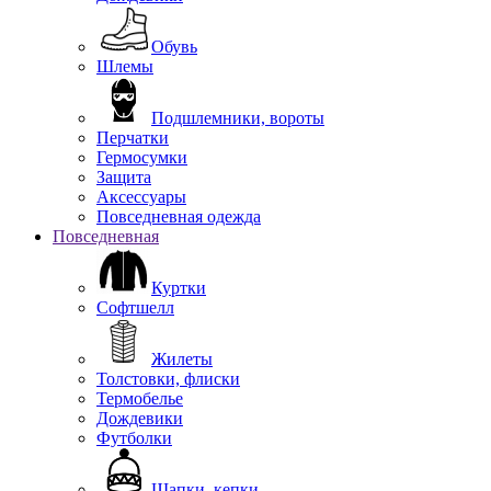
Обувь
Шлемы
Подшлемники, вороты
Перчатки
Гермосумки
Защита
Аксессуары
Повседневная одежда
Повседневная
Куртки
Софтшелл
Жилеты
Толстовки, флиски
Термобелье
Дождевики
Футболки
Шапки, кепки