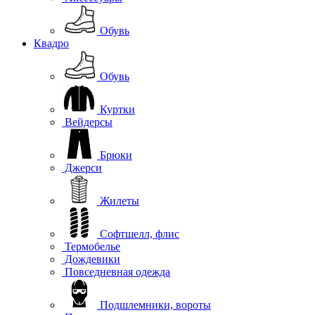
Обувь
Квадро
Обувь
Куртки
Вейдерсы
Брюки
Джерси
Жилеты
Софтшелл, флис
Термобелье
Дождевики
Повседневная одежда
Подшлемники, вороты