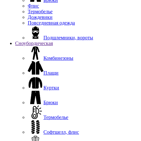
Брюки
Флис
Термобелье
Дождевики
Повседневная одежда
Подшлемники, вороты
Сноубордическая
Комбинезоны
Плащи
Куртки
Брюки
Термобелье
Софтшелл, флис