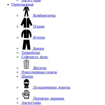
Аксессуары
Горнолыжная
Комбинезоны
Плащи
Куртки
Брюки
Термобелье
Софтшелл, флис
Жилеты
Повседневная одежда
Шапки
Подшлемники, вороты
Перчатки, варежки
Аксессуары