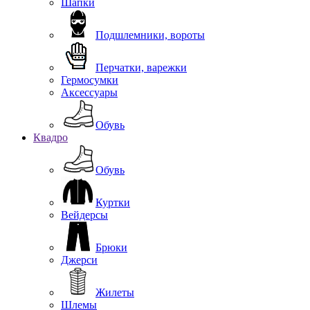
Шапки
Подшлемники, вороты
Перчатки, варежки
Гермосумки
Аксессуары
Обувь
Квадро
Обувь
Куртки
Вейдерсы
Брюки
Джерси
Жилеты
Шлемы