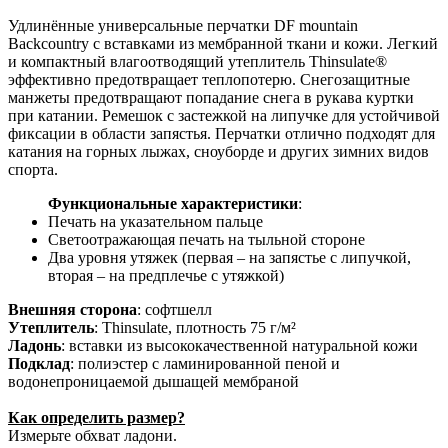
Удлинённые универсальные перчатки DF mountain
Backcountry с вставками из мембранной ткани и кожи. Легкий
и компактный влагоотводящий утеплитель Thinsulate®
эффективно предотвращает теплопотерю. Снегозащитные
манжеты предотвращают попадание снега в рукава куртки
при катании. Ремешок с застежкой на липучке для устойчивой
фиксации в области запястья. Перчатки отлично подходят для
катания на горных лыжах, сноуборде и других зимних видов
спорта.
Функциональные характеристики
:
Печать на указательном пальце
Светоотражающая печать на тыльной стороне
Два уровня утяжек (первая – на запястье с липучкой,
вторая – на предплечье с утяжкой)
Внешняя сторона
: софтшелл
Утеплитель
: Thinsulate, плотность 75 г/м²
Ладонь
: вставки из высококачественной натуральной кожи
Подклад
: полиэстер с ламинированной пеной и
водонепроницаемой дышащей мембраной
Как определить размер?
Измерьте обхват ладони.