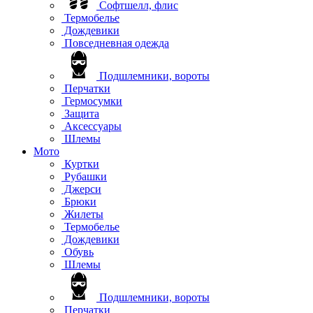
Софтшелл, флис
Термобелье
Дождевики
Повседневная одежда
Подшлемники, вороты
Перчатки
Гермосумки
Защита
Аксессуары
Шлемы
Мото
Куртки
Рубашки
Джерси
Брюки
Жилеты
Термобелье
Дождевики
Обувь
Шлемы
Подшлемники, вороты
Перчатки