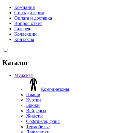
Компания
Стать дилером
Оплата и доставка
Вопрос-ответ
Галерея
Коллекции
Контакты
Каталог
Мужская
Комбинезоны
Плащи
Куртки
Брюки
Вейдерсы
Жилеты
Софтшелл, флис
Термобелье
Дождевики