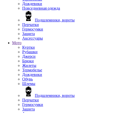
Дождевики
Повседневная одежда
Подшлемники, вороты
Перчатки
Гермосумки
Защита
Аксессуары
Мото
Куртки
Рубашки
Джерси
Брюки
Жилеты
Термобелье
Дождевики
Обувь
Шлемы
Подшлемники, вороты
Перчатки
Гермосумки
Защита