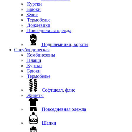
Куртки
Брюки
Флис
Термобелье
Дождевики
Повседневная одежда
Подшлемники, вороты
Сноубордическая
Комбинезоны
Плащи
Куртки
Брюки
Термобелье
Софтшелл, флис
Жилеты
Повседневная одежда
Шапки