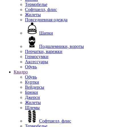
Термобелье
Софтшелл, флис
Жилеты
Повседневная одежда
Шапки
Подшлемники, вороты
Перчатки, варежки
Гермосумки
Аксессуары
Обувь
Квадро
Обувь
Куртки
Вейдерсы
Брюки
Джерси
Жилеты
Шлемы
Софтшелл, флис
Термобелье