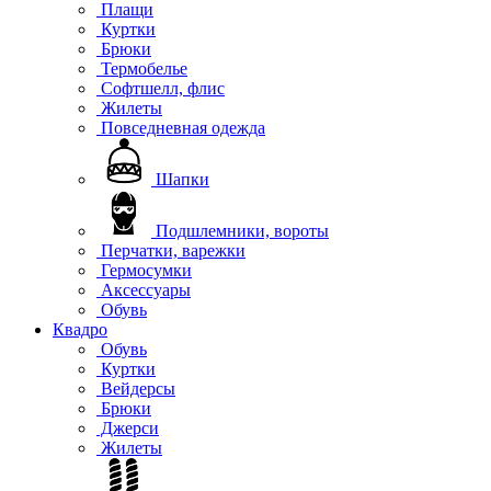
Плащи
Куртки
Брюки
Термобелье
Софтшелл, флис
Жилеты
Повседневная одежда
Шапки
Подшлемники, вороты
Перчатки, варежки
Гермосумки
Аксессуары
Обувь
Квадро
Обувь
Куртки
Вейдерсы
Брюки
Джерси
Жилеты