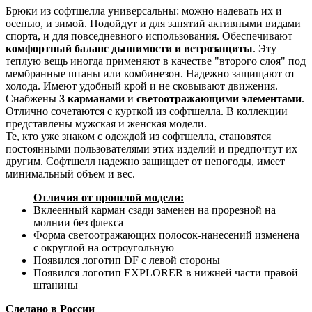
Брюки из софтшелла универсальны: можно надевать их и
осенью, и зимой. Подойдут и для занятий активными видами
спорта, и для повседневного использования. Обеспечивают
комфортный баланс дышимости и ветрозащиты
. Эту
теплую вещь иногда применяют в качестве "второго слоя" под
мембранные штаны или комбинезон. Надежно защищают от
холода. Имеют удобный крой и не сковывают движения.
Снабжены
3 карманами
и
светоотражающими элементами
.
Отлично сочетаются с курткой из софтшелла. В коллекции
представлены мужская и женская модели.
Те, кто уже знаком с одеждой из софтшелла, становятся
постоянными пользователями этих изделий и предпочтут их
другим. Софтшелл надежно защищает от непогоды, имеет
минимальный объем и вес.
Отличия от прошлой модели:
Вклеенный карман сзади заменен на прорезной на
молнии без флекса
Форма светоотражающих полосок-нанесений изменена
с округлой на остроугольную
Появился логотип DF с левой стороны
Появился логотип EXPLORER в нижней части правой
штанины
Сделано в России