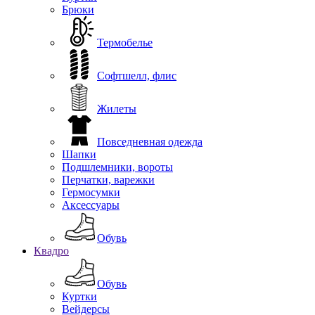
Брюки
Термобелье
Софтшелл, флис
Жилеты
Повседневная одежда
Шапки
Подшлемники, вороты
Перчатки, варежки
Гермосумки
Аксессуары
Обувь
Квадро
Обувь
Куртки
Вейдерсы