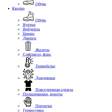
Обувь
Квадро
Обувь
Куртки
Вейдерсы
Брюки
Джерси
Жилеты
Софтшелл, флис
Термобелье
Дождевики
Повседневная одежда
Подшлемники, вороты
Перчатки
Гермосумки