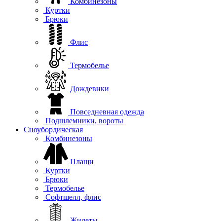
Комбинезоны
Куртки
Брюки
Флис
Термобелье
Дождевики
Повседневная одежда
Подшлемники, вороты
Сноубордическая
Комбинезоны
Плащи
Куртки
Брюки
Термобелье
Софтшелл, флис
Жилеты