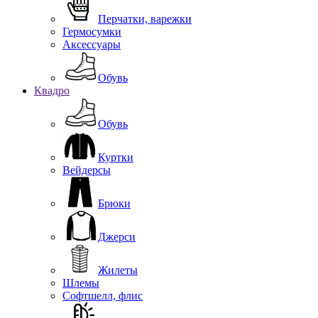
Перчатки, варежки
Гермосумки
Аксессуары
Обувь
Квадро
Обувь
Куртки
Вейдерсы
Брюки
Джерси
Жилеты
Шлемы
Софтшелл, флис