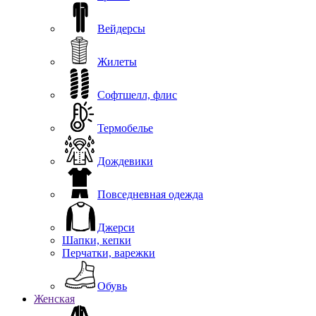
Вейдерсы
Жилеты
Софтшелл, флис
Термобелье
Дождевики
Повседневная одежда
Джерси
Шапки, кепки
Перчатки, варежки
Обувь
Женская