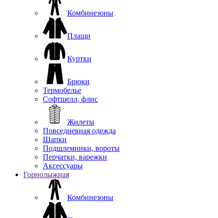
Комбинезоны
Плащи
Куртки
Брюки
Термобелье
Софтшелл, флис
Жилеты
Повседневная одежда
Шапки
Подшлемники, вороты
Перчатки, варежки
Аксессуары
Горнолыжная
Комбинезоны