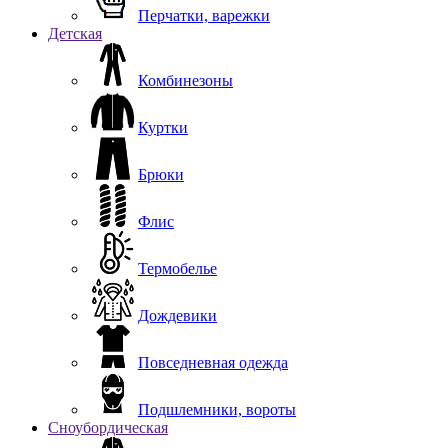
Перчатки, варежки
Детская
Комбинезоны
Куртки
Брюки
Флис
Термобелье
Дождевики
Повседневная одежда
Подшлемники, вороты
Сноубордическая