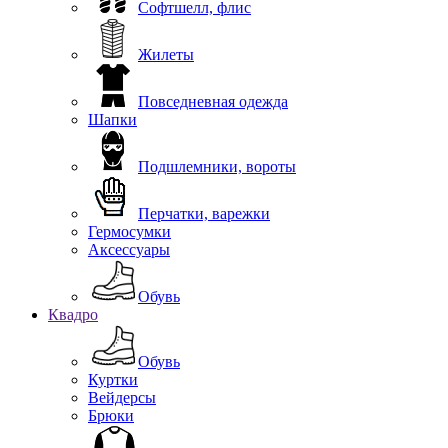
Софтшелл, флис
Жилеты
Повседневная одежда
Шапки
Подшлемники, вороты
Перчатки, варежки
Гермосумки
Аксессуары
Обувь
Квадро
Обувь
Куртки
Вейдерсы
Брюки