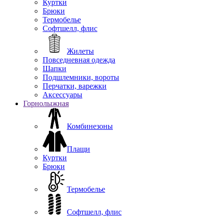
Куртки
Брюки
Термобелье
Софтшелл, флис
Жилеты
Повседневная одежда
Шапки
Подшлемники, вороты
Перчатки, варежки
Аксессуары
Горнолыжная
Комбинезоны
Плащи
Куртки
Брюки
Термобелье
Софтшелл, флис