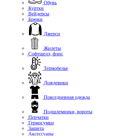
Обувь
Куртки
Вейдерсы
Брюки
Джерси
Жилеты
Софтшелл, флис
Термобелье
Дождевики
Повседневная одежда
Подшлемники, вороты
Перчатки
Гермосумки
Защита
Аксессуары