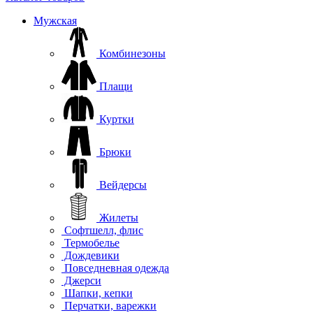
Мужская
Комбинезоны
Плащи
Куртки
Брюки
Вейдерсы
Жилеты
Софтшелл, флис
Термобелье
Дождевики
Повседневная одежда
Джерси
Шапки, кепки
Перчатки, варежки