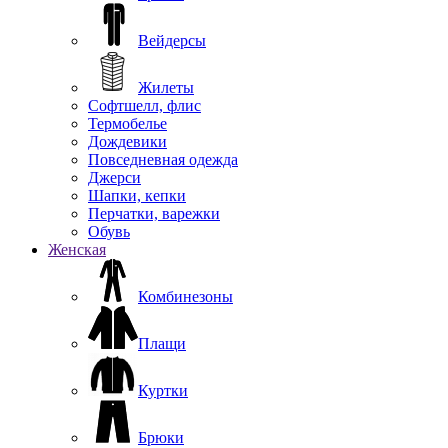
Вейдерсы
Жилеты
Софтшелл, флис
Термобелье
Дождевики
Повседневная одежда
Джерси
Шапки, кепки
Перчатки, варежки
Обувь
Женская
Комбинезоны
Плащи
Куртки
Брюки