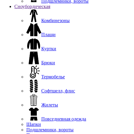
Подшлемники, вороты
Сноубордическая
Комбинезоны
Плащи
Куртки
Брюки
Термобелье
Софтшелл, флис
Жилеты
Повседневная одежда
Шапки
Подшлемники, вороты