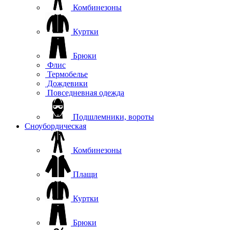
Комбинезоны
Куртки
Брюки
Флис
Термобелье
Дождевики
Повседневная одежда
Подшлемники, вороты
Сноубордическая
Комбинезоны
Плащи
Куртки
Брюки