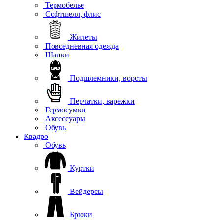
Термобелье
Софтшелл, флис
Жилеты
Повседневная одежда
Шапки
Подшлемники, вороты
Перчатки, варежки
Гермосумки
Аксессуары
Обувь
Квадро
Обувь
Куртки
Вейдерсы
Брюки