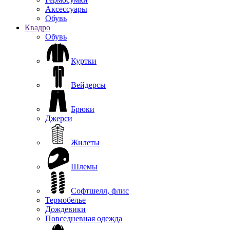
Аксессуары
Обувь
Квадро
Обувь
Куртки
Вейдерсы
Брюки
Джерси
Жилеты
Шлемы
Софтшелл, флис
Термобелье
Дождевики
Повседневная одежда