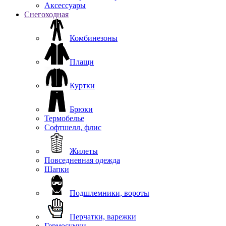
Аксессуары
Снегоходная
Комбинезоны
Плащи
Куртки
Брюки
Термобелье
Софтшелл, флис
Жилеты
Повседневная одежда
Шапки
Подшлемники, вороты
Перчатки, варежки
Гермосумки