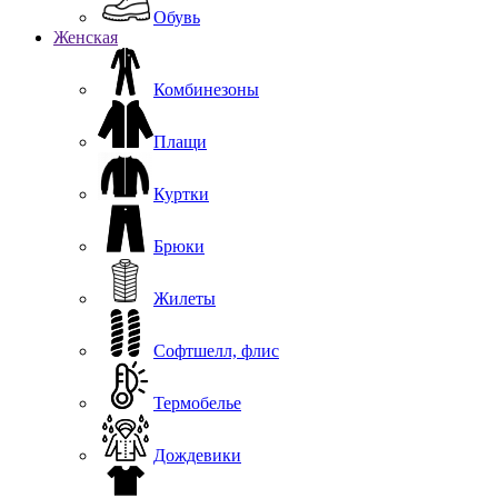
Обувь
Женская
Комбинезоны
Плащи
Куртки
Брюки
Жилеты
Софтшелл, флис
Термобелье
Дождевики