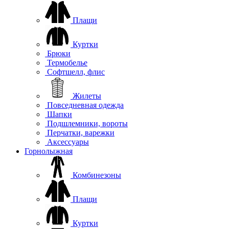
Плащи
Куртки
Брюки
Термобелье
Софтшелл, флис
Жилеты
Повседневная одежда
Шапки
Подшлемники, вороты
Перчатки, варежки
Аксессуары
Горнолыжная
Комбинезоны
Плащи
Куртки