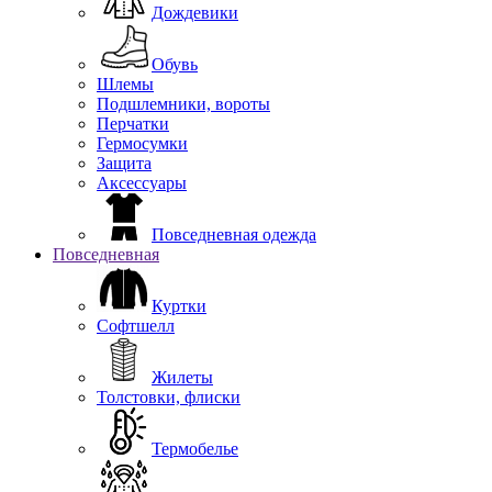
Дождевики
Обувь
Шлемы
Подшлемники, вороты
Перчатки
Гермосумки
Защита
Аксессуары
Повседневная одежда
Повседневная
Куртки
Софтшелл
Жилеты
Толстовки, флиски
Термобелье