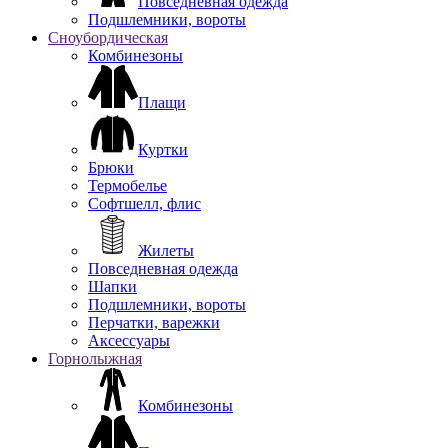
Повседневная одежда
Подшлемники, вороты
Сноубордическая
Комбинезоны
Плащи
Куртки
Брюки
Термобелье
Софтшелл, флис
Жилеты
Повседневная одежда
Шапки
Подшлемники, вороты
Перчатки, варежки
Аксессуары
Горнолыжная
Комбинезоны