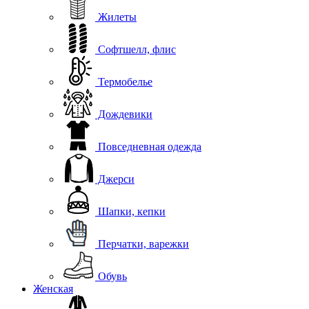
Жилеты
Софтшелл, флис
Термобелье
Дождевики
Повседневная одежда
Джерси
Шапки, кепки
Перчатки, варежки
Обувь
Женская