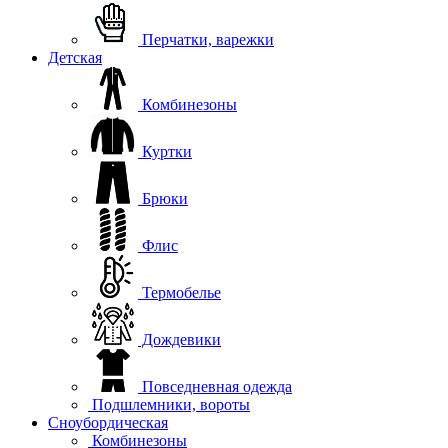
Перчатки, варежки
Детская
Комбинезоны
Куртки
Брюки
Флис
Термобелье
Дождевики
Повседневная одежда
Подшлемники, вороты
Сноубордическая
Комбинезоны