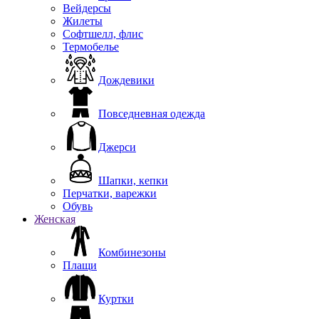
Вейдерсы
Жилеты
Софтшелл, флис
Термобелье
Дождевики
Повседневная одежда
Джерси
Шапки, кепки
Перчатки, варежки
Обувь
Женская
Комбинезоны
Плащи
Куртки