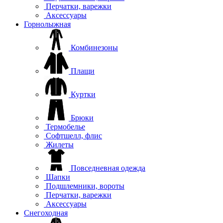
Перчатки, варежки
Аксессуары
Горнолыжная
Комбинезоны
Плащи
Куртки
Брюки
Термобелье
Софтшелл, флис
Жилеты
Повседневная одежда
Шапки
Подшлемники, вороты
Перчатки, варежки
Аксессуары
Снегоходная