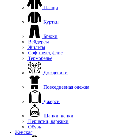
Плащи
Куртки
Брюки
Вейдерсы
Жилеты
Софтшелл, флис
Термобелье
Дождевики
Повседневная одежда
Джерси
Шапки, кепки
Перчатки, варежки
Обувь
Женская