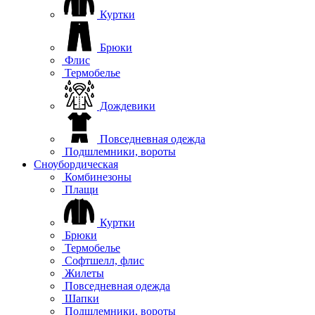
Куртки
Брюки
Флис
Термобелье
Дождевики
Повседневная одежда
Подшлемники, вороты
Сноубордическая
Комбинезоны
Плащи
Куртки
Брюки
Термобелье
Софтшелл, флис
Жилеты
Повседневная одежда
Шапки
Подшлемники, вороты