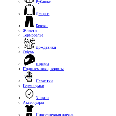
Рубашки
Джерси
Брюки
Жилеты
Термобелье
Дождевики
Обувь
Шлемы
Подшлемники, вороты
Перчатки
Гермосумки
Защита
Аксессуары
Повседневная одежда