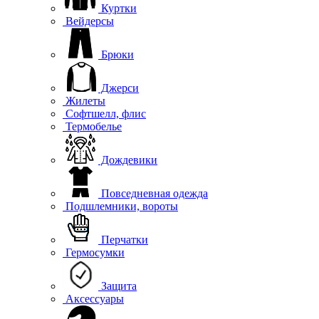
Куртки
Вейдерсы
Брюки
Джерси
Жилеты
Софтшелл, флис
Термобелье
Дождевики
Повседневная одежда
Подшлемники, вороты
Перчатки
Гермосумки
Защита
Аксессуары