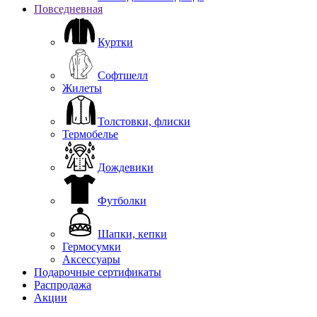
Повседневная
Куртки
Софтшелл
Жилеты
Толстовки, флиски
Термобелье
Дождевики
Футболки
Шапки, кепки
Гермосумки
Аксессуары
Подарочные сертификаты
Распродажа
Акции