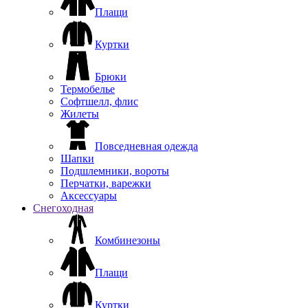
Плащи
Куртки
Брюки
Термобелье
Софтшелл, флис
Жилеты
Повседневная одежда
Шапки
Подшлемники, вороты
Перчатки, варежки
Аксессуары
Снегоходная
Комбинезоны
Плащи
Куртки