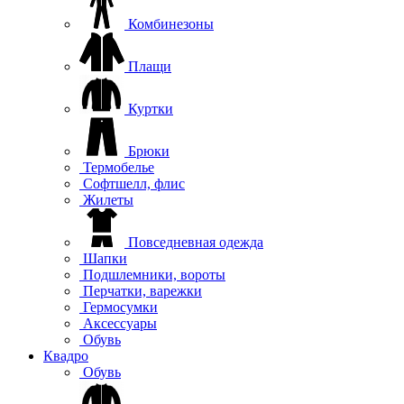
Комбинезоны
Плащи
Куртки
Брюки
Термобелье
Софтшелл, флис
Жилеты
Повседневная одежда
Шапки
Подшлемники, вороты
Перчатки, варежки
Гермосумки
Аксессуары
Обувь
Квадро
Обувь