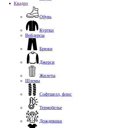
Квадро
Обувь
Куртки
Вейдерсы
Брюки
Джерси
Жилеты
Шлемы
Софтшелл, флис
Термобелье
Дождевики