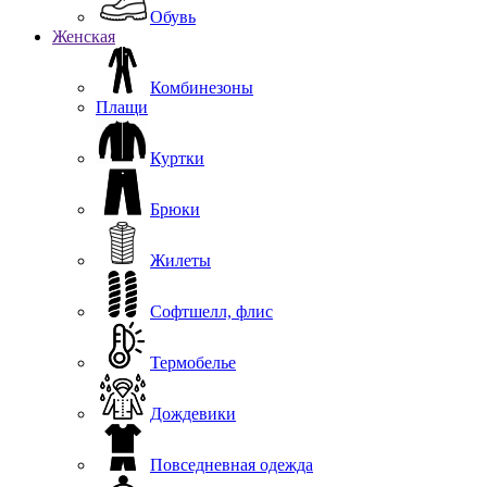
Обувь
Женская
Комбинезоны
Плащи
Куртки
Брюки
Жилеты
Софтшелл, флис
Термобелье
Дождевики
Повседневная одежда