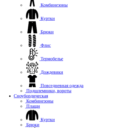
Комбинезоны
Куртки
Брюки
Флис
Термобелье
Дождевики
Повседневная одежда
Подшлемники, вороты
Сноубордическая
Комбинезоны
Плащи
Куртки
Брюки