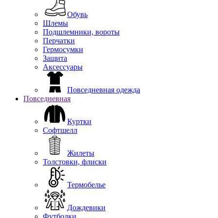
Обувь
Шлемы
Подшлемники, вороты
Перчатки
Гермосумки
Защита
Аксессуары
Повседневная одежда
Повседневная
Куртки
Софтшелл
Жилеты
Толстовки, флиски
Термобелье
Дождевики
Футболки