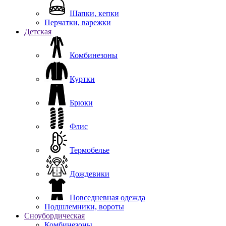
Шапки, кепки
Перчатки, варежки
Детская
Комбинезоны
Куртки
Брюки
Флис
Термобелье
Дождевики
Повседневная одежда
Подшлемники, вороты
Сноубордическая
Комбинезоны