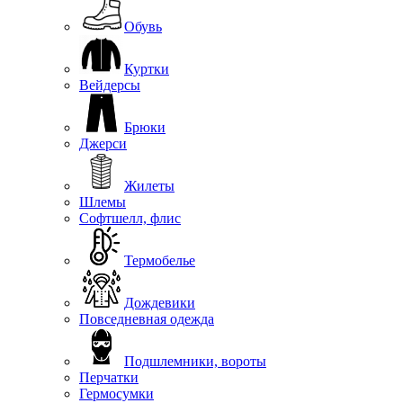
Обувь
Куртки
Вейдерсы
Брюки
Джерси
Жилеты
Шлемы
Софтшелл, флис
Термобелье
Дождевики
Повседневная одежда
Подшлемники, вороты
Перчатки
Гермосумки