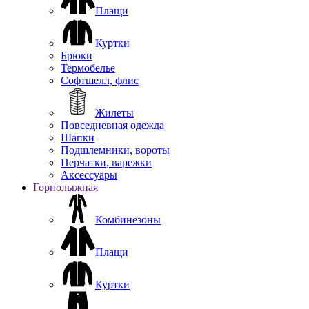
Плащи
Куртки
Брюки
Термобелье
Софтшелл, флис
Жилеты
Повседневная одежда
Шапки
Подшлемники, вороты
Перчатки, варежки
Аксессуары
Горнолыжная
Комбинезоны
Плащи
Куртки