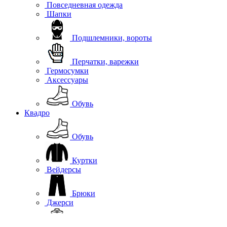
Повседневная одежда
Шапки
Подшлемники, вороты
Перчатки, варежки
Гермосумки
Аксессуары
Обувь
Квадро
Обувь
Куртки
Вейдерсы
Брюки
Джерси
Жилеты