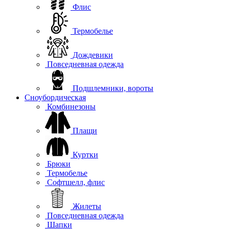
Флис
Термобелье
Дождевики
Повседневная одежда
Подшлемники, вороты
Сноубордическая
Комбинезоны
Плащи
Куртки
Брюки
Термобелье
Софтшелл, флис
Жилеты
Повседневная одежда
Шапки