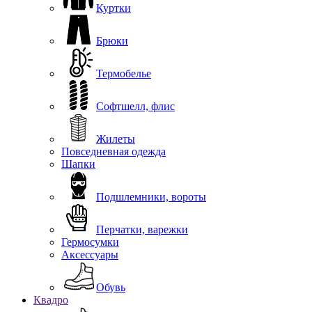
Куртки
Брюки
Термобелье
Софтшелл, флис
Жилеты
Повседневная одежда
Шапки
Подшлемники, вороты
Перчатки, варежки
Гермосумки
Аксессуары
Обувь
Квадро