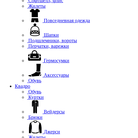
Софтшелл, флис
Жилеты
Повседневная одежда
Шапки
Подшлемники, вороты
Перчатки, варежки
Гермосумки
Аксессуары
Обувь
Квадро
Обувь
Куртки
Вейдерсы
Брюки
Джерси
Жилеты