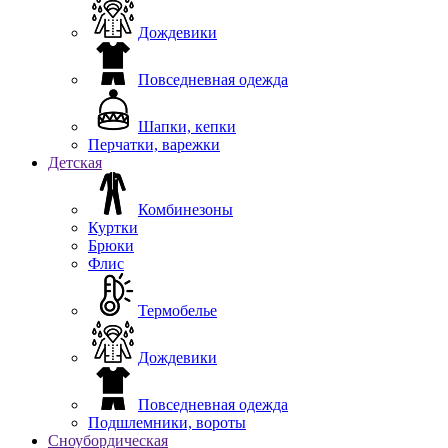
Дождевики
Повседневная одежда
Шапки, кепки
Перчатки, варежки
Детская
Комбинезоны
Куртки
Брюки
Флис
Термобелье
Дождевики
Повседневная одежда
Подшлемники, вороты
Сноубордическая