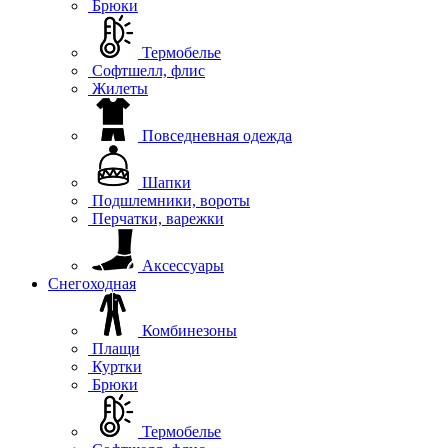
Брюки
Термобелье
Софтшелл, флис
Жилеты
Повседневная одежда
Шапки
Подшлемники, вороты
Перчатки, варежки
Аксессуары
Снегоходная
Комбинезоны
Плащи
Куртки
Брюки
Термобелье