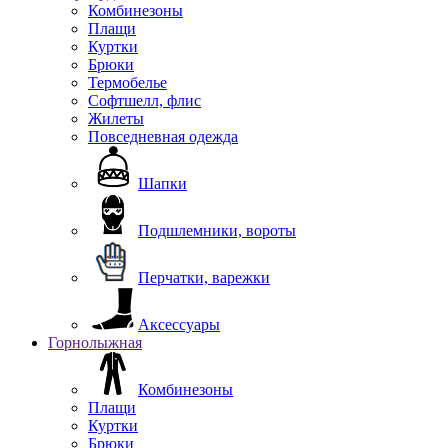
Комбинезоны
Плащи
Куртки
Брюки
Термобелье
Софтшелл, флис
Жилеты
Повседневная одежда
Шапки
Подшлемники, вороты
Перчатки, варежки
Аксессуары
Горнолыжная
Комбинезоны
Плащи
Куртки
Брюки