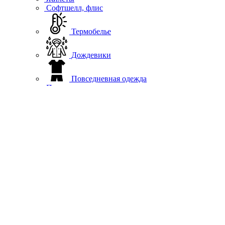
Софтшелл, флис
Термобелье
Дождевики
Повседневная одежда
Подшлемники, вороты
Перчатки
Гермосумки
Защита
Аксессуары
Шлемы
Мото
Куртки
Рубашки