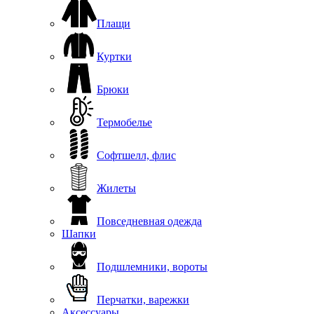
Плащи
Куртки
Брюки
Термобелье
Софтшелл, флис
Жилеты
Повседневная одежда
Шапки
Подшлемники, вороты
Перчатки, варежки
Аксессуары