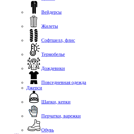
Вейдерсы
Жилеты
Софтшелл, флис
Термобелье
Дождевики
Повседневная одежда
Джерси
Шапки, кепки
Перчатки, варежки
Обувь