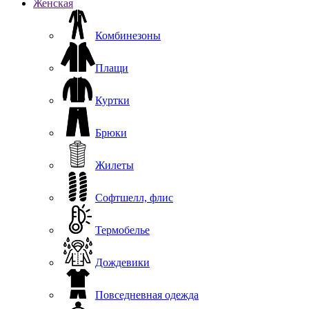
Женская
Комбинезоны
Плащи
Куртки
Брюки
Жилеты
Софтшелл, флис
Термобелье
Дождевики
Повседневная одежда