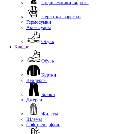
Подшлемники, вороты
Перчатки, варежки
Гермосумки
Аксессуары
Обувь
Квадро
Обувь
Куртки
Вейдерсы
Брюки
Джерси
Жилеты
Шлемы
Софтшелл, флис