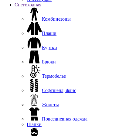
Снегоходная
Комбинезоны
Плащи
Куртки
Брюки
Термобелье
Софтшелл, флис
Жилеты
Повседневная одежда
Шапки