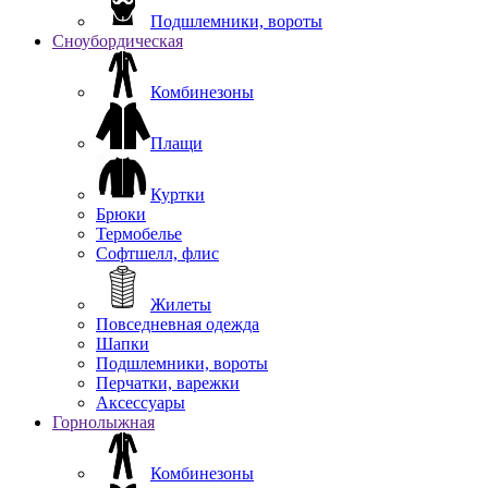
Подшлемники, вороты
Сноубордическая
Комбинезоны
Плащи
Куртки
Брюки
Термобелье
Софтшелл, флис
Жилеты
Повседневная одежда
Шапки
Подшлемники, вороты
Перчатки, варежки
Аксессуары
Горнолыжная
Комбинезоны