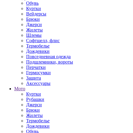
Обувь
Куртки
Вейдерсы
Брюки
Джерси
Жилеты
Шлемы
Софтшелл, флис
Термобелье
Дождевики
Повседневная одежда
Подшлемники, вороты
Перчатки
Гермосумки
Защита
Аксессуары
Мото
Куртки
Рубашки
Джерси
Брюки
Жилеты
Термобелье
Дождевики
Обувь