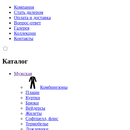
Компания
Стать дилером
Оплата и доставка
Вопрос-ответ
Галерея
Коллекции
Контакты
Каталог
Мужская
Комбинезоны
Плащи
Куртки
Брюки
Вейдерсы
Жилеты
Софтшелл, флис
Термобелье
Дождевики