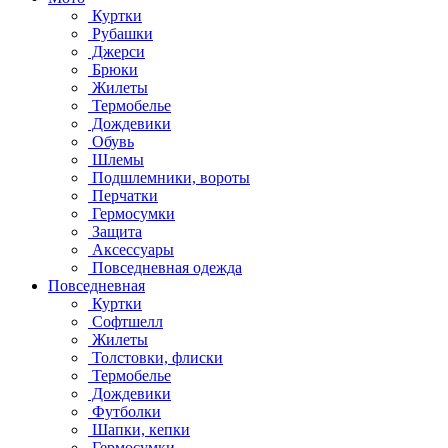
Куртки
Рубашки
Джерси
Брюки
Жилеты
Термобелье
Дождевики
Обувь
Шлемы
Подшлемники, вороты
Перчатки
Гермосумки
Защита
Аксессуары
Повседневная одежда
Повседневная
Куртки
Софтшелл
Жилеты
Толстовки, флиски
Термобелье
Дождевики
Футболки
Шапки, кепки
Гермосумки