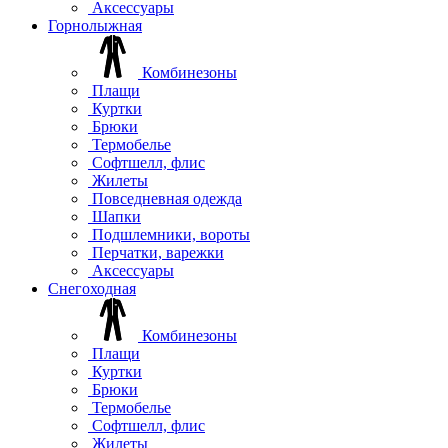
Аксессуары
Горнолыжная
Комбинезоны
Плащи
Куртки
Брюки
Термобелье
Софтшелл, флис
Жилеты
Повседневная одежда
Шапки
Подшлемники, вороты
Перчатки, варежки
Аксессуары
Снегоходная
Комбинезоны
Плащи
Куртки
Брюки
Термобелье
Софтшелл, флис
Жилеты