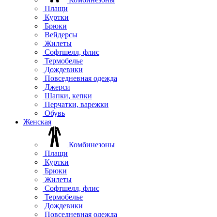
Плащи
Куртки
Брюки
Вейдерсы
Жилеты
Софтшелл, флис
Термобелье
Дождевики
Повседневная одежда
Джерси
Шапки, кепки
Перчатки, варежки
Обувь
Женская
Комбинезоны
Плащи
Куртки
Брюки
Жилеты
Софтшелл, флис
Термобелье
Дождевики
Повседневная одежда