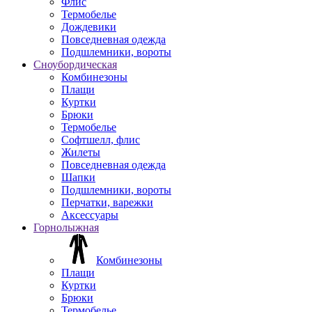
Флис
Термобелье
Дождевики
Повседневная одежда
Подшлемники, вороты
Сноубордическая
Комбинезоны
Плащи
Куртки
Брюки
Термобелье
Софтшелл, флис
Жилеты
Повседневная одежда
Шапки
Подшлемники, вороты
Перчатки, варежки
Аксессуары
Горнолыжная
Комбинезоны
Плащи
Куртки
Брюки
Термобелье