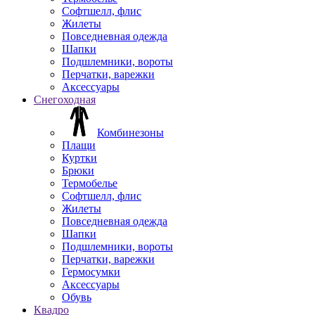
Софтшелл, флис
Жилеты
Повседневная одежда
Шапки
Подшлемники, вороты
Перчатки, варежки
Аксессуары
Снегоходная
Комбинезоны
Плащи
Куртки
Брюки
Термобелье
Софтшелл, флис
Жилеты
Повседневная одежда
Шапки
Подшлемники, вороты
Перчатки, варежки
Гермосумки
Аксессуары
Обувь
Квадро