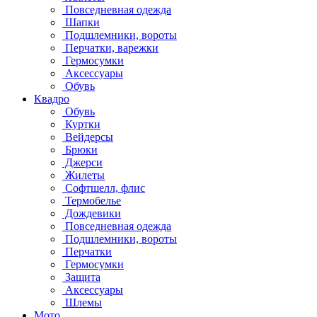
Повседневная одежда
Шапки
Подшлемники, вороты
Перчатки, варежки
Гермосумки
Аксессуары
Обувь
Квадро
Обувь
Куртки
Вейдерсы
Брюки
Джерси
Жилеты
Софтшелл, флис
Термобелье
Дождевики
Повседневная одежда
Подшлемники, вороты
Перчатки
Гермосумки
Защита
Аксессуары
Шлемы
Мото