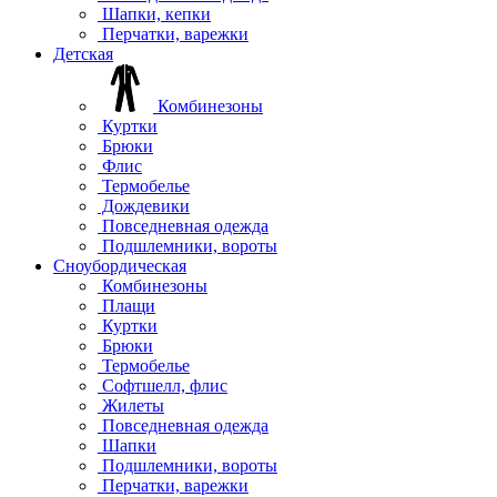
Шапки, кепки
Перчатки, варежки
Детская
Комбинезоны
Куртки
Брюки
Флис
Термобелье
Дождевики
Повседневная одежда
Подшлемники, вороты
Сноубордическая
Комбинезоны
Плащи
Куртки
Брюки
Термобелье
Софтшелл, флис
Жилеты
Повседневная одежда
Шапки
Подшлемники, вороты
Перчатки, варежки