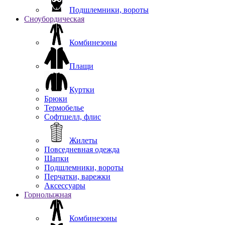
Подшлемники, вороты
Сноубордическая
Комбинезоны
Плащи
Куртки
Брюки
Термобелье
Софтшелл, флис
Жилеты
Повседневная одежда
Шапки
Подшлемники, вороты
Перчатки, варежки
Аксессуары
Горнолыжная
Комбинезоны