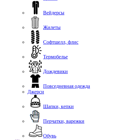
Вейдерсы
Жилеты
Софтшелл, флис
Термобелье
Дождевики
Повседневная одежда
Джерси
Шапки, кепки
Перчатки, варежки
Обувь