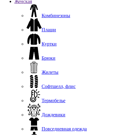
Женская
Комбинезоны
Плащи
Куртки
Брюки
Жилеты
Софтшелл, флис
Термобелье
Дождевики
Повседневная одежда