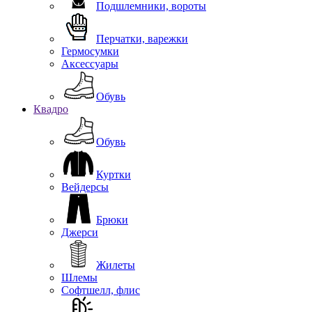
Подшлемники, вороты
Перчатки, варежки
Гермосумки
Аксессуары
Обувь
Квадро
Обувь
Куртки
Вейдерсы
Брюки
Джерси
Жилеты
Шлемы
Софтшелл, флис