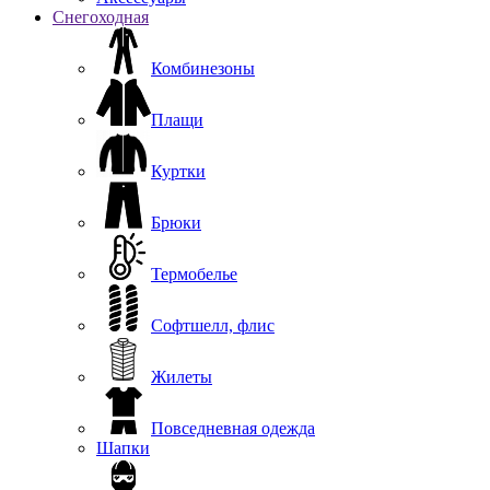
Снегоходная
Комбинезоны
Плащи
Куртки
Брюки
Термобелье
Софтшелл, флис
Жилеты
Повседневная одежда
Шапки