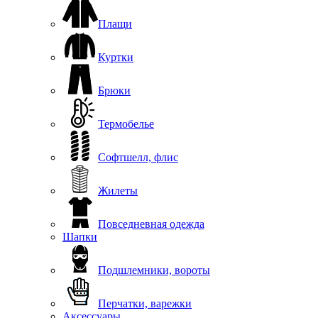
Плащи
Куртки
Брюки
Термобелье
Софтшелл, флис
Жилеты
Повседневная одежда
Шапки
Подшлемники, вороты
Перчатки, варежки
Аксессуары