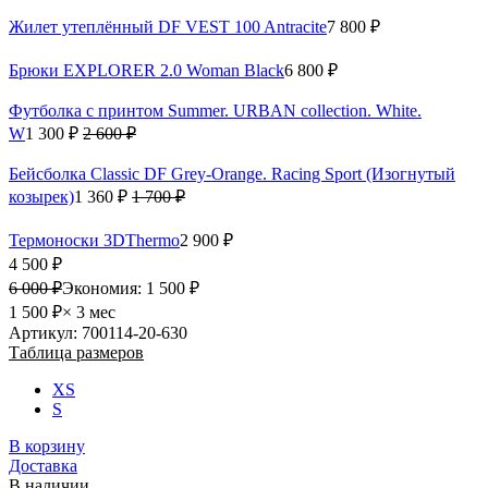
Жилет утеплённый DF VEST 100 Antracite
7 800 ₽
Брюки EXPLORER 2.0 Woman Black
6 800 ₽
Футболка с принтом Summer. URBAN collection. White.
W
1 300 ₽
2 600 ₽
Бейсболка Classic DF Grey-Orange. Racing Sport (Изогнутый
козырек)
1 360 ₽
1 700 ₽
Термоноски 3DThermo
2 900 ₽
4 500 ₽
6 000 ₽
Экономия:
1 500 ₽
1 500 ₽
× 3 мес
Артикул: 700114-20-630
Таблица размеров
XS
S
В корзину
Доставка
В наличии