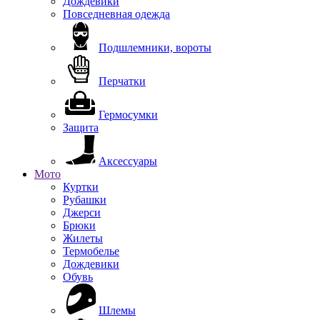
Дождевики
Повседневная одежда
Подшлемники, вороты
Перчатки
Гермосумки
Защита
Аксессуары
Мото
Куртки
Рубашки
Джерси
Брюки
Жилеты
Термобелье
Дождевики
Обувь
Шлемы