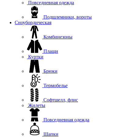
Повседневная одежда
Подшлемники, вороты
Сноубордическая
Комбинезоны
Плащи
Куртки
Брюки
Термобелье
Софтшелл, флис
Жилеты
Повседневная одежда
Шапки