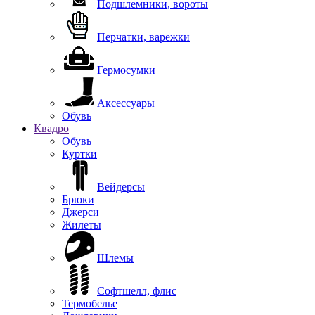
Подшлемники, вороты
Перчатки, варежки
Гермосумки
Аксессуары
Обувь
Квадро
Обувь
Куртки
Вейдерсы
Брюки
Джерси
Жилеты
Шлемы
Софтшелл, флис
Термобелье