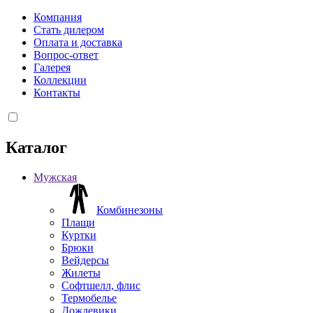
Компания
Стать дилером
Оплата и доставка
Вопрос-ответ
Галерея
Коллекции
Контакты
Каталог
Мужская
Комбинезоны
Плащи
Куртки
Брюки
Вейдерсы
Жилеты
Софтшелл, флис
Термобелье
Дождевики