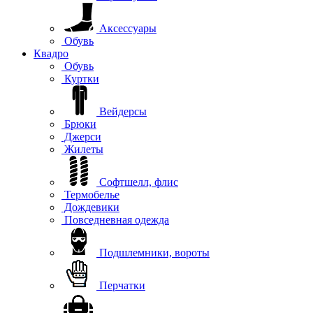
Аксессуары
Обувь
Квадро
Обувь
Куртки
Вейдерсы
Брюки
Джерси
Жилеты
Софтшелл, флис
Термобелье
Дождевики
Повседневная одежда
Подшлемники, вороты
Перчатки