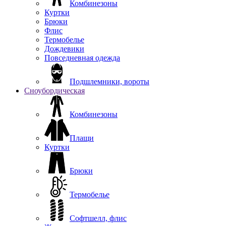
Комбинезоны
Куртки
Брюки
Флис
Термобелье
Дождевики
Повседневная одежда
Подшлемники, вороты
Сноубордическая
Комбинезоны
Плащи
Куртки
Брюки
Термобелье
Софтшелл, флис