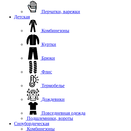
Перчатки, варежки
Детская
Комбинезоны
Куртки
Брюки
Флис
Термобелье
Дождевики
Повседневная одежда
Подшлемники, вороты
Сноубордическая
Комбинезоны