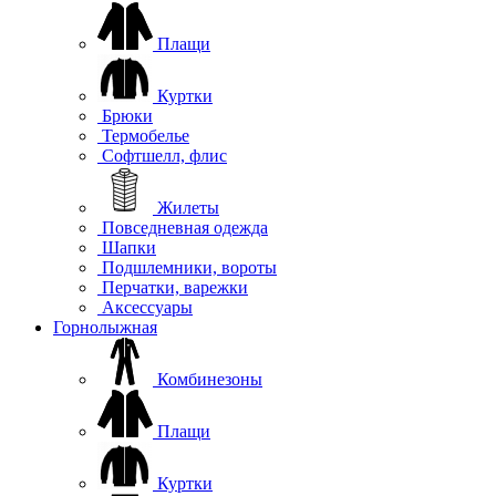
Плащи
Куртки
Брюки
Термобелье
Софтшелл, флис
Жилеты
Повседневная одежда
Шапки
Подшлемники, вороты
Перчатки, варежки
Аксессуары
Горнолыжная
Комбинезоны
Плащи
Куртки