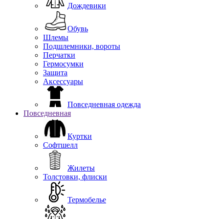
Дождевики
Обувь
Шлемы
Подшлемники, вороты
Перчатки
Гермосумки
Защита
Аксессуары
Повседневная одежда
Повседневная
Куртки
Софтшелл
Жилеты
Толстовки, флиски
Термобелье