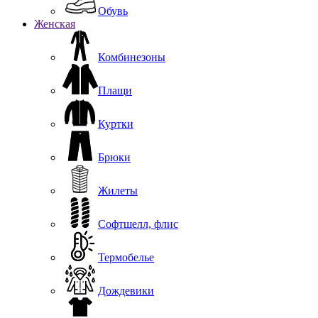
Обувь
Женская
Комбинезоны
Плащи
Куртки
Брюки
Жилеты
Софтшелл, флис
Термобелье
Дождевики