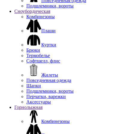
Повседневная одежда
Подшлемники, вороты
Сноубордическая
Комбинезоны
Плащи
Куртки
Брюки
Термобелье
Софтшелл, флис
Жилеты
Повседневная одежда
Шапки
Подшлемники, вороты
Перчатки, варежки
Аксессуары
Горнолыжная
Комбинезоны