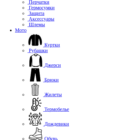
Перчатки
Гермосумки
Защита
Аксессуары
Шлемы
Мото
Куртки
Рубашки
Джерси
Брюки
Жилеты
Термобелье
Дождевики
Обувь