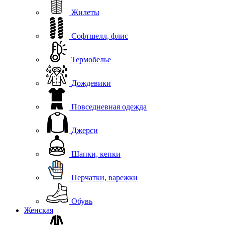
Жилеты
Софтшелл, флис
Термобелье
Дождевики
Повседневная одежда
Джерси
Шапки, кепки
Перчатки, варежки
Обувь
Женская