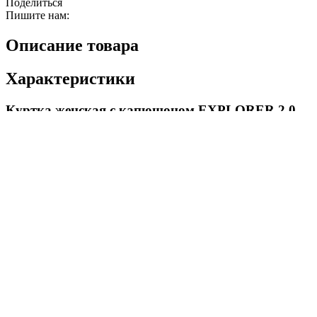
Поделиться
Пишите нам:
Описание товара
Характеристики
Куртка женская с капюшоном EXPLORER 2.0
Woman Coral - Ocean (красная - синяя)
Стильная спортивная куртка с капюшоном от Dragonfly.
Сшита из софтшелла, может использоваться как верхний слой
одежды либо в качестве "второго слоя" под куртку, дождевик,
зимнюю одежду. Обеспечивает
комфортный баланс
дышимости и ветрозащиты
. Мягкая и приятная к телу.
Куртка имеет
несъемный капюшон
, удобный
высокий
воротник
,
2 боковых кармана
(правый дополнен
отделением на молнии),
светоотражающие элементы
.
Подойдет и для занятий активными видами спорта, и для
повседневного использования. Отлично сочетается с брюками
из софтшелла. В коллекции представлены мужская и женская
модели.
Те, кто уже знаком с одеждой из софтшелла, становятся