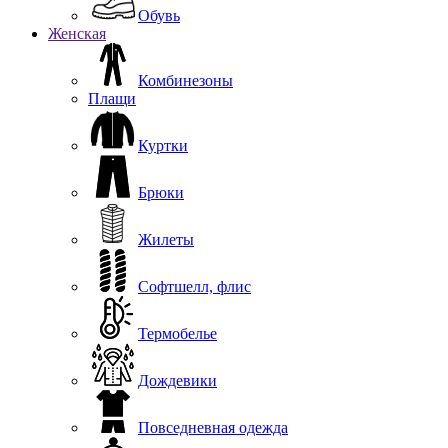
Обувь
Женская
Комбинезоны
Плащи
Куртки
Брюки
Жилеты
Софтшелл, флис
Термобелье
Дождевики
Повседневная одежда