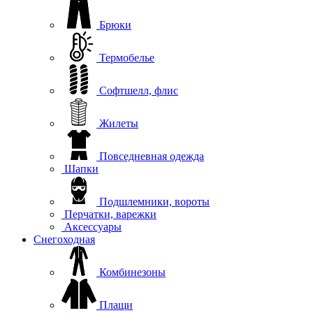
Брюки
Термобелье
Софтшелл, флис
Жилеты
Повседневная одежда
Шапки
Подшлемники, вороты
Перчатки, варежки
Аксессуары
Снегоходная
Комбинезоны
Плащи