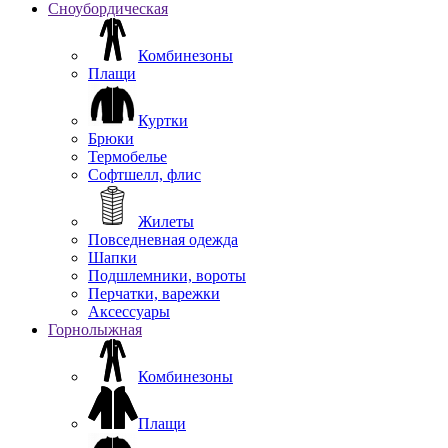
Сноубордическая
Комбинезоны
Плащи
Куртки
Брюки
Термобелье
Софтшелл, флис
Жилеты
Повседневная одежда
Шапки
Подшлемники, вороты
Перчатки, варежки
Аксессуары
Горнолыжная
Комбинезоны
Плащи