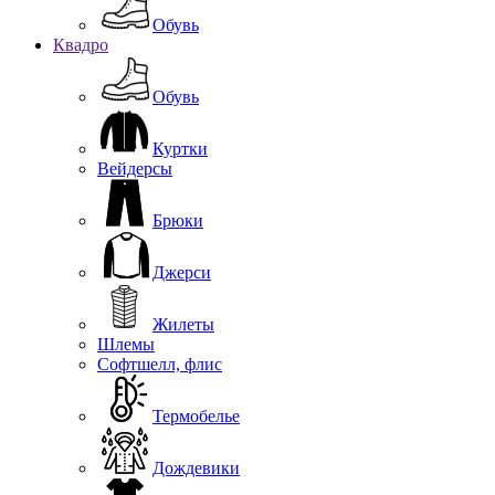
Обувь
Квадро
Обувь
Куртки
Вейдерсы
Брюки
Джерси
Жилеты
Шлемы
Софтшелл, флис
Термобелье
Дождевики