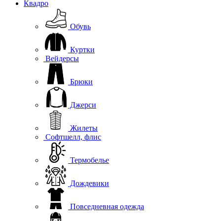
Квадро
Обувь
Куртки
Вейдерсы
Брюки
Джерси
Жилеты
Софтшелл, флис
Термобелье
Дождевики
Повседневная одежда