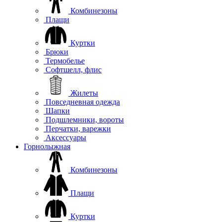
Комбинезоны
Плащи
Куртки
Брюки
Термобелье
Софтшелл, флис
Жилеты
Повседневная одежда
Шапки
Подшлемники, вороты
Перчатки, варежки
Аксессуары
Горнолыжная
Комбинезоны
Плащи
Куртки