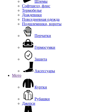
Шлемы
Софтшелл, флис
Термобелье
Дождевики
Повседневная одежда
Подшлемники, вороты
Перчатки
Гермосумки
Защита
Аксессуары
Мото
Куртки
Рубашки
Джерси