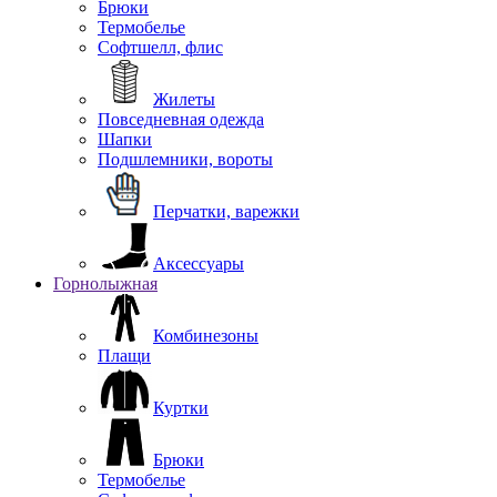
Брюки
Термобелье
Софтшелл, флис
Жилеты
Повседневная одежда
Шапки
Подшлемники, вороты
Перчатки, варежки
Аксессуары
Горнолыжная
Комбинезоны
Плащи
Куртки
Брюки
Термобелье