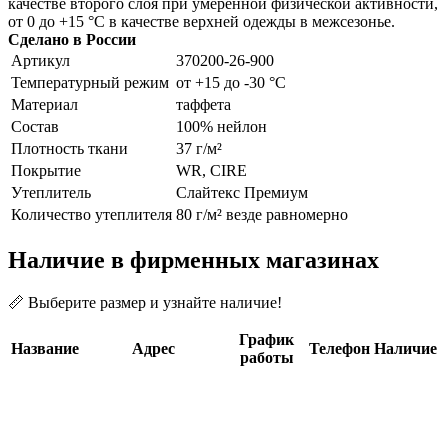
качестве второго слоя при умеренной физической активности,
от 0 до +15 °С в качестве верхней одежды в межсезонье.
Сделано в России
Артикул
370200-26-900
Температурный режим
от +15 до -30 °С
Материал
таффета
Состав
100% нейлон
Плотность ткани
37 г/м²
Покрытие
WR, CIRE
Утеплитель
Слайтекс Премиум
Количество утеплителя
80 г/м² везде равномерно
Наличие в фирменных магазинах
📏 Выберите размер и узнайте наличие!
График
Название
Адрес
Телефон
Наличие
работы
Московская область,
ТЦ
Ленинский р-н,
+7 (495)
Ежедневно
Формула
д.Ближние
41-41-
1
10:00-21:00
Х
Прудищи, влд.1,
955