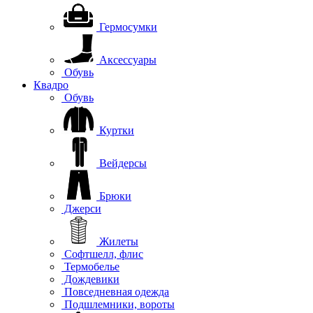
Гермосумки
Аксессуары
Обувь
Квадро
Обувь
Куртки
Вейдерсы
Брюки
Джерси
Жилеты
Софтшелл, флис
Термобелье
Дождевики
Повседневная одежда
Подшлемники, вороты