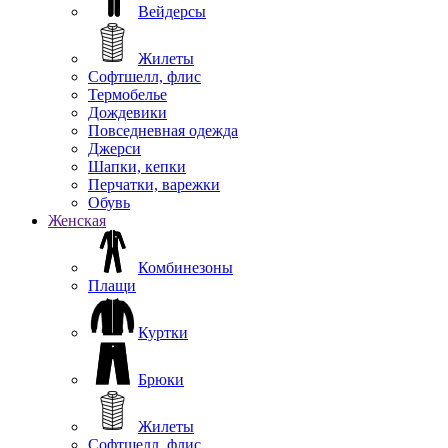
Вейдерсы
Жилеты
Софтшелл, флис
Термобелье
Дождевики
Повседневная одежда
Джерси
Шапки, кепки
Перчатки, варежки
Обувь
Женская
Комбинезоны
Плащи
Куртки
Брюки
Жилеты
Софтшелл, флис