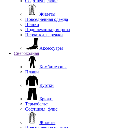
Софтшелл, флис
Жилеты
Повседневная одежда
Шапки
Подшлемники, вороты
Перчатки, варежки
Аксессуары
Снегоходная
Комбинезоны
Плащи
Куртки
Брюки
Термобелье
Софтшелл, флис
Жилеты
Повседневная одежда