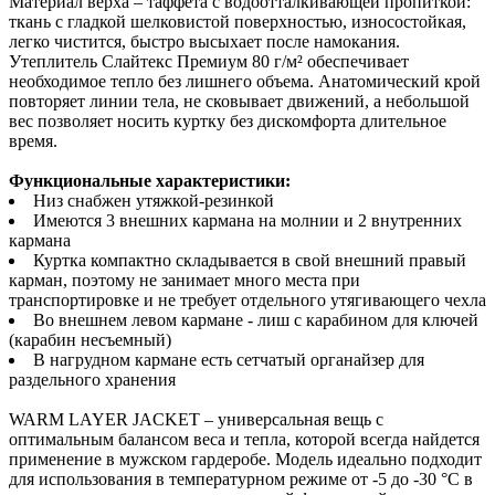
Материал верха – таффета с водоотталкивающей пропиткой:
ткань с гладкой шелковистой поверхностью, износостойкая,
легко чистится, быстро высыхает после намокания.
Утеплитель Слайтекс Премиум 80 г/м² обеспечивает
необходимое тепло без лишнего объема. Анатомический крой
повторяет линии тела, не сковывает движений, а небольшой
вес позволяет носить куртку без дискомфорта длительное
время.
Функциональные характеристики:
Низ снабжен утяжкой-резинкой
Имеются 3 внешних кармана на молнии и 2 внутренних
кармана
Куртка компактно складывается в свой внешний правый
карман, поэтому не занимает много места при
транспортировке и не требует отдельного утягивающего чехла
Во внешнем левом кармане - лиш с карабином для ключей
(карабин несъемный)
В нагрудном кармане есть сетчатый органайзер для
раздельного хранения
WARM LAYER JACKET – универсальная вещь с
оптимальным балансом веса и тепла, которой всегда найдется
применение в мужском гардеробе. Модель идеально подходит
для использования в температурном режиме от -5 до -30 °C в