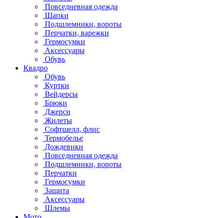
Повседневная одежда
Шапки
Подшлемники, вороты
Перчатки, варежки
Гермосумки
Аксессуары
Обувь
Квадро
Обувь
Куртки
Вейдерсы
Брюки
Джерси
Жилеты
Софтшелл, флис
Термобелье
Дождевики
Повседневная одежда
Подшлемники, вороты
Перчатки
Гермосумки
Защита
Аксессуары
Шлемы
Мото