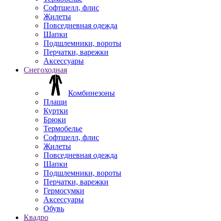
Софтшелл, флис
Жилеты
Повседневная одежда
Шапки
Подшлемники, вороты
Перчатки, варежки
Аксессуары
Снегоходная
Комбинезоны
Плащи
Куртки
Брюки
Термобелье
Софтшелл, флис
Жилеты
Повседневная одежда
Шапки
Подшлемники, вороты
Перчатки, варежки
Гермосумки
Аксессуары
Обувь
Квадро