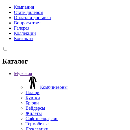
Компания
Стать дилером
Оплата и доставка
Вопрос-ответ
Галерея
Коллекции
Контакты
Каталог
Мужская
Комбинезоны
Плащи
Куртки
Брюки
Вейдерсы
Жилеты
Софтшелл, флис
Термобелье
Дождевики