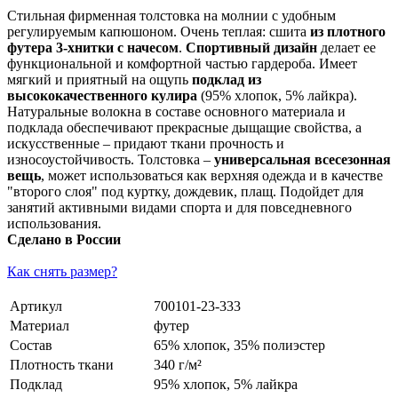
Стильная фирменная толстовка на молнии с удобным
регулируемым капюшоном. Очень теплая: сшита
из плотного
футера 3-хнитки с начесом
.
Спортивный дизайн
делает ее
функциональной и комфортной частью гардероба. Имеет
мягкий и приятный на ощупь
подклад из
высококачественного кулира
(95% хлопок, 5% лайкра).
Натуральные волокна в составе основного материала и
подклада обеспечивают прекрасные дыщащие свойства, а
искусственные – придают ткани прочность и
износоустойчивость. Толстовка –
универсальная всесезонная
вещь
, может использоваться как верхняя одежда и в качестве
"второго слоя" под куртку, дождевик, плащ. Подойдет для
занятий активными видами спорта и для повседневного
использования.
Сделано в России
Как снять размер?
Артикул
700101-23-333
Материал
футер
Состав
65% хлопок, 35% полиэстер
Плотность ткани
340 г/м²
Подклад
95% хлопок, 5% лайкра