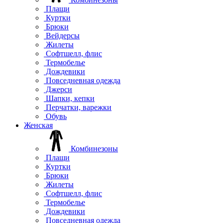
Плащи
Куртки
Брюки
Вейдерсы
Жилеты
Софтшелл, флис
Термобелье
Дождевики
Повседневная одежда
Джерси
Шапки, кепки
Перчатки, варежки
Обувь
Женская
Комбинезоны
Плащи
Куртки
Брюки
Жилеты
Софтшелл, флис
Термобелье
Дождевики
Повседневная одежда