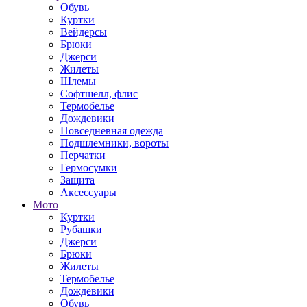
Обувь
Куртки
Вейдерсы
Брюки
Джерси
Жилеты
Шлемы
Софтшелл, флис
Термобелье
Дождевики
Повседневная одежда
Подшлемники, вороты
Перчатки
Гермосумки
Защита
Аксессуары
Мото
Куртки
Рубашки
Джерси
Брюки
Жилеты
Термобелье
Дождевики
Обувь