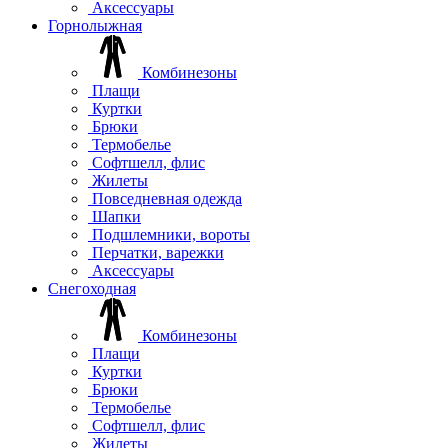
Аксессуары
Горнолыжная
Комбинезоны
Плащи
Куртки
Брюки
Термобелье
Софтшелл, флис
Жилеты
Повседневная одежда
Шапки
Подшлемники, вороты
Перчатки, варежки
Аксессуары
Снегоходная
Комбинезоны
Плащи
Куртки
Брюки
Термобелье
Софтшелл, флис
Жилеты