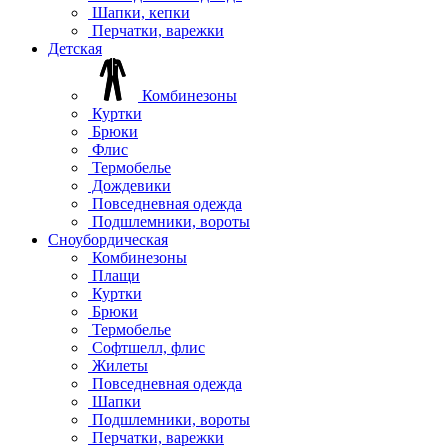
Шапки, кепки
Перчатки, варежки
Детская
Комбинезоны
Куртки
Брюки
Флис
Термобелье
Дождевики
Повседневная одежда
Подшлемники, вороты
Сноубордическая
Комбинезоны
Плащи
Куртки
Брюки
Термобелье
Софтшелл, флис
Жилеты
Повседневная одежда
Шапки
Подшлемники, вороты
Перчатки, варежки