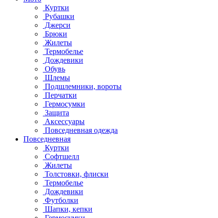
Куртки
Рубашки
Джерси
Брюки
Жилеты
Термобелье
Дождевики
Обувь
Шлемы
Подшлемники, вороты
Перчатки
Гермосумки
Защита
Аксессуары
Повседневная одежда
Повседневная
Куртки
Софтшелл
Жилеты
Толстовки, флиски
Термобелье
Дождевики
Футболки
Шапки, кепки
Гермосумки