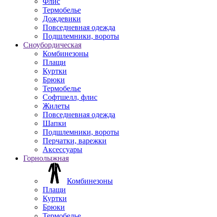
Флис
Термобелье
Дождевики
Повседневная одежда
Подшлемники, вороты
Сноубордическая
Комбинезоны
Плащи
Куртки
Брюки
Термобелье
Софтшелл, флис
Жилеты
Повседневная одежда
Шапки
Подшлемники, вороты
Перчатки, варежки
Аксессуары
Горнолыжная
Комбинезоны
Плащи
Куртки
Брюки
Термобелье