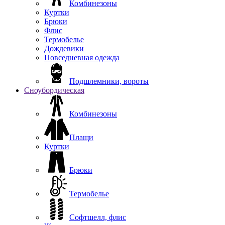
Комбинезоны
Куртки
Брюки
Флис
Термобелье
Дождевики
Повседневная одежда
Подшлемники, вороты
Сноубордическая
Комбинезоны
Плащи
Куртки
Брюки
Термобелье
Софтшелл, флис