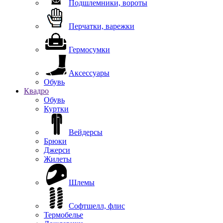
Подшлемники, вороты
Перчатки, варежки
Гермосумки
Аксессуары
Обувь
Квадро
Обувь
Куртки
Вейдерсы
Брюки
Джерси
Жилеты
Шлемы
Софтшелл, флис
Термобелье