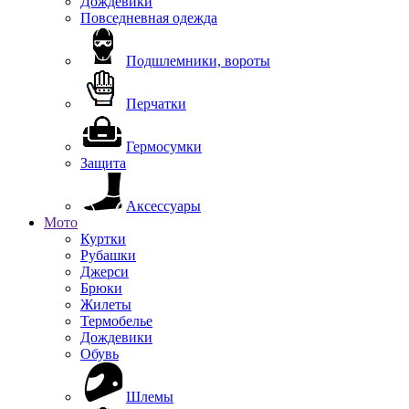
Дождевики
Повседневная одежда
Подшлемники, вороты
Перчатки
Гермосумки
Защита
Аксессуары
Мото
Куртки
Рубашки
Джерси
Брюки
Жилеты
Термобелье
Дождевики
Обувь
Шлемы