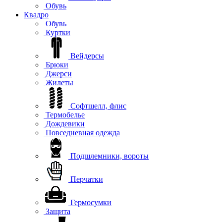
Обувь
Квадро
Обувь
Куртки
Вейдерсы
Брюки
Джерси
Жилеты
Софтшелл, флис
Термобелье
Дождевики
Повседневная одежда
Подшлемники, вороты
Перчатки
Гермосумки
Защита