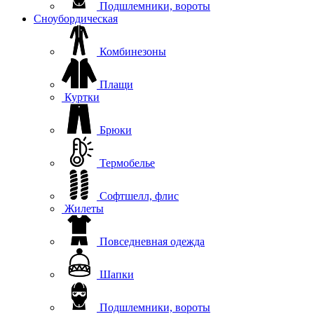
Подшлемники, вороты
Сноубордическая
Комбинезоны
Плащи
Куртки
Брюки
Термобелье
Софтшелл, флис
Жилеты
Повседневная одежда
Шапки
Подшлемники, вороты