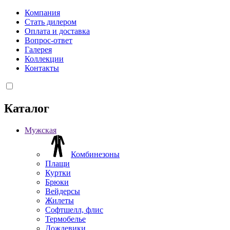
Компания
Стать дилером
Оплата и доставка
Вопрос-ответ
Галерея
Коллекции
Контакты
Каталог
Мужская
Комбинезоны
Плащи
Куртки
Брюки
Вейдерсы
Жилеты
Софтшелл, флис
Термобелье
Дождевики